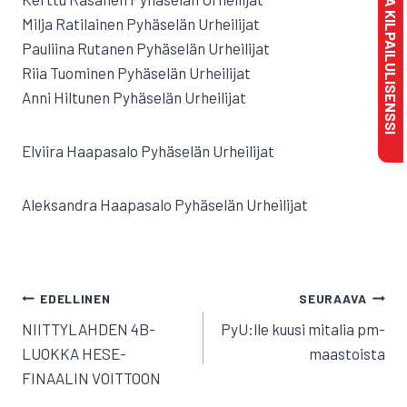
MAKSA KILPAILULISENSSI
Milja Ratilainen Pyhäselän Urheilijat
Pauliina Rutanen Pyhäselän Urheilijat
Riia Tuominen Pyhäselän Urheilijat
Anni Hiltunen Pyhäselän Urheilijat
Elviira Haapasalo Pyhäselän Urheilijat
Aleksandra Haapasalo Pyhäselän Urheilijat
ARTIKKELIEN
EDELLINEN
SEURAAVA
SELAUS
NIITTYLAHDEN 4B-
PyU:lle kuusi mitalia pm-
LUOKKA HESE-
maastoista
FINAALIN VOITTOON