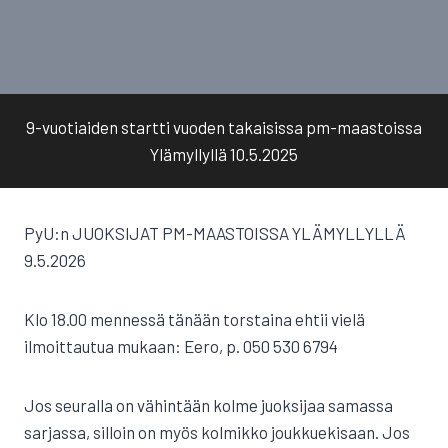
9-vuotiaiden startti vuoden takaisissa pm-maastoissa
Ylämyllyllä 10.5.2025
PyU:n JUOKSIJAT PM-MAASTOISSA YLÄMYLLYLLÄ
9.5.2026
Klo 18.00 mennessä tänään torstaina ehtii vielä
ilmoittautua mukaan: Eero, p. 050 530 6794
Jos seuralla on vähintään kolme juoksijaa samassa
sarjassa, silloin on myös kolmikko joukkuekisaan. Jos