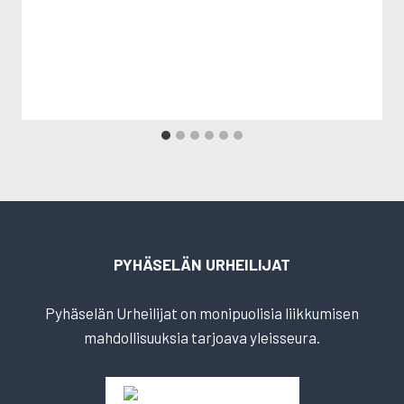
PYHÄSELÄN URHEILIJAT
Pyhäselän Urheilijat on monipuolisia liikkumisen
mahdollisuuksia tarjoava yleisseura.