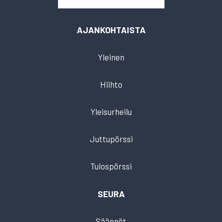
AJANKOHTAISTA
Yleinen
Hiihto
Yleisurheilu
Juttupörssi
Tulospörssi
SEURA
Säännöt