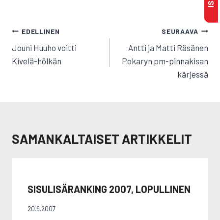
ARTIKKELIEN
EDELLINEN
SEURAAVA
SELAUS
Jouni Huuho voitti
Antti ja Matti Räsänen
Kivelä-hölkän
Pokaryn pm-pinnakisan
kärjessä
SAMANKALTAISET ARTIKKELIT
SISULISÄRANKING 2007, LOPULLINEN
20.9.2007