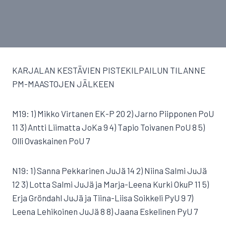
KARJALAN KESTÄVIEN PISTEKILPAILUN TILANNE
PM-MAASTOJEN JÄLKEEN
M19: 1) Mikko Virtanen EK-P 20 2) Jarno Piipponen PoU
11 3) Antti Liimatta JoKa 9 4) Tapio Toivanen PoU 8 5)
Olli Ovaskainen PoU 7
N19: 1) Sanna Pekkarinen JuJä 14 2) Niina Salmi JuJä
12 3) Lotta Salmi JuJä ja Marja-Leena Kurki OkuP 11 5)
Erja Gröndahl JuJä ja Tiina-Liisa Soikkeli PyU 9 7)
Leena Lehikoinen JuJä 8 8) Jaana Eskelinen PyU 7