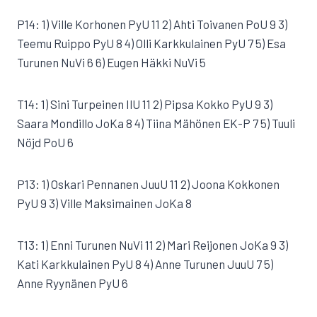
P14: 1) Ville Korhonen PyU 11 2) Ahti Toivanen PoU 9 3)
Teemu Ruippo PyU 8 4) Olli Karkkulainen PyU 7 5) Esa
Turunen NuVi 6 6) Eugen Häkki NuVi 5
T14: 1) Sini Turpeinen IlU 11 2) Pipsa Kokko PyU 9 3)
Saara Mondillo JoKa 8 4) Tiina Mähönen EK-P 7 5) Tuuli
Nöjd PoU 6
P13: 1) Oskari Pennanen JuuU 11 2) Joona Kokkonen
PyU 9 3) Ville Maksimainen JoKa 8
T13: 1) Enni Turunen NuVi 11 2) Mari Reijonen JoKa 9 3)
Kati Karkkulainen PyU 8 4) Anne Turunen JuuU 7 5)
Anne Ryynänen PyU 6