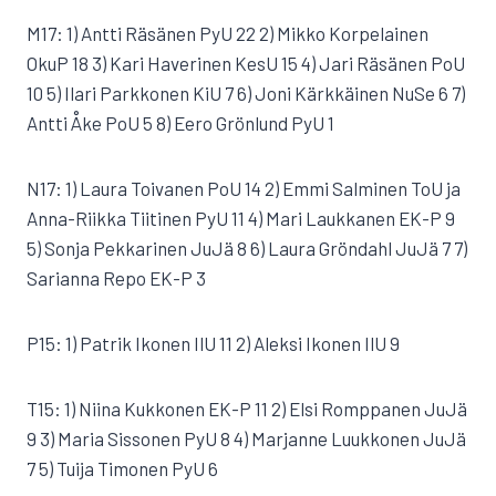
M17: 1) Antti Räsänen PyU 22 2) Mikko Korpelainen
OkuP 18 3) Kari Haverinen KesU 15 4) Jari Räsänen PoU
10 5) Ilari Parkkonen KiU 7 6) Joni Kärkkäinen NuSe 6 7)
Antti Åke PoU 5 8) Eero Grönlund PyU 1
N17: 1) Laura Toivanen PoU 14 2) Emmi Salminen ToU ja
Anna-Riikka Tiitinen PyU 11 4) Mari Laukkanen EK-P 9
5) Sonja Pekkarinen JuJä 8 6) Laura Gröndahl JuJä 7 7)
Sarianna Repo EK-P 3
P15: 1) Patrik Ikonen IlU 11 2) Aleksi Ikonen IlU 9
T15: 1) Niina Kukkonen EK-P 11 2) Elsi Romppanen JuJä
9 3) Maria Sissonen PyU 8 4) Marjanne Luukkonen JuJä
7 5) Tuija Timonen PyU 6