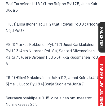
Pasi Turpeinen IlU 8 4) Timo Ruippo PyU 7 5) Juha Kuiri
JuJä 6
T10: 1) Elisa Ikonen ToU 11 2) Kati Roivas PoU 9 3) Noora
KALENTERI
Nöjd PoU 8
P9: 1) Markus Kokkonen PyU 11 2) Jussi Karkkulainen
PyU 9 3) Arto Niiranen PoU 8 4) Santeri Silvennoinen
KaRa 7 5) Jere Sivonen PyU 6 6) Ilkka Kuosmanen PoU
5
MAKSA KILPAILULISENSSI
T9: 1) Hillevi Maksimainen JoKa 11 2) Jenni Kuiri JuJä 9
3) Maiju Luoto PyU 8 4) Sonja Suoniemi JoKa 7
Seuraava osakilpailu 9-15-vuotiaiden pm-maastot
Nurmeksessa 23.5.