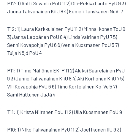
P12: 1) Antti Suvanto PoU 11 2) Olli-Pekka Luoto PyU 9 3)
Joona Tahvanainen KiiU 8 4) Eemeli Tanskanen NuVi 7
T12: 1) Laura Karkkulainen PyU 11 2) Minna Ikonen ToU 9
3) Janna Leppänen PoU 8 4) Linda Vairinen PyU 7 5)
Senni Kovapohja PyU 6 6) Venla Kuosmanen PoU 5 7)
Tuija Nöjd PoU 4
P11: 1) Timo Mähönen EK-P 11 2) Aleksi Saarelainen PyU
9 3) Janne Tahvanainen KiiU 8 4) Aki Korhonen KiiU 7 5)
Vili Kovapohja PyU 6 6) Timo Kortelainen Ko-Ve 5 7)
Sami Huttunen JuJä 4
T11: 1) Krista Niiranen PoU 11 2) Ulla Kuosmanen PoU 9
P10: 1) Niko Tahvanainen PyU 11 2) Joel Ikonen IlU 9 3)