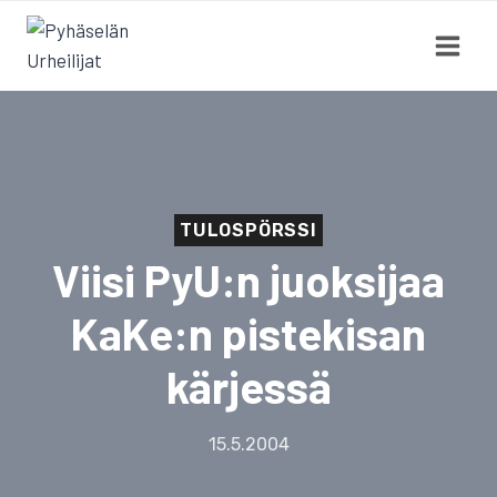
Siirry
sisältöön
TULOSPÖRSSI
Viisi PyU:n juoksijaa
KaKe:n pistekisan
kärjessä
15.5.2004