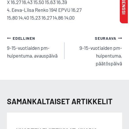
X 16,27 16,43 15,50 15,63 16,39
4. Eeva-Liisa Renko 1941 EPVU 16,27
15,80 14,40 15,23 16,27 14,86 14,00
ARTIKKELIEN
EDELLINEN
SEURAAVA
SELAUS
9-15-vuotiaiden pm-
9-15-vuotiaiden pm-
huipentuma, avauspäivä
huipentuma,
päätöspäivä
SAMANKALTAISET ARTIKKELIT