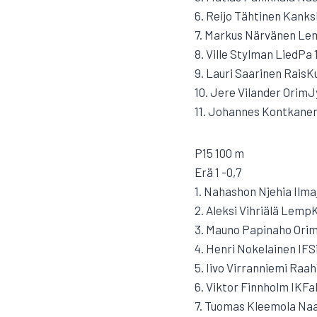
6. Reijo Tähtinen Kanks
7. Markus Närvänen Lem
8. Ville Stylman LiedPa 1
9. Lauri Saarinen RaisK
10. Jere Vilander OrimJ
11. Johannes Kontkanen
P15 100 m
Erä 1 -0,7
1. Nahashon Njehia Ilmaj
2. Aleksi Vihriälä LempK
3. Mauno Papinaho Orim
4. Henri Nokelainen IFS
5. Iivo Virranniemi Raah
6. Viktor Finnholm IKFa
7. Tuomas Kleemola Naa