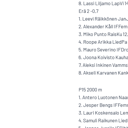
8. Lassi Liljamo LapVi 1
Erä 2 -0,7
1. Leevi Räikkönen JanJ
2. Alexander Kåll IFFe
3. Miko Punto RaisKu 12
4. Roope Arikka LiedPa 
5. Mauro Severino IFDro
6. Joona Koivisto Kauha
7. Aleksi Inkinen Vamms
8. Akseli Karvanen Kank
P15 2000 m
1. Antero Luotonen Naa
2. Jesper Bengs IFFem
3. Lauri Koskensalo Le
4. Samuli Raikunen Lied
5. Jesper Jussila IFSib