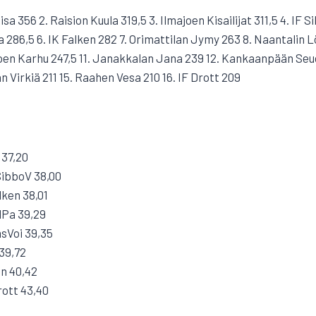
sa 356 2. Raision Kuula 319,5 3. Ilmajoen Kisailijat 311,5 4. IF
86,5 6. IK Falken 282 7. Orimattilan Jymy 263 8. Naantalin Lö
en Karhu 247,5 11. Janakkalan Jana 239 12. Kankaanpään Seud
 Virkiä 211 15. Raahen Vesa 210 16. IF Drott 209
 37,20
SibboV 38,00
lken 38,01
dPa 39,29
sVoi 39,35
39,72
n 40,42
rott 43,40