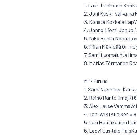
1. Lauri Lehtonen Kanks
2. Joni Keski-Valkama 
3. Konsta Koskela LapV
4. Janne Niemi JanJa 4
5. Niko Ranta NaantLöy
6. Milan Mäkipää OrimJ
7. Sami Luomaluhta Ilma
8. Matias Törmänen Ra
M17 Pituus
1. Sami Nieminen KanksL
2. Reino Ranto IlmajKi 6,
3. Alex Lause VammsVoi 
4. Toni Wik IKFalken 5,8
5. Ilari Hannikainen Le
6. Leevi Uusitalo RaisKu