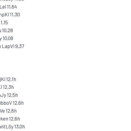
Lei 11,64
pKi 11,30
1,15
u 10,28
y 10,08
 LapVi 9,37
Ki 12,1h
i 12,3h
Jy 12,5h
ibboV 12,6h
Ve 12,6h
lken 12,6h
ntLöy 13,0h