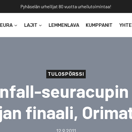
Pyhäselän urheilijat 80 vuotta urheilutoimintaa!
SEURA
LAJIT
LEMMENLAVA
KUMPPANIT
YHTE
TULOSPÖRSSI
nfall-seuracupin
jan finaali, Orimat
12.9.2011