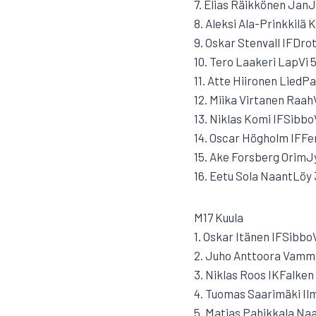
7. Elias Räikkönen JanJ
8. Aleksi Ala-Prinkkilä 
9. Oskar Stenvall IFDrot
10. Tero Laakeri LapVi 5
11. Atte Hiironen LiedPa
12. Miika Virtanen Raah
13. Niklas Komi IFSibbo
14. Oscar Högholm IFFe
15. Ake Forsberg OrimJy
16. Eetu Sola NaantLöy 3
M17 Kuula
1. Oskar Itänen IFSibbo
2. Juho Anttoora Vamms
3. Niklas Roos IKFalken
4. Tuomas Saarimäki Ilm
5. Matias Pahikkala Naa