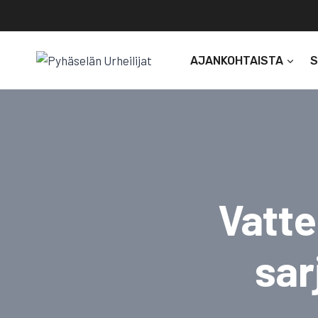
Siirry
sisältöön
AJANKOHTAISTA
Vatte
sar