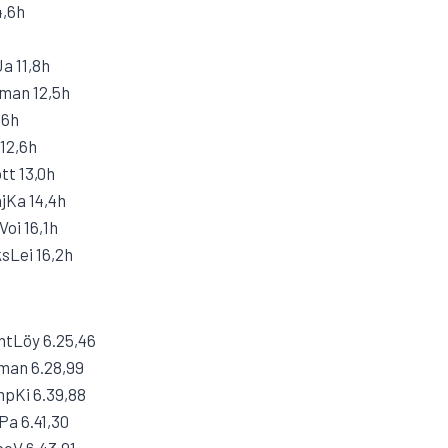
4,6h
a 11,8h
mman 12,5h
,6h
12,6h
tt 13,0h
jKa 14,4h
Voi 16,1h
sLei 16,2h
ntLöy 6.25,46
man 6.28,99
mpKi 6.39,88
Pa 6.41,30
boV 6.43,91