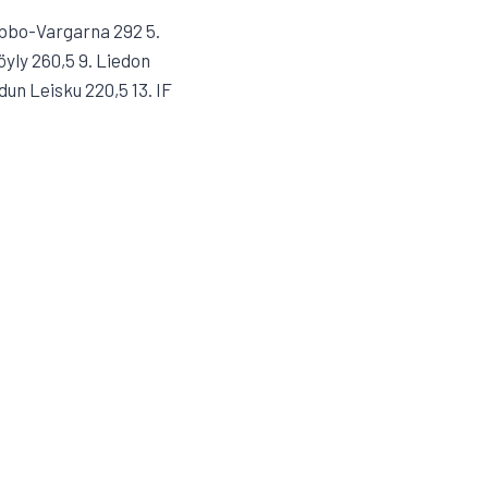
 Sibbo-Vargarna 292 5.
yly 260,5 9. Liedon
un Leisku 220,5 13. IF