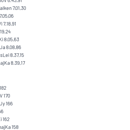
alken 7.01,30
7.05,06
i 7.18,91
.19,24
Ki 8.05,63
Ja 8.08,86
sLei 8.37,15
hajKa 8.39,17
 182
V 170
Jy 166
66
i 162
hajKa 158