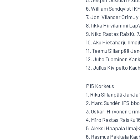
6. William Sundqvist IKF
7. Joni Vilander OrimJy 
8. Iikka Hirvilammi LapV
9. Niko Rastas RaisKu 7
10. Aku Hietaharju Ilmaj
11. Teemu Sillanpää Jan
12. Juho Tuominen Kank
13. Julius Kivipelto Kau
P15 Korkeus
1. Riku Sillanpää JanJa
2. Marc Sundén IFSibbo
3. Oskari Hirvonen Orim
4. Miro Rastas RaisKu 1
5. Aleksi Haapala IlmajK
6. Rasmus Pakkala Kau