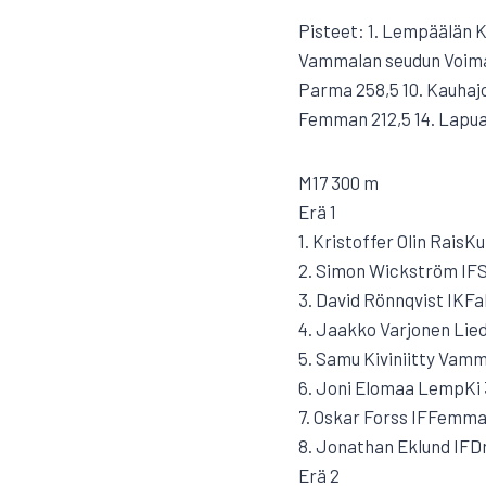
Pisteet: 1. Lempäälän Ki
Vammalan seudun Voima 2
Parma 258,5 10. Kauhajo
Femman 212,5 14. Lapuan
M17 300 m
Erä 1
1. Kristoffer Olin RaisKu
2. Simon Wickström IF
3. David Rönnqvist IKFa
4. Jaakko Varjonen Lie
5. Samu Kiviniitty Vamm
6. Joni Elomaa LempKi 
7. Oskar Forss IFFemma
8. Jonathan Eklund IFD
Erä 2