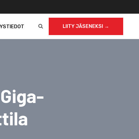
LIITY JÄSENEKSI →
YSTIEDOT
 Giga-
tila