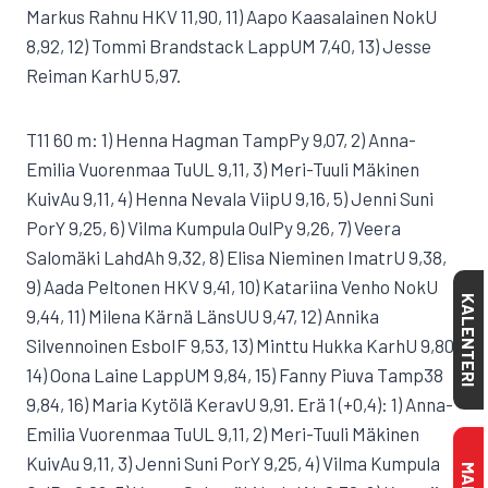
Markus Rahnu HKV 11,90, 11) Aapo Kaasalainen NokU
8,92, 12) Tommi Brandstack LappUM 7,40, 13) Jesse
Reiman KarhU 5,97.
T11 60 m: 1) Henna Hagman TampPy 9,07, 2) Anna-
Emilia Vuorenmaa TuUL 9,11, 3) Meri-Tuuli Mäkinen
KuivAu 9,11, 4) Henna Nevala ViipU 9,16, 5) Jenni Suni
PorY 9,25, 6) Vilma Kumpula OulPy 9,26, 7) Veera
Salomäki LahdAh 9,32, 8) Elisa Nieminen ImatrU 9,38,
9) Aada Peltonen HKV 9,41, 10) Katariina Venho NokU
KALENTERI
9,44, 11) Milena Kärnä LänsUU 9,47, 12) Annika
Silvennoinen EsboIF 9,53, 13) Minttu Hukka KarhU 9,80,
14) Oona Laine LappUM 9,84, 15) Fanny Piuva Tamp38
9,84, 16) Maria Kytölä KeravU 9,91. Erä 1 (+0,4): 1) Anna-
Emilia Vuorenmaa TuUL 9,11, 2) Meri-Tuuli Mäkinen
KuivAu 9,11, 3) Jenni Suni PorY 9,25, 4) Vilma Kumpula