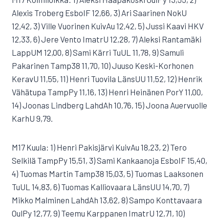
Alexis Troberg EsboIF 12,66, 3) Ari Saarinen NokU
12,42, 3) Ville Vuorinen KuivAu 12,42, 5) Jussi Kaavi HKV
12,33, 6) Jere Vento ImatrU 12,28, 7) Aleksi Rantamäki
LappUM 12,00, 8) Sami Kärri TuUL 11,78, 9) Samuli
Pakarinen Tamp38 11,70, 10) Juuso Keski-Korhonen
KeravU 11,55, 11) Henri Tuovila LänsUU 11,52, 12) Henrik
Vähätupa TampPy 11,16, 13) Henri Heinänen PorY 11,00,
14) Joonas Lindberg LahdAh 10,76, 15) Joona Auervuolle
KarhU 9,79.
M17 Kuula: 1) Henri Pakisjärvi KuivAu 18,23, 2) Tero
Selkilä TampPy 15,51, 3) Sami Kankaanoja EsboIF 15,40,
4) Tuomas Martin Tamp38 15,03, 5) Tuomas Laaksonen
TuUL 14,83, 6) Tuomas Kalliovaara LänsUU 14,70, 7)
Mikko Malminen LahdAh 13,62, 8) Sampo Konttavaara
OulPy 12,77, 9) Teemu Karppanen ImatrU 12,71, 10)