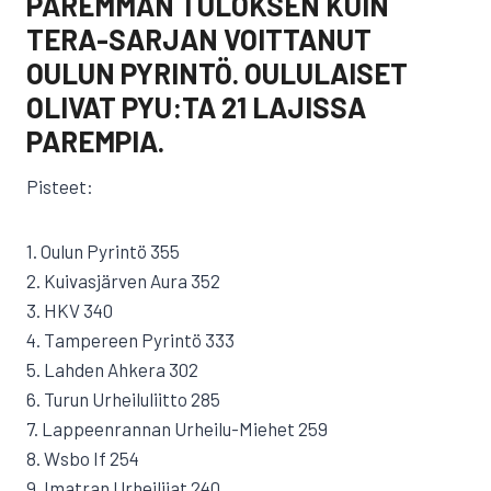
PAREMMAN TULOKSEN KUIN
TERA-SARJAN VOITTANUT
OULUN PYRINTÖ. OULULAISET
OLIVAT PYU:TA 21 LAJISSA
PAREMPIA.
Pisteet:
1. Oulun Pyrintö 355
2. Kuivasjärven Aura 352
3. HKV 340
4. Tampereen Pyrintö 333
5. Lahden Ahkera 302
6. Turun Urheiluliitto 285
7. Lappeenrannan Urheilu-Miehet 259
8. Wsbo If 254
9. Imatran Urheilijat 240