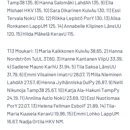
Tamp38 135, 8) Hanna Salomäki LahdAh 135, 9) Ella
Mishael HKV 135, 10) Sara Oikarinen KuivAu 130, 11) Essi
Tervala NokU 130, 12) Riikka Lepistö PorY 130, 13) Alisa
Ronkanen LappUM 125, 14) Annabelle Kilpinen LänsUU
120, 15) Hilda Mäkelä KeravU 115,
T13 Moukari: 1) Maria Kaikkonen KuivAu 38,65, 2) Hanna
Nordström TuUL 37,60, 3) Hanne Kantanen ViipU 33,39,
4) Sadiene Mauno KarhU 31,94, 5) Tiia Saksa LänsUU
31,79, 6) Emmi Viisainen ImatrU 28,07, 7) Milla Nieminen
LahdAh 27,57, 8) Henna Jylhänniska OulPy 26,87, 9) Nelli
Nikunoja Tamp38 25,67, 10) Katja Ala-Hakuni TampPy
24,19, 11) Anniina Autio NokU 23,69, 12) Essi Nuotiomaa
PorY 22,07, 13) Helena Fellman EsboIF 21,89, 14) Tiia-
Maria Kuusela KeravU 19,96, 15) Emmi Lohko LappUM
16,67, Nadja Ortila HKV NM.