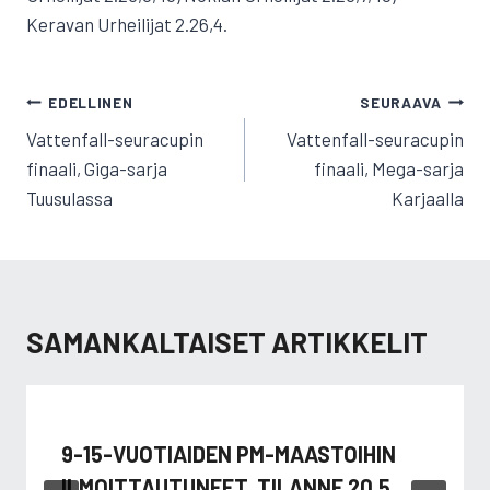
Keravan Urheilijat 2.26,4.
ARTIKKELIEN
EDELLINEN
SEURAAVA
SELAUS
Vattenfall-seuracupin
Vattenfall-seuracupin
finaali, Giga-sarja
finaali, Mega-sarja
Tuusulassa
Karjaalla
SAMANKALTAISET ARTIKKELIT
9-15-VUOTIAIDEN PM-MAASTOIHIN
ILMOITTAUTUNEET, TILANNE 20.5.