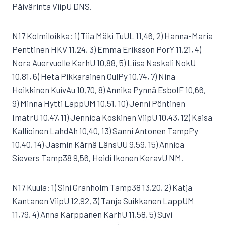
Päivärinta ViipU DNS.
N17 Kolmiloikka: 1) Tiia Mäki TuUL 11,46, 2) Hanna-Maria
Penttinen HKV 11,24, 3) Emma Eriksson PorY 11,21, 4)
Nora Auervuolle KarhU 10,88, 5) Liisa Naskali NokU
10,81, 6) Heta Pikkarainen OulPy 10,74, 7) Nina
Heikkinen KuivAu 10,70, 8) Annika Pynnä EsboIF 10,66,
9) Minna Hytti LappUM 10,51, 10) Jenni Pöntinen
ImatrU 10,47, 11) Jennica Koskinen ViipU 10,43, 12) Kaisa
Kallioinen LahdAh 10,40, 13) Sanni Antonen TampPy
10,40, 14) Jasmin Kärnä LänsUU 9,59, 15) Annica
Sievers Tamp38 9,56, Heidi Ikonen KeravU NM.
N17 Kuula: 1) Sini Granholm Tamp38 13,20, 2) Katja
Kantanen ViipU 12,92, 3) Tanja Suikkanen LappUM
11,79, 4) Anna Karppanen KarhU 11,58, 5) Suvi