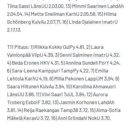
Tiina Sassi LänsUU 2.03,00, 13) Mimmi Saarinen LahdAh
2.04,54, 14) Mette Snellman KarhU 2.05,58, 15) Hilma
Schönberg KuivAu 2.07,71, 16) Linda Ojalainen ImatrU
2.17,13.
T11 Pituus: 1) Riikka Kokko OulPy 4,81, 2) Laura
Vainionpää ViipU 4,39, 3) Senni Salminen ImatrU 4,32,
4) Beda Eronen HKV 4,31, 5) Anniina Sundell PorY 4,24,
6) Sara-Leena Kamppuri TampPy 4,22, 7) Emilia
Lehtola KarhU 4,19, 8) Milla Pekonen LappUM 3,94, 9)
Saara Hiltunen KuivAu 3,94, 10) Karoliina Ahmavuori
LänsUU 3,86, 11) Viivi Saari TuUL 3,84, 12) Aurora
Troberg EsboIF 3,82, 13) Jasmin Korhonen LahdAh
3,81, 14) Reija Raekangas Tamp38 3,72, 15) Alma-Sofia
Mäkelä KeravU 3,72, 16) Anni Gröndahl NokU 3,70.