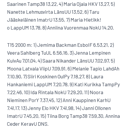
Saarinen Tamp38 13,22, 4) Maria Ojala HKV 13,27, 5)
Nanette Lehmusvirta LänsUU 13,52, 6) Taru
Jääskeläinen ImatrU 13,55, 7) Maria Hietikk!
o LappUM 13,78, 8) Anniina Vuorenmaa NokU 14,20.
T15 2000 m: 1) Jemima Backman EsboIF 6.53,21, 2)
Veera Sahlberg TuUL 6.56,16, 3) Jenna Lempinen
KuivAu 7.01,04, 4) Saara Nikander LänsUU 7.02,97, 5)
Moona Latvala ViipU 7.09,91, 6) Melanie Tapio LahdAh
7.10,90, 7) Siiri Koskinen OulPy 7.18,27, 8) Laura
Hankaniemi LappUM 7.20,78, 9) Kati Kurikka TampPy
7.22,46, 10) Ida Rintala NokU 7.29,20, 11) Noora
Nieminen PorY 7.37,45, 12) Anni Kauppinen KarhU
7.41,17, 13) Jenny Elo HKV 7.41,98, 14) Janni Ollonen
ImatrU 7.45,20, 15) Tiina Borg Tamp38 7.59,30, Annina
Ceder KeravU DNS.