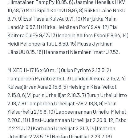
Liimatainen TampPy 10,85, 6) Jasmine Henelius HKV
10,48, 7) Meri Sipilä KeravU 9,97, 8) Riikka Laine NokU
9,77, 9) Essi Tasala KuivAu 9,71, 10) Marjukka Malin
LahdAh 9,57, 11) Mirka Heinänen PorY 9,44, 12) Pia
Kaitera OulPy 9,43, 13) Isabella Ahlfors EsboIF 8,64, 14)
Heidi Pellonperä TuUL 8,59, 15) Muusa Jyrkinen
LänsUU 8,15, 16) Hannamari Nieminen ImatrU 7,53.
MIXED 11-17 16 x 60 m: 1) Oulun Pyrintö 2.13,5, 2)
Tampereen Pyrintö 2.15,1, 3) Lahden Ahkera 2.15,2, 4)
Kuivasjärven Aura 2.15,6, 5) Helsingin Kisa-Veikot
2.15,8, 6) Viipurin Urheilijat 2.18,3, 7) Turun Urheiluliitto
2.18,7, 8) Tampereen Urheilijat -38 2.18,8, 9) Porin
Yleisurheilu 2.19,6, 10) Lappeenrannan Urheilu-Miehet
2.20,0, 11) Länsi-Uudenmaan Urheilijat 2.20,8, 12) Esbo
If 2.21,1, 13) Karhulan Urheilijat 2.21,7, 14) Imatran
Urheilijat 2.23,5, 15) Nokian Urheilijat 2.23,7, 16)