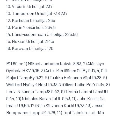
10. Viipurin Urheilijat 237
10. Tampereen Urheilijat -38 237
12. Karhulan Urheilijat 235
13. Porin Yleisurheilu 234,5
14. Länsi-uudenmaan Urheilijat 225,50
15. Nokian Urheilijat 214,5
16. Keravan Urheilijat 120
P11 60 m: 1) Mikael Juntunen KuivAu 8,83, 2) Akintayo
Oyebola HKV 9,05, 3) Arttu Meriläinen OulPy 9,17, 4) Olli
Majuri TampPy 9,22, 5) Tuukka Heinonen ViipU 9,28, 6)
Waltteri Myötyri NokU 9,33, 7) Oliver Laiho PorY 9,34, 8)
Leevi Nikunoja Tamp38 9,42, 9) Teemu Lammi LänsUU
9,44, 10) Nicholas Baran TuUL 9,53, 11) Juho Knuuttila
ImatrU 9,59, 12) Niilo Sihvonen KarhU 9,73, 13) Jesse
Romppanen LappUM 9,76, 14) Topi Taimisto LahdAh