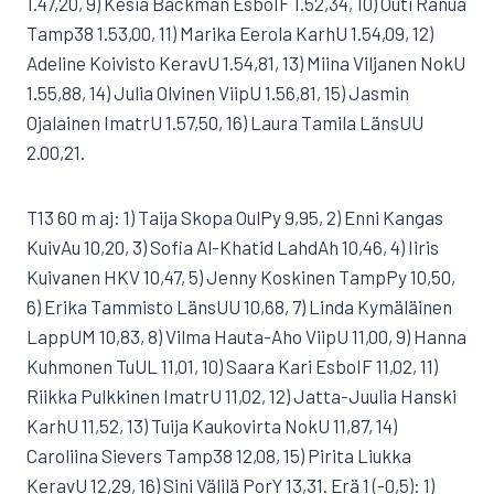
1.47,20, 9) Kesia Backman EsboIF 1.52,34, 10) Outi Ranua
Tamp38 1.53,00, 11) Marika Eerola KarhU 1.54,09, 12)
Adeline Koivisto KeravU 1.54,81, 13) Miina Viljanen NokU
1.55,88, 14) Julia Olvinen ViipU 1.56,81, 15) Jasmin
Ojalainen ImatrU 1.57,50, 16) Laura Tamila LänsUU
2.00,21.
T13 60 m aj: 1) Taija Skopa OulPy 9,95, 2) Enni Kangas
KuivAu 10,20, 3) Sofia Al-Khatid LahdAh 10,46, 4) Iiris
Kuivanen HKV 10,47, 5) Jenny Koskinen TampPy 10,50,
6) Erika Tammisto LänsUU 10,68, 7) Linda Kymäläinen
LappUM 10,83, 8) Vilma Hauta-Aho ViipU 11,00, 9) Hanna
Kuhmonen TuUL 11,01, 10) Saara Kari EsboIF 11,02, 11)
Riikka Pulkkinen ImatrU 11,02, 12) Jatta-Juulia Hanski
KarhU 11,52, 13) Tuija Kaukovirta NokU 11,87, 14)
Caroliina Sievers Tamp38 12,08, 15) Pirita Liukka
KeravU 12,29, 16) Sini Välilä PorY 13,31. Erä 1 (-0,5): 1)