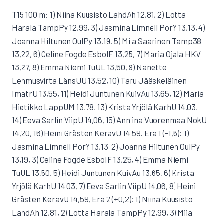
T15 100 m: 1) Niina Kuusisto LahdAh 12,81, 2) Lotta
Harala TampPy 12,99, 3) Jasmina Limnell PorY 13,13, 4)
Joanna Hiltunen OulPy 13,19, 5) Miia Saarinen Tamp38
13,22, 6) Celine Fogde EsboIF 13,25, 7) Maria Ojala HKV
13,27, 8) Emma Niemi TuUL 13,50, 9) Nanette
Lehmusvirta LänsUU 13,52, 10) Taru Jääskeläinen
ImatrU 13,55, 11) Heidi Juntunen KuivAu 13,65, 12) Maria
Hietikko LappUM 13,78, 13) Krista Yrjölä KarhU 14,03,
14) Eeva Sarlin ViipU 14,06, 15) Anniina Vuorenmaa NokU
14,20, 16) Heini Gråsten KeravU 14,59. Erä 1 (-1,6): 1)
Jasmina Limnell PorY 13,13, 2) Joanna Hiltunen OulPy
13,19, 3) Celine Fogde EsboIF 13,25, 4) Emma Niemi
TuUL 13,50, 5) Heidi Juntunen KuivAu 13,65, 6) Krista
Yrjölä KarhU 14,03, 7) Eeva Sarlin ViipU 14,06, 8) Heini
Gråsten KeravU 14,59, Erä 2 (+0,2): 1) Niina Kuusisto
LahdAh 12,81, 2) Lotta Harala TampPy 12,99, 3) Miia