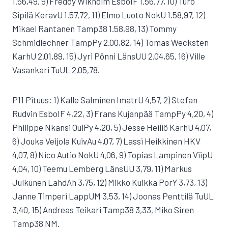
1.56,49, 9) Freddy Wikholm EsboIF 1.56,77, 10) Turo
Sipilä KeravU 1.57,72, 11) Elmo Luoto NokU 1.58,97, 12)
Mikael Rantanen Tamp38 1.58,98, 13) Tommy
Schmidlechner TampPy 2.00,82, 14) Tomas Wecksten
KarhU 2.01,89, 15) Jyri Pönni LänsUU 2.04,65, 16) Ville
Vasankari TuUL 2.05,78.
P11 Pituus: 1) Kalle Salminen ImatrU 4,57, 2) Stefan
Rudvin EsboIF 4,22, 3) Frans Kujanpää TampPy 4,20, 4)
Philippe Nkansi OulPy 4,20, 5) Jesse Heiliö KarhU 4,07,
6) Jouka Veijola KuivAu 4,07, 7) Lassi Heikkinen HKV
4,07, 8) Nico Autio NokU 4,06, 9) Topias Lampinen ViipU
4,04, 10) Teemu Lemberg LänsUU 3,79, 11) Markus
Julkunen LahdAh 3,75, 12) Mikko Kuikka PorY 3,73, 13)
Janne Timperi LappUM 3,53, 14) Joonas Penttilä TuUL
3,40, 15) Andreas Teikari Tamp38 3,33, Miko Siren
Tamp38 NM.