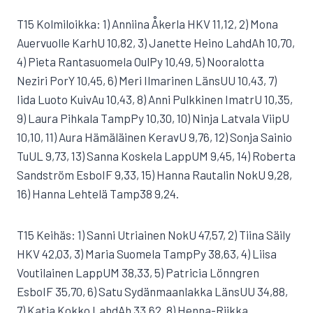
T15 Kolmiloikka: 1) Anniina Åkerla HKV 11,12, 2) Mona
Auervuolle KarhU 10,82, 3) Janette Heino LahdAh 10,70,
4) Pieta Rantasuomela OulPy 10,49, 5) Nooralotta
Neziri PorY 10,45, 6) Meri Ilmarinen LänsUU 10,43, 7)
Iida Luoto KuivAu 10,43, 8) Anni Pulkkinen ImatrU 10,35,
9) Laura Pihkala TampPy 10,30, 10) Ninja Latvala ViipU
10,10, 11) Aura Hämäläinen KeravU 9,76, 12) Sonja Sainio
TuUL 9,73, 13) Sanna Koskela LappUM 9,45, 14) Roberta
Sandström EsboIF 9,33, 15) Hanna Rautalin NokU 9,28,
16) Hanna Lehtelä Tamp38 9,24.
T15 Keihäs: 1) Sanni Utriainen NokU 47,57, 2) Tiina Säily
HKV 42,03, 3) Maria Suomela TampPy 38,63, 4) Liisa
Voutilainen LappUM 38,33, 5) Patricia Lönngren
EsboIF 35,70, 6) Satu Sydänmaanlakka LänsUU 34,88,
7) Katja Kokko LahdAh 33,62, 8) Henna-Riikka