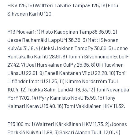
HKV 125, 15) Waltteri Talvitie Tamp38 125, 16) Eetu
Sihvonen KarhU 120,
P13 Moukari: 1) Risto Kauppinen Tamp38 36,99, 2)
Jesse Rauhamäki LappUM 36,36, 3) Matti Sivonen
KuivAu 31,18, 4) Aleksi Jokinen TampPy 30,66, 5) Jonne
Rantakallio KarhU 28,91, 6) Tommi Silvennoinen EsboIF
27,42, 7) Joel Hurskainen OulPy 25,96, 8) Olli Tuovinen
LänsUU 22,91, 9) Taneli Kantanen ViipU 22,28, 10) Toni
Lifländer ImatrU 21,25, 11) Kimmo Nordström TuUL
19,04, 12) Tuukka Salmi LahdAh 18,33, 13) Toni Nevanpää
PorY 17,02, 14) Pyry Kannisto NokU 15,59, 15) Tony
Kalmari KeravU 15,40, 16) Tomi Vakkilainen HKV 11,32.
P15 100 m: 1) Waltteri Kärkkäinen HKV 11,73, 2) Joonas
Perkkiö KuivAu 11,99, 3) Sakari Alanen TuUL 12,01, 4)