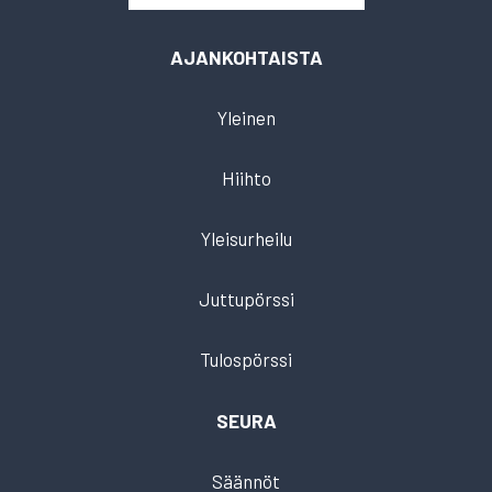
AJANKOHTAISTA
Yleinen
Hiihto
Yleisurheilu
Juttupörssi
Tulospörssi
SEURA
Säännöt