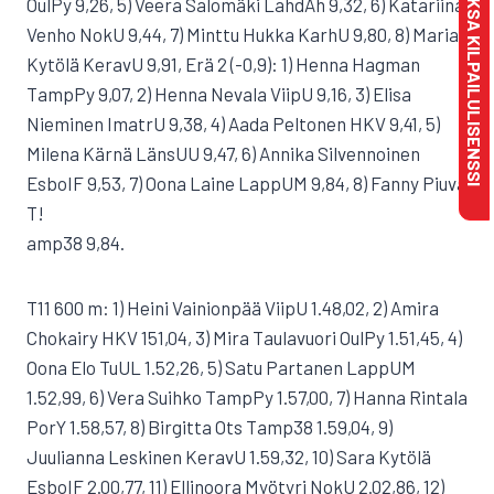
MAKSA KILPAILULISENSSI
OulPy 9,26, 5) Veera Salomäki LahdAh 9,32, 6) Katariina
Venho NokU 9,44, 7) Minttu Hukka KarhU 9,80, 8) Maria
Kytölä KeravU 9,91, Erä 2 (-0,9): 1) Henna Hagman
TampPy 9,07, 2) Henna Nevala ViipU 9,16, 3) Elisa
Nieminen ImatrU 9,38, 4) Aada Peltonen HKV 9,41, 5)
Milena Kärnä LänsUU 9,47, 6) Annika Silvennoinen
EsboIF 9,53, 7) Oona Laine LappUM 9,84, 8) Fanny Piuva
T!
amp38 9,84.
T11 600 m: 1) Heini Vainionpää ViipU 1.48,02, 2) Amira
Chokairy HKV 151,04, 3) Mira Taulavuori OulPy 1.51,45, 4)
Oona Elo TuUL 1.52,26, 5) Satu Partanen LappUM
1.52,99, 6) Vera Suihko TampPy 1.57,00, 7) Hanna Rintala
PorY 1.58,57, 8) Birgitta Ots Tamp38 1.59,04, 9)
Juulianna Leskinen KeravU 1.59,32, 10) Sara Kytölä
EsboIF 2.00,77, 11) Ellinoora Myötyri NokU 2.02,86, 12)