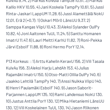
KuivAu 9,74, 2) Markus Koivula Tamp38 10,51, 3) Markus
Kallio HKV 10,55, 4) Jani Koskela TampPy 10,61, 5) Jussi
Rinta-Jaskari LappUM 11,28, 6) Jussi Alamettälä NokU
12,01, Erä 2 (+0,7): 1) Oskari Mörö LänsUU 9,37, 2)
Samppa Kangas ViipU 10,43, 3) Aleksi Sylander OulPy
10,82, 4) Joni Aaltonen TuUL 11,24, 5) Santtu Homanen
ImatrU 11,47, 6) Lauri Meltti KarhU 11,82, 7) Roni-Pekka
Järvi EsboIF 11,88, 8) Roni Hermo PorY 12,14.
P13 Korkeus: : 1) Arttu Kahelin KeravU 156, 2) Vili Tasala
KuivAu 156, 3) Aleksi Harju LahdAh 153, 4) Julius
Rajamäki ImatrU 150, 5) Otso-Matti Ollila OulPy 140, 6)
Jaakko Lehtilä TampPy 140, 7) Anssi Nuikka ViipU 140,
8) Henri Paulamäki EsboIF 140, 9) Jason Saborit-
Parjannen LappUM 135, 10) Rami Lahdensuo NokU 130,
10) Justus Anttila PorY 130, 12) Mika Hietaniemi LänsUU
130, 12) Vili Koskelainen TuUL 130, 14) Jason Riikonen