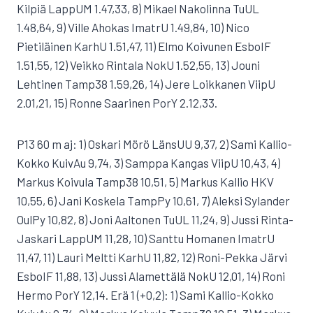
Kilpiä LappUM 1.47,33, 8) Mikael Nakolinna TuUL
1.48,64, 9) Ville Ahokas ImatrU 1.49,84, 10) Nico
Pietiläinen KarhU 1.51,47, 11) Elmo Koivunen EsboIF
1.51,55, 12) Veikko Rintala NokU 1.52,55, 13) Jouni
Lehtinen Tamp38 1.59,26, 14) Jere Loikkanen ViipU
2.01,21, 15) Ronne Saarinen PorY 2.12,33.
P13 60 m aj: 1) Oskari Mörö LänsUU 9,37, 2) Sami Kallio-
Kokko KuivAu 9,74, 3) Samppa Kangas ViipU 10,43, 4)
Markus Koivula Tamp38 10,51, 5) Markus Kallio HKV
10,55, 6) Jani Koskela TampPy 10,61, 7) Aleksi Sylander
OulPy 10,82, 8) Joni Aaltonen TuUL 11,24, 9) Jussi Rinta-
Jaskari LappUM 11,28, 10) Santtu Homanen ImatrU
11,47, 11) Lauri Meltti KarhU 11,82, 12) Roni-Pekka Järvi
EsboIF 11,88, 13) Jussi Alamettälä NokU 12,01, 14) Roni
Hermo PorY 12,14. Erä 1 (+0,2): 1) Sami Kallio-Kokko