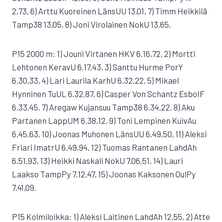
2,73, 6) Arttu Kuoreinen LänsUU 13,01, 7) Timm Heikkilä
Tamp38 13,05, 8) Joni Virolainen NokU 13,65.
P15 2000 m: 1) Jouni Virtanen HKV 6.16,72, 2) Mortti
Lehtonen KeravU 6.17,43, 3) Santtu Hurme PorY
6.30,33, 4) Lari Laurila KarhU 6.32,22, 5) Mikael
Hynninen TuUL 6.32,87, 6) Casper Von Schantz EsboIF
6.33,45, 7) Aregaw Kujansuu Tamp38 6.34,22, 8) Aku
Partanen LappUM 6.38,12, 9) Toni Lempinen KuivAu
6.45,63, 10) Joonas Muhonen LänsUU 6.49,50, 11) Aleksi
Friari ImatrU 6.49,94, 12) Tuomas Rantanen LahdAh
6.51,93, 13) Heikki Naskali NokU 7.06,51, 14) Lauri
Laakso TampPy 7.12,47, 15) Joonas Kaksonen OulPy
7.41,09.
P15 Kolmiloikka: 1) Aleksi Laitinen LahdAh 12,55, 2) Atte