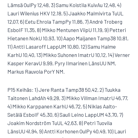
Lämsä OulPy 12,48, 3) Samu Koistila KuivAu 12,48, 4)
Lauri Wilenius HKV 12,18, 5) Jaakko Malmivirta TuUL
12,07, 6) Eetu Ehrola TampPy 11,86, 7) André Troberg
EsboIF 11,35, 8) Mikko Mentunen ViipU 11,19, 9) Petteri
Hietanen NokU 10,93, 10) Aapo Maijanen Tamp38 10,81,
11) Antti Lasaroff LappUM 10,80, 12) Samu Halme
KarhU 10,40, 13) Mikko Suhonen ImatrU 10,12, 14) Verner
Kasper KeravU 9,99, Pyry Ilmarinen LänsUU NM,
Markus Rauvola PorY NM.
P15 Keihäs: 1) Jere Ranta Tamp38 50,42, 2) Tuukka
Taitonen LahdAh 49,28, 3) Mikko Villman ImatrU 46,77,
4) Mikko Karppanen KarhU 46,72, 5) Niklas Aalto-
Setälä EsboIF 45,30, 6) Sauli Leino LappUM 43,70, 7)
Joakim Nordström TuUL 42,63, 8) Petri Tuovila
LänsUU 41,94, 9) Antti Korhonen OulPy 40,49, 10) Lauri