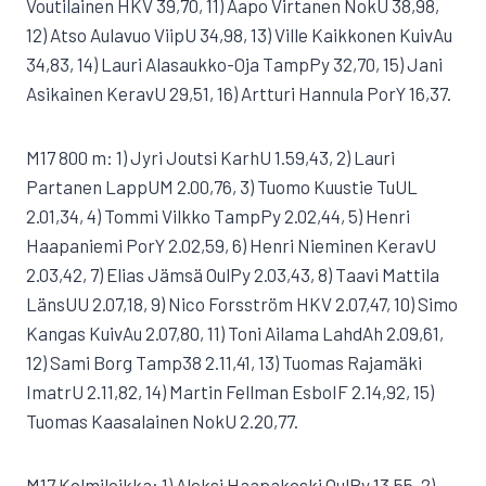
Voutilainen HKV 39,70, 11) Aapo Virtanen NokU 38,98,
12) Atso Aulavuo ViipU 34,98, 13) Ville Kaikkonen KuivAu
34,83, 14) Lauri Alasaukko-Oja TampPy 32,70, 15) Jani
Asikainen KeravU 29,51, 16) Artturi Hannula PorY 16,37.
M17 800 m: 1) Jyri Joutsi KarhU 1.59,43, 2) Lauri
Partanen LappUM 2.00,76, 3) Tuomo Kuustie TuUL
2.01,34, 4) Tommi Vilkko TampPy 2.02,44, 5) Henri
Haapaniemi PorY 2.02,59, 6) Henri Nieminen KeravU
2.03,42, 7) Elias Jämsä OulPy 2.03,43, 8) Taavi Mattila
LänsUU 2.07,18, 9) Nico Forsström HKV 2.07,47, 10) Simo
Kangas KuivAu 2.07,80, 11) Toni Ailama LahdAh 2.09,61,
12) Sami Borg Tamp38 2.11,41, 13) Tuomas Rajamäki
ImatrU 2.11,82, 14) Martin Fellman EsboIF 2.14,92, 15)
Tuomas Kaasalainen NokU 2.20,77.
M17 Kolmiloikka: 1) Aleksi Haapakoski OulPy 13,55, 2)