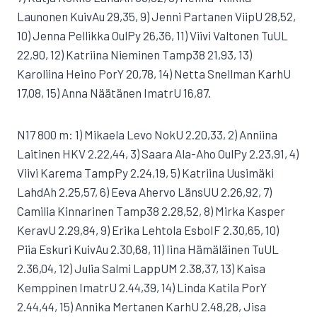
Launonen KuivAu 29,35, 9) Jenni Partanen ViipU 28,52,
10) Jenna Pellikka OulPy 26,36, 11) Viivi Valtonen TuUL
22,90, 12) Katriina Nieminen Tamp38 21,93, 13)
Karoliina Heino PorY 20,78, 14) Netta Snellman KarhU
17,08, 15) Anna Näätänen ImatrU 16,87.
N17 800 m: 1) Mikaela Levo NokU 2.20,33, 2) Anniina
Laitinen HKV 2.22,44, 3) Saara Ala-Aho OulPy 2.23,91, 4)
Viivi Karema TampPy 2.24,19, 5) Katriina Uusimäki
LahdAh 2.25,57, 6) Eeva Ahervo LänsUU 2.26,92, 7)
Camilia Kinnarinen Tamp38 2.28,52, 8) Mirka Kasper
KeravU 2.29,84, 9) Erika Lehtola EsboIF 2.30,65, 10)
Piia Eskuri KuivAu 2.30,68, 11) Iina Hämäläinen TuUL
2.36,04, 12) Julia Salmi LappUM 2.38,37, 13) Kaisa
Kemppinen ImatrU 2.44,39, 14) Linda Katila PorY
2.44,44, 15) Annika Mertanen KarhU 2.48,28, Jisa