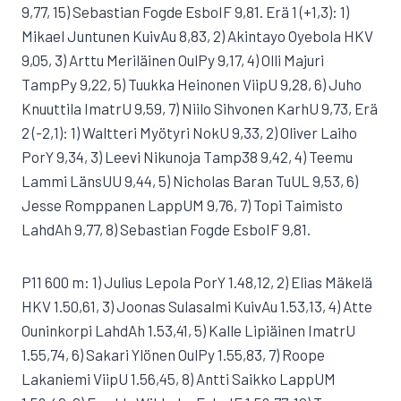
9,77, 15) Sebastian Fogde EsboIF 9,81. Erä 1 (+1,3): 1)
Mikael Juntunen KuivAu 8,83, 2) Akintayo Oyebola HKV
9,05, 3) Arttu Meriläinen OulPy 9,17, 4) Olli Majuri
TampPy 9,22, 5) Tuukka Heinonen ViipU 9,28, 6) Juho
Knuuttila ImatrU 9,59, 7) Niilo Sihvonen KarhU 9,73, Erä
2 (-2,1): 1) Waltteri Myötyri NokU 9,33, 2) Oliver Laiho
PorY 9,34, 3) Leevi Nikunoja Tamp38 9,42, 4) Teemu
Lammi LänsUU 9,44, 5) Nicholas Baran TuUL 9,53, 6)
Jesse Romppanen LappUM 9,76, 7) Topi Taimisto
LahdAh 9,77, 8) Sebastian Fogde EsboIF 9,81.
P11 600 m: 1) Julius Lepola PorY 1.48,12, 2) Elias Mäkelä
HKV 1.50,61, 3) Joonas Sulasalmi KuivAu 1.53,13, 4) Atte
Ouninkorpi LahdAh 1.53,41, 5) Kalle Lipiäinen ImatrU
1.55,74, 6) Sakari Ylönen OulPy 1.55,83, 7) Roope
Lakaniemi ViipU 1.56,45, 8) Antti Saikko LappUM