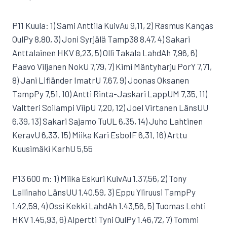
P11 Kuula: 1) Sami Anttila KuivAu 9,11, 2) Rasmus Kangas
OulPy 8,80, 3) Joni Syrjälä Tamp38 8,47, 4) Sakari
Anttalainen HKV 8,23, 5) Olli Takala LahdAh 7,96, 6)
Paavo Viljanen NokU 7,79, 7) Kimi Mäntyharju PorY 7,71,
8) Jani Lifländer ImatrU 7,67, 9) Joonas Oksanen
TampPy 7,51, 10) Antti Rinta-Jaskari LappUM 7,35, 11)
Valtteri Soilampi ViipU 7,20, 12) Joel Virtanen LänsUU
6,39, 13) Sakari Sajamo TuUL 6,35, 14) Juho Lahtinen
KeravU 6,33, 15) Miika Kari EsboIF 6,31, 16) Arttu
Kuusimäki KarhU 5,55
P13 600 m: 1) Miika Eskuri KuivAu 1.37,56, 2) Tony
Lallinaho LänsUU 1.40,59, 3) Eppu Yliruusi TampPy
1.42,59, 4) Ossi Kekki LahdAh 1.43,56, 5) Tuomas Lehti
HKV 1.45,93, 6) Alpertti Tyni OulPy 1.46,72, 7) Tommi