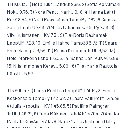
T11 Kuula: 1) Heta Tuuri LahdAh 9,86, 2) Sofia Koivumäki
NokU 9,76, 3) Nora Pentti KarhU 9,18, 4) Henna Lehti
PorY 8,54, 5) Nelli Paavilainen TampPy 7,82, 6) Annika
Sorsa ImatrU 7,46, 7) Milja Jylhänniska OulPy 7,36, 8)
Viivi Kuismanen HKV 7,31, 9) Tia-Doris Rauhamäki
LappUM 7,28, 10) Emilia Hahne Tamp38 6,73, 11) Saara
Salmela ViipU 6,56, 12) Roosa Kosonen TuUL 6,52, 13)
Heidi Markelin EsboIF 6,03, 14) Sanna Dahl KuivAu 5,89,
15) Niia Immonen KeravU 5,89, 16) Tiia-Maria Rauttola
LänsUU 5,57.
T13 600 m: 1) Laura Penttilä LappUM 1.41,14, 2) Emilia
Koskensalo TampPy 1.43,32, 3) Laura Valli PorY 1.44,38,
4) Julia Krootila HKV 1.45,85, 5) Pauliina Palmgren
TuUL 1.46,21, 6) Teea Mäkinen LahdAh 1.47,04, 7) Annika
Rantala KuivAu 1.47,13, 8) Sara-Maria Juntunen OulPy