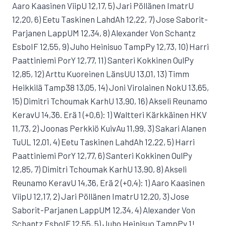
Aaro Kaasinen ViipU 12,17, 5) Jari Pöllänen ImatrU
12,20, 6) Eetu Taskinen LahdAh 12,22, 7) Jose Saborit-
Parjanen LappUM 12,34, 8) Alexander Von Schantz
EsboIF 12,55, 9) Juho Heinisuo TampPy 12,73, 10) Harri
Paattiniemi PorY 12,77, 11) Santeri Kokkinen OulPy
12,85, 12) Arttu Kuoreinen LänsUU 13,01, 13) Timm
Heikkilä Tamp38 13,05, 14) Joni Virolainen NokU 13,65,
15) Dimitri Tchoumak KarhU 13,90, 16) Akseli Reunamo
KeravU 14,36. Erä 1 (+0,6): 1) Waltteri Kärkkäinen HKV
11,73, 2) Joonas Perkkiö KuivAu 11,99, 3) Sakari Alanen
TuUL 12,01, 4) Eetu Taskinen LahdAh 12,22, 5) Harri
Paattiniemi PorY 12,77, 6) Santeri Kokkinen OulPy
12,85, 7) Dimitri Tchoumak KarhU 13,90, 8) Akseli
Reunamo KeravU 14,36, Erä 2 (+0,4): 1) Aaro Kaasinen
ViipU 12,17, 2) Jari Pöllänen ImatrU 12,20, 3) Jose
Saborit-Parjanen LappUM 12,34, 4) Alexander Von
Schantz EsboIF 12,55, 5) Juho Heinisuo TampPy 1!