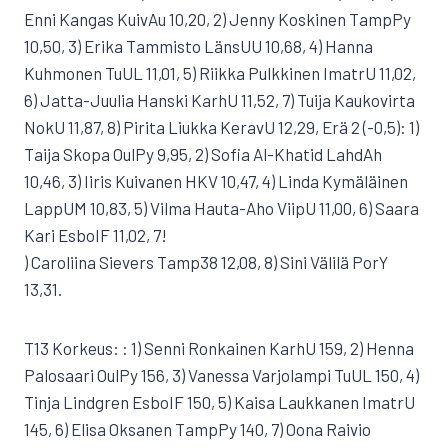
Enni Kangas KuivAu 10,20, 2) Jenny Koskinen TampPy
10,50, 3) Erika Tammisto LänsUU 10,68, 4) Hanna
Kuhmonen TuUL 11,01, 5) Riikka Pulkkinen ImatrU 11,02,
6) Jatta-Juulia Hanski KarhU 11,52, 7) Tuija Kaukovirta
NokU 11,87, 8) Pirita Liukka KeravU 12,29, Erä 2 (-0,5): 1)
Taija Skopa OulPy 9,95, 2) Sofia Al-Khatid LahdAh
10,46, 3) Iiris Kuivanen HKV 10,47, 4) Linda Kymäläinen
LappUM 10,83, 5) Vilma Hauta-Aho ViipU 11,00, 6) Saara
Kari EsboIF 11,02, 7!
) Caroliina Sievers Tamp38 12,08, 8) Sini Välilä PorY
13,31.
T13 Korkeus: : 1) Senni Ronkainen KarhU 159, 2) Henna
Palosaari OulPy 156, 3) Vanessa Varjolampi TuUL 150, 4)
Tinja Lindgren EsboIF 150, 5) Kaisa Laukkanen ImatrU
145, 6) Elisa Oksanen TampPy 140, 7) Oona Raivio