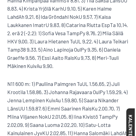
Hanna Kimpanpää VammSV 8,81, 3) Tiia Saksa LänsUU
8,83, 4) Krista Yrjölä KarhU 9,10, 5) Karen Halme
LahdAh 9,21, 6) Ida Gröndahl NokU 9,57, 7) Kaisa
Laukkanen ImatrU 9,83, 8) Catarina Riutta EspTa 10,14.
2. erä 2 (-2,2): 1) Sofia Vesa TampPy 8,76, 2) Miia Säilä
HKV 9,00, 3) Laura Hietanen TuUL 9,22, 4) Laura Teikari
Tamp38 9,33, 5) Aino Lapinoja OulPy 9,35, 6) Daniela
Graeffe 9,56, 7) Essi Aalto RaisKu 9,73, 8) Meri-Tuuli
Mäkinen KuivAu 9,90.
N11 600 m: 1) Pauliina Palmgren TuUL 1.56,65, 2) Juli
Krootila 1.58,86, 3) Johanna Rajavaara OulPy 1.59,29, 4)
Jenna Lempinen KuivAu 1.59,80, 5) Saara Nikander
LänsUU 1.59,87, 6) Emmi Saarinen RaisKu 2.00,70, 7)
Miina Viljanen NokU 2.01,05, 8) Iina Kivistö TampPy
KALENTERI
2.02,09, 9) Saana Luoma 2.02,20, 10) Satu-Lotta
Kainulainen JyvKU 2.02,85, 11) Hanna Salomäki LahdAh