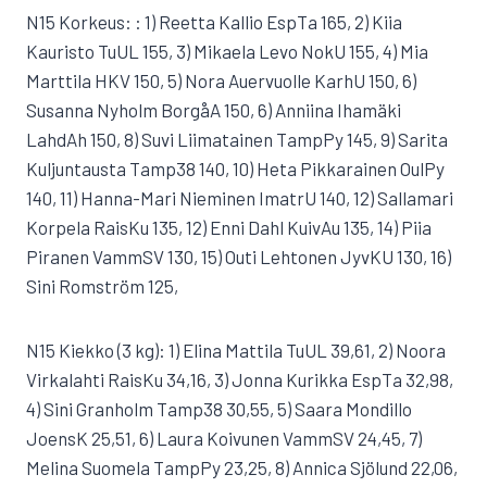
N15 Korkeus: : 1) Reetta Kallio EspTa 165, 2) Kiia
Kauristo TuUL 155, 3) Mikaela Levo NokU 155, 4) Mia
Marttila HKV 150, 5) Nora Auervuolle KarhU 150, 6)
Susanna Nyholm BorgåA 150, 6) Anniina Ihamäki
LahdAh 150, 8) Suvi Liimatainen TampPy 145, 9) Sarita
Kuljuntausta Tamp38 140, 10) Heta Pikkarainen OulPy
140, 11) Hanna-Mari Nieminen ImatrU 140, 12) Sallamari
Korpela RaisKu 135, 12) Enni Dahl KuivAu 135, 14) Piia
Piranen VammSV 130, 15) Outi Lehtonen JyvKU 130, 16)
Sini Romström 125,
N15 Kiekko (3 kg): 1) Elina Mattila TuUL 39,61, 2) Noora
Virkalahti RaisKu 34,16, 3) Jonna Kurikka EspTa 32,98,
4) Sini Granholm Tamp38 30,55, 5) Saara Mondillo
JoensK 25,51, 6) Laura Koivunen VammSV 24,45, 7)
Melina Suomela TampPy 23,25, 8) Annica Sjölund 22,06,