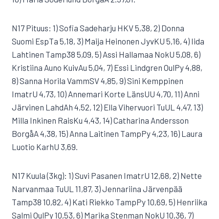
N17 Pituus: 1) Sofia Sadeharju HKV 5,38, 2) Donna
Suomi EspTa 5,18, 3) Maija Heinonen JyvKU 5,16, 4) Iida
Lahtinen Tamp38 5,09, 5) Assi Hallamaa NokU 5,08, 6)
Kristiina Auno KuivAu 5,04, 7) Essi Lindgren OulPy 4,88,
8) Sanna Horila VammSV 4,85, 9) Sini Kemppinen
ImatrU 4,73, 10) Annemari Korte LänsUU 4,70, 11) Anni
Järvinen LahdAh 4,52, 12) Ella Vihervuori TuUL 4,47, 13)
Milla Inkinen RaisKu 4,43, 14) Catharina Andersson
BorgåA 4,38, 15) Anna Laitinen TampPy 4,23, 16) Laura
Luotio KarhU 3,69.
N17 Kuula (3kg): 1) Suvi Pasanen ImatrU 12,68, 2) Nette
Narvanmaa TuUL 11,87, 3) Jennariina Järvenpää
Tamp38 10,82, 4) Kati Riekko TampPy 10,69, 5) Henriika
Salmi OulPy 10,53, 6) Marika Stenman NokU 10,36, 7)