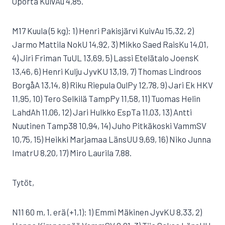
Oporta KuivAu 4,85.
M17 Kuula (5 kg): 1) Henri Pakisjärvi KuivAu 15,32, 2)
Jarmo Mattila NokU 14,92, 3) Mikko Saed RaisKu 14,01,
4) Jiri Friman TuUL 13,69, 5) Lassi Etelätalo JoensK
13,46, 6) Henri Kulju JyvKU 13,19, 7) Thomas Lindroos
BorgåA 13,14, 8) Riku Riepula OulPy 12,78, 9) Jari Ek HKV
11,95, 10) Tero Selkilä TampPy 11,58, 11) Tuomas Helin
LahdAh 11,06, 12) Jari Hulkko EspTa 11,03, 13) Antti
Nuutinen Tamp38 10,94, 14) Juho Pitkäkoski VammSV
10,75, 15) Heikki Marjamaa LänsUU 9,69, 16) Niko Junna
ImatrU 8,20, 17) Miro Laurila 7,88.
Tytöt,
N11 60 m, 1. erä (+1,1): 1) Emmi Mäkinen JyvKU 8,33, 2)