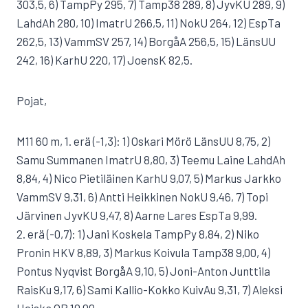
303,5, 6) TampPy 295, 7) Tamp38 289, 8) JyvKU 289, 9)
LahdAh 280, 10) ImatrU 266,5, 11) NokU 264, 12) EspTa
262,5, 13) VammSV 257, 14) BorgåA 256,5, 15) LänsUU
242, 16) KarhU 220, 17) JoensK 82,5.
Pojat,
M11 60 m, 1. erä (-1,3): 1) Oskari Mörö LänsUU 8,75, 2)
Samu Summanen ImatrU 8,80, 3) Teemu Laine LahdAh
8,84, 4) Nico Pietiläinen KarhU 9,07, 5) Markus Jarkko
VammSV 9,31, 6) Antti Heikkinen NokU 9,46, 7) Topi
Järvinen JyvKU 9,47, 8) Aarne Lares EspTa 9,99.
2. erä (-0,7): 1) Jani Koskela TampPy 8,84, 2) Niko
Pronin HKV 8,89, 3) Markus Koivula Tamp38 9,00, 4)
Pontus Nyqvist BorgåA 9,10, 5) Joni-Anton Junttila
RaisKu 9,17, 6) Sami Kallio-Kokko KuivAu 9,31, 7) Aleksi