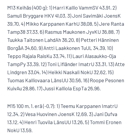
M13 Keihäs (400 g): 1) Harri Kallio VammSV 43,91, 2)
Samuli Bryggare HKV 41,03, 3) Joni Savimäki JoensK
39,70, 4) Mikko Karppanen KarhU 38,08, 5) Jere Ranta
Tamp38 37,33, 6) Rasmus Maukonen JyvKU 36,88, 7)
Tuukka Taitonen LahdAh 36,20, 8) Petteri Hänninen
BorgåA 34,60, 9) Antti Laakkonen TuUL 34,39, 10)
Teppo Rajala RaisKu 33,74, 11) Lauri Alasaukko-Oja
TampPy 33,39, 12) Toni Lifländer ImatrU 33,31, 13) Atte
Lindgren 33,04, 14) Heikki Naskali NokU 32,62, 15)
Tuomas Kalliovaara LänsUU 30,56, 16) Roope Pesonen
KuivAu 28,86, 17) Jussi Kalliola EspTa 26,96.
M15 100 m, 1. erä (-0,7): 1) Teemu Karppanen ImatrU
12,34, 2) Vesa Huovinen JoensK 12,69, 3) Jani Dufva
13,12, 4) Henri Tuovila LänsUU 13,26, 5) Tommi Eronen
NokU 13,59.