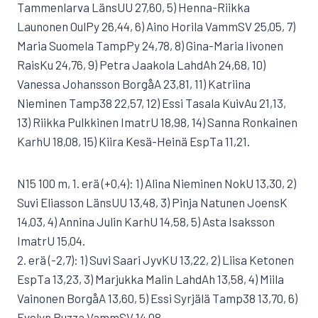
Tammenlarva LänsUU 27,60, 5) Henna-Riikka
Launonen OulPy 26,44, 6) Aino Horila VammSV 25,05, 7)
Maria Suomela TampPy 24,78, 8) Gina-Maria Iivonen
RaisKu 24,76, 9) Petra Jaakola LahdAh 24,68, 10)
Vanessa Johansson BorgåA 23,81, 11) Katriina
Nieminen Tamp38 22,57, 12) Essi Tasala KuivAu 21,13,
13) Riikka Pulkkinen ImatrU 18,98, 14) Sanna Ronkainen
KarhU 18,08, 15) Kiira Kesä-Heinä EspTa 11,21.
N15 100 m, 1. erä (+0,4): 1) Alina Nieminen NokU 13,30, 2)
Suvi Eliasson LänsUU 13,48, 3) Pinja Natunen JoensK
14,03, 4) Annina Julin KarhU 14,58, 5) Asta Isaksson
ImatrU 15,04.
2. erä (-2,7): 1) Suvi Saari JyvKU 13,22, 2) Liisa Ketonen
EspTa 13,23, 3) Marjukka Malin LahdAh 13,58, 4) Miila
Vainonen BorgåA 13,60, 5) Essi Syrjälä Tamp38 13,70, 6)
Evelyn Ruzza VammSV 14,08.