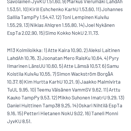
Savolainen JyvKU 1.51,60, 9) Markus Vierumäki LahdAh
1.53,51, 10) Kirill Eshchenko KarhU 1.53,60, 11) Johannes
Sallila TampPy 1.54,47, 12) Toni Lempinen KuivAu
1.55,29, 13) Niklas Ahlqren 1.55,80, 14) Joel Nykänen
EspTa 2.02,90, 15) Simo Kokko NokU 2.11,73.
M13 Kolmiloikka: 1) Atte Kaira 10,90, 2) Aleksi Laitinen
LahdAh 10,76, 3) Joonatan Mero RaisKu 10,64, 4) Pyry
Ilmarinen LänsUU 10,60, 5) Atte Lämsä 10,57, 6) Samu
Koistila KuivAu 10,55, 7) Simon Wackström BorgåA
10,37, 8) Kim Hurtta KarhU 10,21, 9) Jaakko Malmivirta
TuUL 9,95, 10) Teemu Väisänen VammSV 9,62, 11) Arttu
Kauko TampPy 9,53, 12) Mikko Suhonen ImatrU 9,29, 13)
Daniel Huittinen Tamp38 9,25, 14) Oskari Nihtilä EspTa
9,16, 15) Petteri Hietanen NokU 9,02, 16) Taneli Monni
JyvKU 8,51.