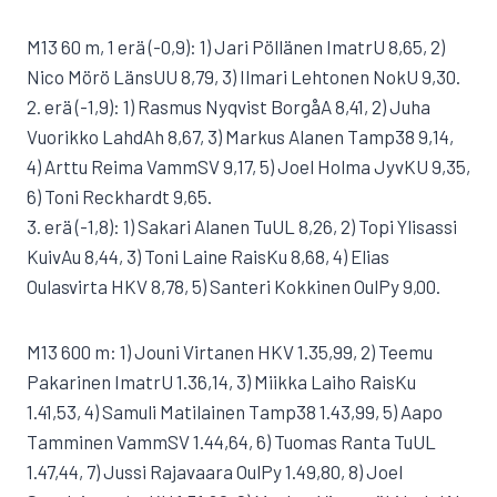
M13 60 m, 1 erä (-0,9): 1) Jari Pöllänen ImatrU 8,65, 2)
Nico Mörö LänsUU 8,79, 3) Ilmari Lehtonen NokU 9,30.
2. erä (-1,9): 1) Rasmus Nyqvist BorgåA 8,41, 2) Juha
Vuorikko LahdAh 8,67, 3) Markus Alanen Tamp38 9,14,
4) Arttu Reima VammSV 9,17, 5) Joel Holma JyvKU 9,35,
6) Toni Reckhardt 9,65.
3. erä (-1,8): 1) Sakari Alanen TuUL 8,26, 2) Topi Ylisassi
KuivAu 8,44, 3) Toni Laine RaisKu 8,68, 4) Elias
Oulasvirta HKV 8,78, 5) Santeri Kokkinen OulPy 9,00.
M13 600 m: 1) Jouni Virtanen HKV 1.35,99, 2) Teemu
Pakarinen ImatrU 1.36,14, 3) Miikka Laiho RaisKu
1.41,53, 4) Samuli Matilainen Tamp38 1.43,99, 5) Aapo
Tamminen VammSV 1.44,64, 6) Tuomas Ranta TuUL
1.47,44, 7) Jussi Rajavaara OulPy 1.49,80, 8) Joel