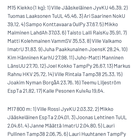
M15 Kiekko (1 kg): 1) Ville Jääskeläinen JyvKU 46,39, 2)
Tuomas Laaksonen TuUL 45,46, 3) Ari Saarinen NokU
39,12, 4) Sampo Konttavaara OulPy 37,67, 5) Mikko
Malminen LahdAh 37,03, 6) Taisto Lalli RaisKu 35,91, 7)
Matti Kolehmainen VammSV 35,53, 8) Ville Valkamo
ImatrU 31,83, 9) Juha Paakkunainen JoensK 28,24, 10)
Kim Hänninen KarhU 27,98, 11) Juho-Matti Manninen
LänsUU 27,70, 12) Joel Kokko TampPy 26,67, 13) Markus
Rahnu HKV 25,72, 14) Ville Rintala Tamp38 25,33, 15)
Joakim Nyman BorgåA 23,76, 16) Teemu Liljeström
EspTa 21,82, 17) Kalle Pesonen KuivAu 19,64.
M17 800 m: 1) Ville Rossi JyvKU 2.03,32, 2) Mikko
Jääskeläinen EspTa 2.04,01, 3) Joonas Lehtinen TuUL
2.04,61, 4) Janne Määttä ImatrU 2.04,80, 5) Lauri
Pullinen Tamp38 2.06,75, 6) Lauri Huuhtanen TampPy