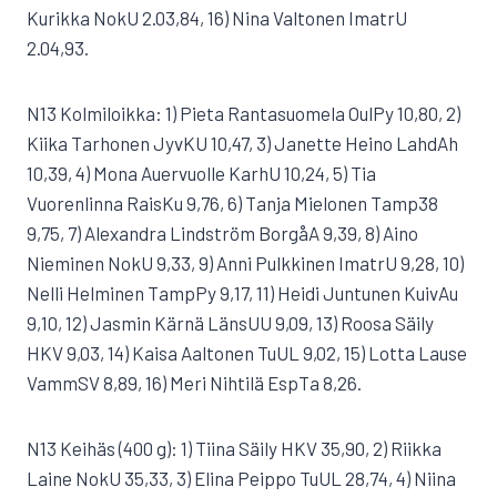
Kurikka NokU 2.03,84, 16) Nina Valtonen ImatrU
2.04,93.
N13 Kolmiloikka: 1) Pieta Rantasuomela OulPy 10,80, 2)
Kiika Tarhonen JyvKU 10,47, 3) Janette Heino LahdAh
10,39, 4) Mona Auervuolle KarhU 10,24, 5) Tia
Vuorenlinna RaisKu 9,76, 6) Tanja Mielonen Tamp38
9,75, 7) Alexandra Lindström BorgåA 9,39, 8) Aino
Nieminen NokU 9,33, 9) Anni Pulkkinen ImatrU 9,28, 10)
Nelli Helminen TampPy 9,17, 11) Heidi Juntunen KuivAu
9,10, 12) Jasmin Kärnä LänsUU 9,09, 13) Roosa Säily
HKV 9,03, 14) Kaisa Aaltonen TuUL 9,02, 15) Lotta Lause
VammSV 8,89, 16) Meri Nihtilä EspTa 8,26.
N13 Keihäs (400 g): 1) Tiina Säily HKV 35,90, 2) Riikka
Laine NokU 35,33, 3) Elina Peippo TuUL 28,74, 4) Niina