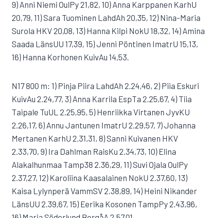
9) Anni Niemi OulPy 21,82, 10) Anna Karppanen KarhU
20,79, 11) Sara Tuominen LahdAh 20,35, 12) Nina-Maria
Surola HKV 20,08, 13) Hanna Kilpi NokU 18,32, 14) Amina
Saada LänsUU 17,39, 15) Jenni Pöntinen ImatrU 15,13,
16) Hanna Korhonen KuivAu 14,53.
N17 800 m: 1) Pinja Piira LahdAh 2.24,46, 2) Piia Eskuri
KuivAu 2.24,77, 3) Anna Karrila EspTa 2.25,67, 4) Tiia
Taipale TuUL 2.25,95, 5) Henriikka Virtanen JyvKU
2.26,17, 6) Annu Jantunen ImatrU 2.29,57, 7) Johanna
Mertanen KarhU 2.31,31, 8) Sanni Kuivanen HKV
2.33,70, 9) Ira Dahlman RaisKu 2.34,73, 10) Elina
Alakalhunmaa Tamp38 2.36,29, 11) Suvi Ojala OulPy
2.37,27, 12) Karoliina Kaasalainen NokU 2.37,60, 13)
Kaisa Lylynperä VammSV 2.38,89, 14) Heini Nikander
LänsUU 2.39,67, 15) Eerika Kosonen TampPy 2.43,96,
16) Maria Söderlund BorgåA 2.57,01.