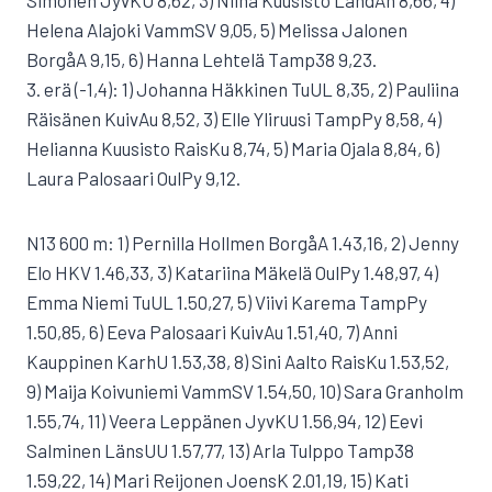
Simonen JyvKU 8,62, 3) Niina Kuusisto LahdAh 8,66, 4)
Helena Alajoki VammSV 9,05, 5) Melissa Jalonen
BorgåA 9,15, 6) Hanna Lehtelä Tamp38 9,23.
3. erä (-1,4): 1) Johanna Häkkinen TuUL 8,35, 2) Pauliina
Räisänen KuivAu 8,52, 3) Elle Yliruusi TampPy 8,58, 4)
Helianna Kuusisto RaisKu 8,74, 5) Maria Ojala 8,84, 6)
Laura Palosaari OulPy 9,12.
N13 600 m: 1) Pernilla Hollmen BorgåA 1.43,16, 2) Jenny
Elo HKV 1.46,33, 3) Katariina Mäkelä OulPy 1.48,97, 4)
Emma Niemi TuUL 1.50,27, 5) Viivi Karema TampPy
1.50,85, 6) Eeva Palosaari KuivAu 1.51,40, 7) Anni
Kauppinen KarhU 1.53,38, 8) Sini Aalto RaisKu 1.53,52,
9) Maija Koivuniemi VammSV 1.54,50, 10) Sara Granholm
1.55,74, 11) Veera Leppänen JyvKU 1.56,94, 12) Eevi
Salminen LänsUU 1.57,77, 13) Arla Tulppo Tamp38
1.59,22, 14) Mari Reijonen JoensK 2.01,19, 15) Kati