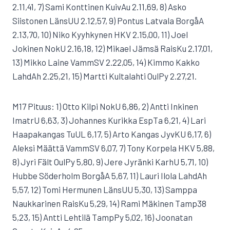
2.11,41, 7) Sami Konttinen KuivAu 2.11,69, 8) Asko
Siistonen LänsUU 2.12,57, 9) Pontus Latvala BorgåA
2.13,70, 10) Niko Kyyhkynen HKV 2.15,00, 11) Joel
Jokinen NokU 2.16,18, 12) Mikael Jämsä RaisKu 2.17,01,
13) Mikko Laine VammSV 2.22,05, 14) Kimmo Kakko
LahdAh 2.25,21, 15) Martti Kultalahti OulPy 2.27,21.
M17 Pituus: 1) Otto Kilpi NokU 6,86, 2) Antti Inkinen
ImatrU 6,63, 3) Johannes Kurikka EspTa 6,21, 4) Lari
Haapakangas TuUL 6,17, 5) Arto Kangas JyvKU 6,17, 6)
Aleksi Määttä VammSV 6,07, 7) Tony Korpela HKV 5,88,
8) Jyri Fält OulPy 5,80, 9) Jere Jyränki KarhU 5,71, 10)
Hubbe Söderholm BorgåA 5,67, 11) Lauri Ilola LahdAh
5,57, 12) Tomi Hermunen LänsUU 5,30, 13) Samppa
Naukkarinen RaisKu 5,29, 14) Rami Mäkinen Tamp38
5,23, 15) Antti Lehtilä TampPy 5,02, 16) Joonatan