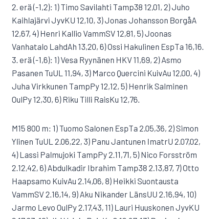
2. erä (-1,2): 1) Timo Savilahti Tamp38 12,01, 2) Juho
Kaihlajärvi JyvKU 12,10, 3) Jonas Johansson BorgåA
12,67, 4) Henri Kallio VammSV 12,81, 5) Joonas
Vanhatalo LahdAh 13,20, 6) Ossi Hakulinen EspTa 16,16.
3. erä (-1,6): 1) Vesa Ryynänen HKV 11,69, 2) Asmo
Pasanen TuUL 11,94, 3) Marco Quercini KuivAu 12,00, 4)
Juha Virkkunen TampPy 12,12, 5) Henrik Salminen
OulPy 12,30, 6) Riku Tilli RaisKu 12,76.
M15 800 m: 1) Tuomo Salonen EspTa 2.05,36, 2) Simon
Ylinen TuUL 2.06,22, 3) Panu Jantunen ImatrU 2.07,02,
4) Lassi Palmujoki TampPy 2.11,71, 5) Nico Forsström
2.12,42, 6) Abdulkadir Ibrahim Tamp38 2.13,87, 7) Otto
Haapsamo KuivAu 2.14,06, 8) Heikki Suontausta
VammSV 2.16,14, 9) Aku Nikander LänsUU 2.16,94, 10)
Jarmo Levo OulPy 2.17,43, 11) Lauri Huuskonen JyvKU