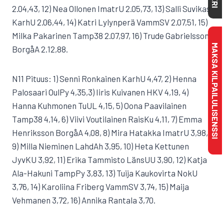
2.04,43, 12) Nea Ollonen ImatrU 2.05,73, 13) Salli Suvikas
KarhU 2.06,44, 14) Katri Lylynperä VammSV 2.07,51, 15)
Milka Pakarinen Tamp38 2.07,97, 16) Trude Gabrielsson
MAKSA KILPAILULISENSSI
BorgåA 2.12,88.
N11 Pituus: 1) Senni Ronkainen KarhU 4,47, 2) Henna
Palosaari OulPy 4,35,3) Iiris Kuivanen HKV 4,19, 4)
Hanna Kuhmonen TuUL 4,15, 5) Oona Paavilainen
Tamp38 4,14, 6) Viivi Voutilainen RaisKu 4,11, 7) Emma
Henriksson BorgåA 4,08, 8) Mira Hatakka ImatrU 3,98,
9) Milla Nieminen LahdAh 3,95, 10) Heta Kettunen
JyvKU 3,92, 11) Erika Tammisto LänsUU 3,90, 12) Katja
Ala-Hakuni TampPy 3,83, 13) Tuija Kaukovirta NokU
3,76, 14) Karoliina Friberg VammSV 3,74, 15) Maija
Vehmanen 3,72, 16) Annika Rantala 3,70.