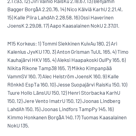
2.17,93, 12) Jiri Vainio RaisKu 2.18,67, 13) Benjamin
Bagger BorgåA 2.20,76, 14) Nico Kälviä KarhU 2.21,41,
15) Kalle Piira LahdAh 2.28,58, 16) Ossi Haverinen
JoensK 2.29,08, 17) Aapo Kaasalainen NokU 2.37,01.
M15 Korkeus: 1) Tommi Siekkinen KuivAu 180, 2) Ari
Kalenius JyvKU 170, 3) Anton Grisman TuUL 165, 4) Timo
Kauhajärvi HKV 165, 4) Aleksi Haapakoski OulPy 165, 6)
Nikita Rikone Tamp38 165, 7) Mikko Kimpanpää
VammSV 160, 7) Alec Helström JoensK 160, 9) Kalle
Rönkkö EspTa 160, 10) Jesse Suopajärvi RaisKu 150, 10)
Tuure Hollo LänsUU 150, 12) Henri Storbacka KarhU
150, 12) Jere Vento ImatrU 150, 12) Joonas Lindberg
LahdAh 150, 15) Joonas Lindfors TampPy 145, 16)
Kimmo Honkanen BorgåA 140, 17) Tuomas Kaasalainen
NokU 135.