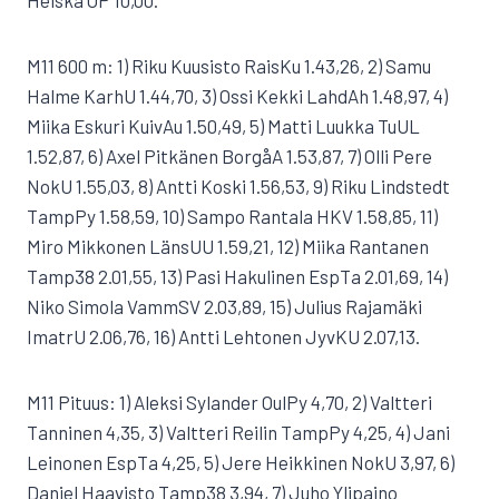
Heiska OP 10,00.
M11 600 m: 1) Riku Kuusisto RaisKu 1.43,26, 2) Samu
Halme KarhU 1.44,70, 3) Ossi Kekki LahdAh 1.48,97, 4)
Miika Eskuri KuivAu 1.50,49, 5) Matti Luukka TuUL
1.52,87, 6) Axel Pitkänen BorgåA 1.53,87, 7) Olli Pere
NokU 1.55,03, 8) Antti Koski 1.56,53, 9) Riku Lindstedt
TampPy 1.58,59, 10) Sampo Rantala HKV 1.58,85, 11)
Miro Mikkonen LänsUU 1.59,21, 12) Miika Rantanen
Tamp38 2.01,55, 13) Pasi Hakulinen EspTa 2.01,69, 14)
Niko Simola VammSV 2.03,89, 15) Julius Rajamäki
ImatrU 2.06,76, 16) Antti Lehtonen JyvKU 2.07,13.
M11 Pituus: 1) Aleksi Sylander OulPy 4,70, 2) Valtteri
Tanninen 4,35, 3) Valtteri Reilin TampPy 4,25, 4) Jani
Leinonen EspTa 4,25, 5) Jere Heikkinen NokU 3,97, 6)
Daniel Haavisto Tamp38 3,94, 7) Juho Ylipaino