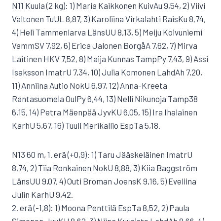
N11 Kuula (2 kg): 1) Maria Kaikkonen KuivAu 9,54, 2) Viivi
Valtonen TuUL 8,87, 3) Karoliina Virkalahti RaisKu 8,74,
4) Heli Tammenlarva LänsUU 8,13, 5) Meiju Koivuniemi
VammSV 7,92, 6) Erica Jalonen BorgåA 7,62, 7) Mirva
Laitinen HKV 7,52, 8) Maija Kunnas TampPy 7,43, 9) Assi
Isaksson ImatrU 7,34, 10) Julia Komonen LahdAh 7,20,
11) Anniina Autio NokU 6,97, 12) Anna-Kreeta
Rantasuomela OulPy 6,44, 13) Nelli Nikunoja Tamp38
6,15, 14) Petra Mäenpää JyvKU 6,05, 15) Ira Ihalainen
KarhU 5,67, 16) Tuuli Merikallio EspTa 5,18.
N13 60 m, 1. erä (+0,9): 1) Taru Jääskeläinen ImatrU
8,74, 2) Tiia Ronkainen NokU 8,88, 3) Kiia Baggström
LänsUU 9,07, 4) Outi Broman JoensK 9,16, 5) Eveliina
Julin KarhU 9,42.
2. erä (-1,8): 1) Moona Penttilä EspTa 8,52, 2) Paula