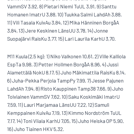
VammSV 3,92, 8) Pietari Niemi TuUL 3,91, 9) Santtu
Homanen ImatrU 3,88, 10) Tuukka Salmi LahdAh 3,88,
11) Vili Tasala KuivAu 3,84, 12) Mika Hänninen BorgåA
3,84, 13) Jere Keskinen LänsUU 3,78, 14) Jonne
Suopajärvi RaisKu 3,77, 15) Lari Laurila KarhU 3,70.
M11 Kuula (2,5 kg): 1) Niko Valkonen 10,61, 2) Ville Kalliola
EspTa 9,98, 3) Petter Hollmen BorgåA 8,96, 4) Jussi
Alamettälä NokU 8,17, 5) Juho Mäkimattila RaisKu 8,14,
6) Juha-Pekka Perjola TampPy 7,99, 7) Jesse Pajunen
LahdAh 7,94, 8) Risto Kauppinen Tamp38 7,66, 9) Juho
Toiviainen VammSV 7,62, 10) Saku Koskimäki ImatrU
7,59, 11) Lauri Marjamaa LänsUU 7,22, 12) Samuli
Kemppainen KuivAu 7,19, 13) Kimmo Nordström TuUL
7,17, 14) Toni Viiala KarhU 7,05, 15) Juho Heiska OP 5,90,
16) Juho Tiainen HKV 5,32.