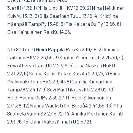
3. erä (+1,3): 1) Milla Lintilä HKV 12,99, 2) Nina Heikkinen
KuivAu 13,13, 3) Silja Saarinen TuUL 13,16, 4) Kristiina
Mäenpää TampPy 13,48, 5) Pia Kaitera OulPy 13,66, 6)
Elsa Kainulainen RaisKu 14,06.
N15 800 m: 1) Heidi Pappila RaisKu 2.19,48, 2) Anniina
Laitinen HKV 2.26,59, 3) Sophie Ylinen TuUL 2.26,70, 4)
Eeva Ahervo LänsUU 2.27,19, 5) Liisa Naskali NokU
2.31,22, 6) Sanna Kallio-Kokko KuivAu 2.33,27, 7) Elina
Myllymäki TampPy 2.33,60, 8) Camilia Kinnarinen
Tamp38 2.34,17, 9) Suvi Panttila JyvKU 2.36,02, 10)
Heidi Pasma OulPy 2.39,27, 11) Heidi Silvennoinen
2.41,38, 12) Nanna Wackström BorgåA 2.44,65, 13) Miia
Suomela VammSV 2.45,72, 14) Annika Mertanen KarhU
2.51,76, 15) Janni Väkevä ImatrU 2.57,21.