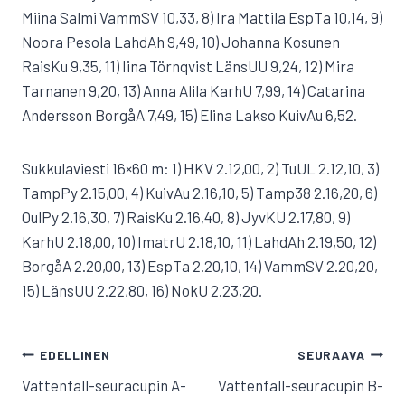
Miina Salmi VammSV 10,33, 8) Ira Mattila EspTa 10,14, 9)
Noora Pesola LahdAh 9,49, 10) Johanna Kosunen
RaisKu 9,35, 11) Iina Törnqvist LänsUU 9,24, 12) Mira
Tarnanen 9,20, 13) Anna Alila KarhU 7,99, 14) Catarina
Andersson BorgåA 7,49, 15) Elina Lakso KuivAu 6,52.
Sukkulaviesti 16×60 m: 1) HKV 2.12,00, 2) TuUL 2.12,10, 3)
TampPy 2.15,00, 4) KuivAu 2.16,10, 5) Tamp38 2.16,20, 6)
OulPy 2.16,30, 7) RaisKu 2.16,40, 8) JyvKU 2.17,80, 9)
KarhU 2.18,00, 10) ImatrU 2.18,10, 11) LahdAh 2.19,50, 12)
BorgåA 2.20,00, 13) EspTa 2.20,10, 14) VammSV 2.20,20,
15) LänsUU 2.22,80, 16) NokU 2.23,20.
ARTIKKELIEN
EDELLINEN
SEURAAVA
SELAUS
Vattenfall-seuracupin A-
Vattenfall-seuracupin B-