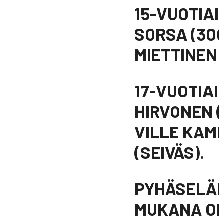
15-VUOTIA
SORSA (300
MIETTINEN
17-VUOTIA
HIRVONEN (
VILLE KAM
(SEIVÄS).
PYHÄSELÄN
MUKANA OL