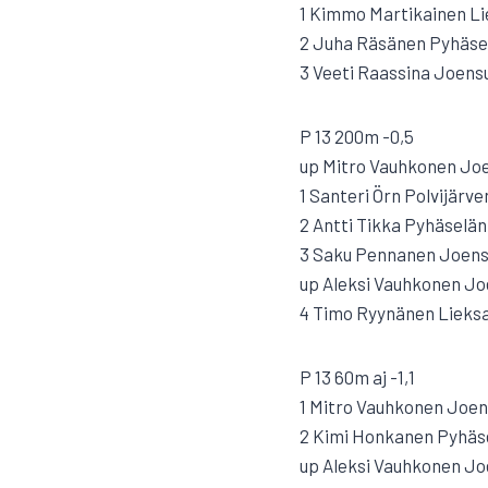
1 Kimmo Martikainen Lie
2 Juha Räsänen Pyhäselä
3 Veeti Raassina Joens
P 13 200m -0,5
up Mitro Vauhkonen Joe
1 Santeri Örn Polvijärven
2 Antti Tikka Pyhäselän 
3 Saku Pennanen Joens
up Aleksi Vauhkonen Jo
4 Timo Ryynänen Lieksan
P 13 60m aj -1,1
1 Mitro Vauhkonen Joen
2 Kimi Honkanen Pyhäsel
up Aleksi Vauhkonen Jo