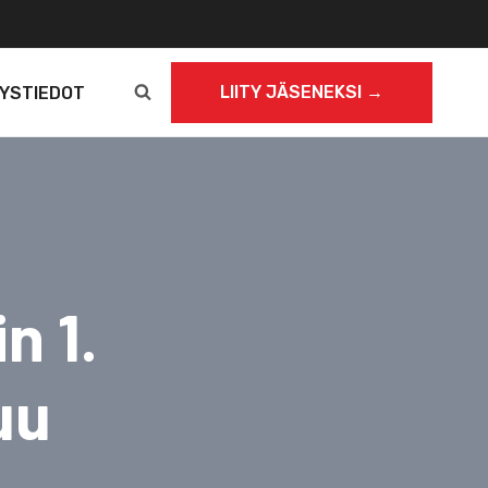
LIITY JÄSENEKSI →
YSTIEDOT
n 1.
uu