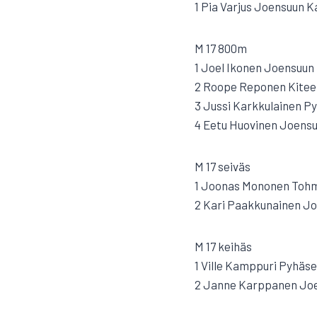
1 Pia Varjus Joensuun K
M 17 800m
1 Joel Ikonen Joensuun 
2 Roope Reponen Kiteen 
3 Jussi Karkkulainen Py
4 Eetu Huovinen Joensu
M 17 seiväs
1 Joonas Mononen Tohma
2 Kari Paakkunainen Jo
M 17 keihäs
1 Ville Kamppuri Pyhäsel
2 Janne Karppanen Joe