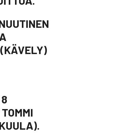
OITTOA.
 NUUTINEN
NA
 (KÄVELY)
 8
 TOMMI
KUULA).