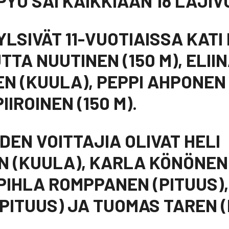
PYU SAI KAIKKIAAN 18 LAJIV
YLSIVÄT 11-VUOTIAISSA KATI
UTTA NUUTINEN (150 M), ELII
N (KUULA), PEPPI AHPONEN
IIROINEN (150 M).
DEN VOITTAJIA OLIVAT HELI
N (KUULA), KARLA KÖNÖNEN
 PIHLA ROMPPANEN (PITUUS),
PITUUS) JA TUOMAS TAREN (