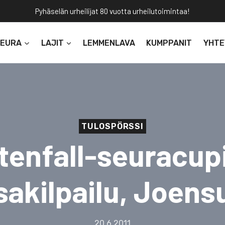
Pyhäselän urheilijat 80 vuotta urheilutoimintaa!
SEURA
LAJIT
LEMMENLAVA
KUMPPANIT
YHTE
TULOSPÖRSSI
tenfall-seuracupi
sakilpailu, Joens
20.6.2011