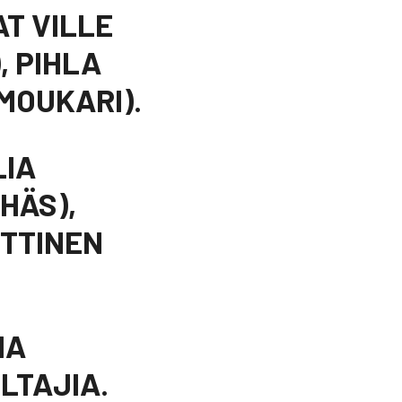
T VILLE
, PIHLA
(MOUKARI).
LIA
HÄS),
ETTINEN
IA
LTAJIA.