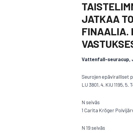
TAISTELIM
JATKAA TO
FINAALIA.
VASTUKSE
Vattenfall-seuracup, 
Seurojen epäviralliset p
LU 3801, 4. KiU 1195, 5.
N seiväs
1 Carita Kröger Polvijä
N 19 seiväs