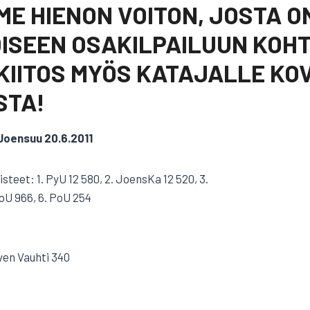
ME HIENON VOITON, JOSTA O
ISEEN OSAKILPAILUUN KOHTI
 KIITOS MYÖS KATAJALLE KO
STA!
Joensuu 20.6.2011
isteet: 1. PyU 12 580, 2. JoensKa 12 520, 3.
 ToU 966, 6. PoU 254
rven Vauhti 340