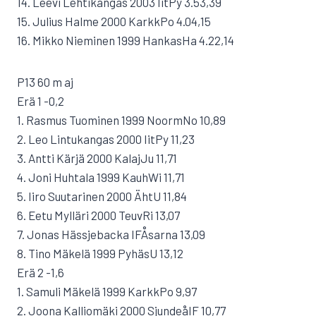
14. Leevi Lehtikangas 2003 IitPy 3.53,39
15. Julius Halme 2000 KarkkPo 4.04,15
16. Mikko Nieminen 1999 HankasHa 4.22,14
P13 60 m aj
Erä 1 -0,2
1. Rasmus Tuominen 1999 NoormNo 10,89
2. Leo Lintukangas 2000 IitPy 11,23
3. Antti Kärjä 2000 KalajJu 11,71
4. Joni Huhtala 1999 KauhWi 11,71
5. Iiro Suutarinen 2000 ÄhtU 11,84
6. Eetu Mylläri 2000 TeuvRi 13,07
7. Jonas Hässjebacka IFÅsarna 13,09
8. Tino Mäkelä 1999 PyhäsU 13,12
Erä 2 -1,6
1. Samuli Mäkelä 1999 KarkkPo 9,97
2. Joona Kalliomäki 2000 SjundeåIF 10,77