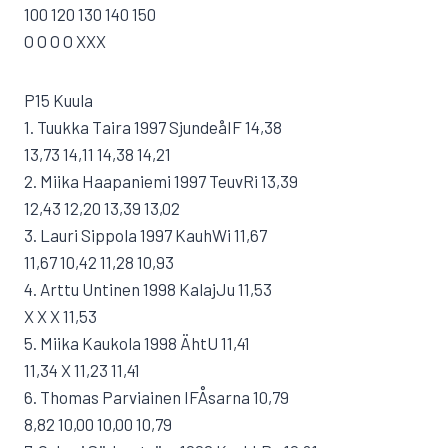
100 120 130 140 150
O O O O XXX
P15 Kuula
1. Tuukka Taira 1997 SjundeåIF 14,38
13,73 14,11 14,38 14,21
2. Miika Haapaniemi 1997 TeuvRi 13,39
12,43 12,20 13,39 13,02
3. Lauri Sippola 1997 KauhWi 11,67
11,67 10,42 11,28 10,93
4. Arttu Untinen 1998 KalajJu 11,53
X X X 11,53
5. Miika Kaukola 1998 ÄhtU 11,41
11,34 X 11,23 11,41
6. Thomas Parviainen IFÅsarna 10,79
8,82 10,00 10,00 10,79