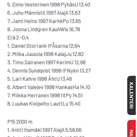
5. Elmo Vesterinen 1998 PyhäsU 13,40
6. Juho Männistö 1997 AlajA 13,63
7. Jami Heino 1997 KarkkPo 13,65
8. Joona Lindgren KauhWis 16,78
Erä 2 -0,4
1. Daniel Storrank IFÅsarna 12,64
2. Miika Juusola 1998 KalajJu 12,82
3. Timo Sairanen 1997 KerimU 12,98
4. Dennis Sundqvist 1998 IFNykn 13,27
5. Lari Kahre 1998 ÄhtU 13,48
KALENTERI
6. Albert Valejev 1998 HankasHa 14,10
7. Miikka Herranen 1998 IitPy 14,51
8. Luukas Kivipelto LauttLu 15,40
P15 2000 m
1. Antti Ihamäki 1997 AlajA 5.58,66