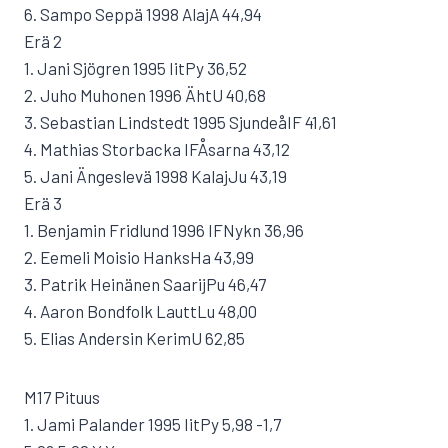
6. Sampo Seppä 1998 AlajA 44,94
Erä 2
1. Jani Sjögren 1995 IitPy 36,52
2. Juho Muhonen 1996 ÄhtU 40,68
3. Sebastian Lindstedt 1995 SjundeåIF 41,61
4. Mathias Storbacka IFÅsarna 43,12
5. Jani Ängeslevä 1998 KalajJu 43,19
Erä 3
1. Benjamin Fridlund 1996 IFNykn 36,96
2. Eemeli Moisio HanksHa 43,99
3. Patrik Heinänen SaarijPu 46,47
4. Aaron Bondfolk LauttLu 48,00
5. Elias Andersin KerimU 62,85
M17 Pituus
1. Jami Palander 1995 IitPy 5,98 -1,7