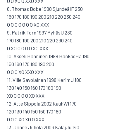
O O XO O XXO XXX
8. Thomas Bobe 1998 SjundeåIF 230
160 170 180 190 200 210 220 230 240
O O O O O O O XO XXX
9. Patrik Torn 1997 PyhäsU 230
170 180 190 200 210 220 230 240
O XO O O O O XO XXX
10. Akseli Hänninen 1999 HankasHa 190
150 160 170 180 190 200
O O O XO XXO XXX
11. Ville Savolainen 1998 KerimU 180
130 140 150 160 170 180 190
XO O O O O XO XXX
12. Atte Sippola 2002 KauhWi 170
120 130 140 150 160 170 180
O O O XO XO O XXX
13. Janne Juhola 2003 KalajJu 140