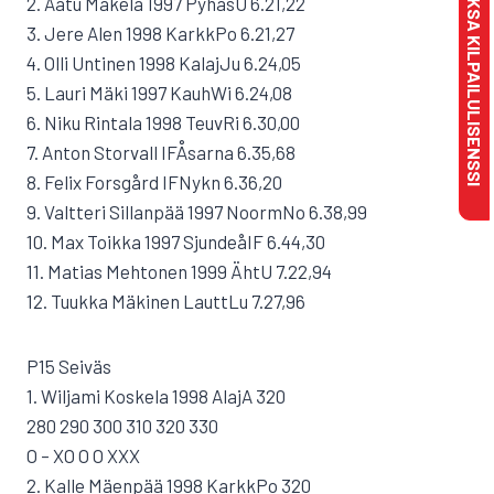
MAKSA KILPAILULISENSSI
2. Aatu Mäkelä 1997 PyhäsU 6.21,22
3. Jere Alen 1998 KarkkPo 6.21,27
4. Olli Untinen 1998 KalajJu 6.24,05
5. Lauri Mäki 1997 KauhWi 6.24,08
6. Niku Rintala 1998 TeuvRi 6.30,00
7. Anton Storvall IFÅsarna 6.35,68
8. Felix Forsgård IFNykn 6.36,20
9. Valtteri Sillanpää 1997 NoormNo 6.38,99
10. Max Toikka 1997 SjundeåIF 6.44,30
11. Matias Mehtonen 1999 ÄhtU 7.22,94
12. Tuukka Mäkinen LauttLu 7.27,96
P15 Seiväs
1. Wiljami Koskela 1998 AlajA 320
280 290 300 310 320 330
O – XO O O XXX
2. Kalle Mäenpää 1998 KarkkPo 320