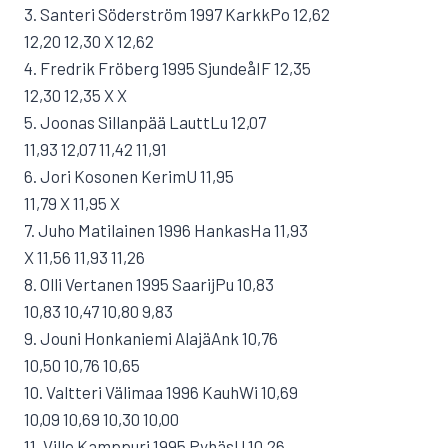
3. Santeri Söderström 1997 KarkkPo 12,62
12,20 12,30 X 12,62
4. Fredrik Fröberg 1995 SjundeåIF 12,35
12,30 12,35 X X
5. Joonas Sillanpää LauttLu 12,07
11,93 12,07 11,42 11,91
6. Jori Kosonen KerimU 11,95
11,79 X 11,95 X
7. Juho Matilainen 1996 HankasHa 11,93
X 11,56 11,93 11,26
8. Olli Vertanen 1995 SaarijPu 10,83
10,83 10,47 10,80 9,83
9. Jouni Honkaniemi AlajäAnk 10,76
10,50 10,76 10,65
10. Valtteri Välimaa 1996 KauhWi 10,69
10,09 10,69 10,30 10,00
11. Ville Kamppuri 1995 PyhäsU 10,26