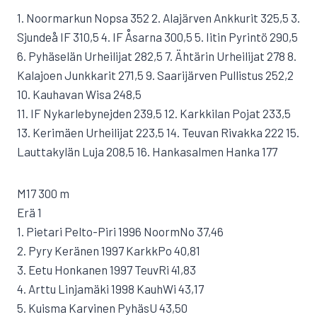
1. Noormarkun Nopsa 352 2. Alajärven Ankkurit 325,5 3.
Sjundeå IF 310,5 4. IF Åsarna 300,5 5. Iitin Pyrintö 290,5
6. Pyhäselän Urheilijat 282,5 7. Ähtärin Urheilijat 278 8.
Kalajoen Junkkarit 271,5 9. Saarijärven Pullistus 252,2
10. Kauhavan Wisa 248,5
11. IF Nykarlebynejden 239,5 12. Karkkilan Pojat 233,5
13. Kerimäen Urheilijat 223,5 14. Teuvan Rivakka 222 15.
Lauttakylän Luja 208,5 16. Hankasalmen Hanka 177
M17 300 m
Erä 1
1. Pietari Pelto-Piri 1996 NoormNo 37,46
2. Pyry Keränen 1997 KarkkPo 40,81
3. Eetu Honkanen 1997 TeuvRi 41,83
4. Arttu Linjamäki 1998 KauhWi 43,17
5. Kuisma Karvinen PyhäsU 43,50