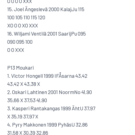
O O O O XXX
15. Joel Ängeslevä 2000 KalajJu 115
100 105 110 115 120
XO O O XO XXX
16. Wiljami Ventilä 2001 SaarijPu 095
090 095 100
O O XXX
P13 Moukari
1. Victor Hongell 1999 IFÅsarna 43,42
43,42 X 43,38 X
2. Oskari Lahtinen 2001 NoormNo 41,90
35,66 X 37,53 41,90
3. Kasperi Rantakangas 1999 ÄhtU 37,97
X 35,19 37,97 X
4. Pyry Makkonen 1999 PyhäsU 32,86
31,58 X 30,39 32,86