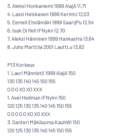
3. Aleksi Honkaniemi 1999 AlajA 11,71
4. Lassi Heiskanen 1999 KerimU 12,03
5. Eemeli Etelämäki 1999 SaarijPu 12,54
6. Isak Drifell IFNykn 12,70
7. Aleksi Hänninen 1999 HankasHa 13,64
8. Juho Marttila 2001 LauttLu 13,82
P13 Korkeus
1. Lauri Männistö 1999 AlajA 150
130 135 140 145 150 155
O O O XO XO XXX
1. Axel Hedman IFNykn 150
120 125 130 135 140 145 150 155
O O O O O XO XO XXX
3. Santeri Mäkiluoma KauhWi 150
120 125 130 135 140 145 150 155