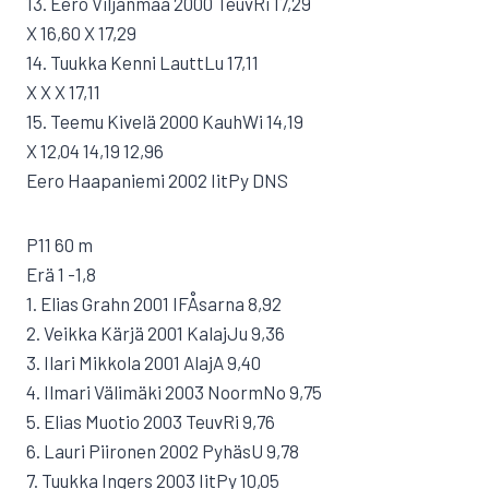
13. Eero Viljanmaa 2000 TeuvRi 17,29
X 16,60 X 17,29
14. Tuukka Kenni LauttLu 17,11
X X X 17,11
15. Teemu Kivelä 2000 KauhWi 14,19
X 12,04 14,19 12,96
Eero Haapaniemi 2002 IitPy DNS
P11 60 m
Erä 1 -1,8
1. Elias Grahn 2001 IFÅsarna 8,92
2. Veikka Kärjä 2001 KalajJu 9,36
3. Ilari Mikkola 2001 AlajA 9,40
4. Ilmari Välimäki 2003 NoormNo 9,75
5. Elias Muotio 2003 TeuvRi 9,76
6. Lauri Piironen 2002 PyhäsU 9,78
7. Tuukka Ingers 2003 IitPy 10,05