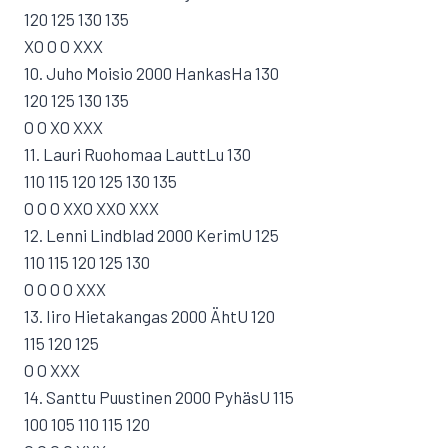
120 125 130 135
XO O O XXX
10. Juho Moisio 2000 HankasHa 130
120 125 130 135
O O XO XXX
11. Lauri Ruohomaa LauttLu 130
110 115 120 125 130 135
O O O XXO XXO XXX
12. Lenni Lindblad 2000 KerimU 125
110 115 120 125 130
O O O O XXX
13. Iiro Hietakangas 2000 ÄhtU 120
115 120 125
O O XXX
14. Santtu Puustinen 2000 PyhäsU 115
100 105 110 115 120