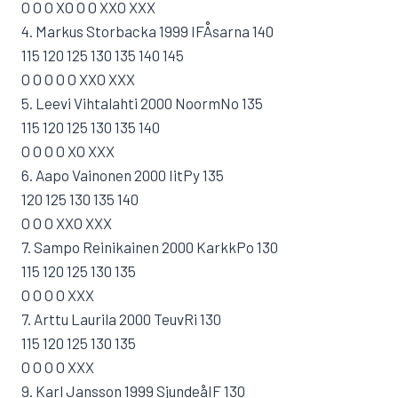
O O O XO O O XXO XXX
4. Markus Storbacka 1999 IFÅsarna 140
115 120 125 130 135 140 145
O O O O O XXO XXX
5. Leevi Vihtalahti 2000 NoormNo 135
115 120 125 130 135 140
O O O O XO XXX
6. Aapo Vainonen 2000 IitPy 135
120 125 130 135 140
O O O XXO XXX
7. Sampo Reinikainen 2000 KarkkPo 130
115 120 125 130 135
O O O O XXX
7. Arttu Laurila 2000 TeuvRi 130
115 120 125 130 135
O O O O XXX
9. Karl Jansson 1999 SjundeåIF 130