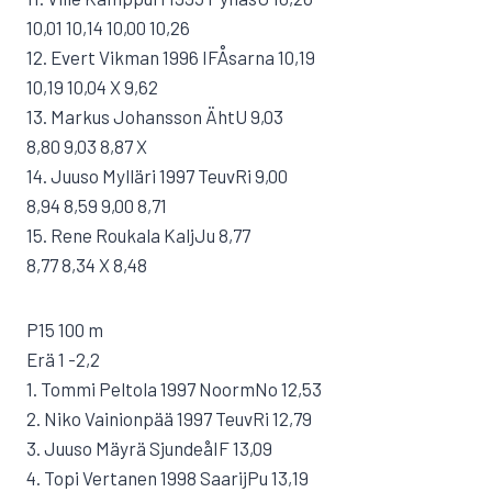
10,01 10,14 10,00 10,26
12. Evert Vikman 1996 IFÅsarna 10,19
10,19 10,04 X 9,62
13. Markus Johansson ÄhtU 9,03
8,80 9,03 8,87 X
14. Juuso Mylläri 1997 TeuvRi 9,00
8,94 8,59 9,00 8,71
15. Rene Roukala KaljJu 8,77
8,77 8,34 X 8,48
P15 100 m
Erä 1 -2,2
1. Tommi Peltola 1997 NoormNo 12,53
2. Niko Vainionpää 1997 TeuvRi 12,79
3. Juuso Mäyrä SjundeåIF 13,09
4. Topi Vertanen 1998 SaarijPu 13,19