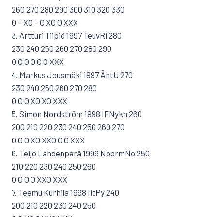
260 270 280 290 300 310 320 330
O – XO – O XO O XXX
3. Artturi Tiipiö 1997 TeuvRi 280
230 240 250 260 270 280 290
O O O O O O XXX
4. Markus Jousmäki 1997 ÄhtU 270
230 240 250 260 270 280
O O O XO XO XXX
5. Simon Nordström 1998 IFNykn 260
200 210 220 230 240 250 260 270
O O O XO XXO O O XXX
6. Teijo Lahdenperä 1999 NoormNo 250
210 220 230 240 250 260
O O O O XXO XXX
7. Teemu Kurhila 1998 IitPy 240
200 210 220 230 240 250