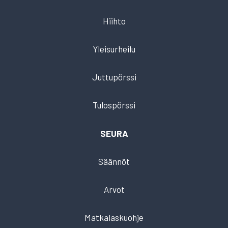
Hiihto
Yleisurheilu
Juttupörssi
Tulospörssi
SEURA
Säännöt
Arvot
Matkalaskuohje