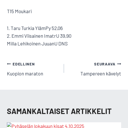
T15 Moukari
1. Taru Turkia YlämPy 52,06
2. Emmi Viisainen ImatrU 39,90
Milla Lehikoinen JuuanU DNS
ARTIKKELIEN
EDELLINEN
SEURAAVA
SELAUS
Kuopion maraton
Tampereen kävelyt
SAMANKALTAISET ARTIKKELIT