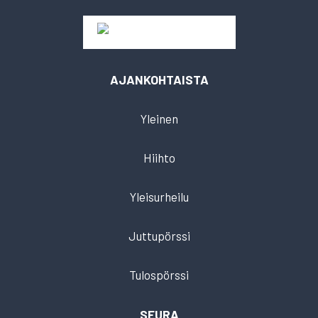
AJANKOHTAISTA
Yleinen
Hiihto
Yleisurheilu
Juttupörssi
Tulospörssi
SEURA