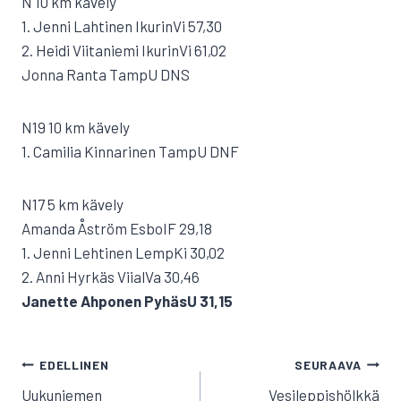
N 10 km kävely
1. Jenni Lahtinen IkurinVi 57,30
2. Heidi Viitaniemi IkurinVi 61,02
Jonna Ranta TampU DNS
N19 10 km kävely
1. Camilia Kinnarinen TampU DNF
N17 5 km kävely
Amanda Åström EsboIF 29,18
1. Jenni Lehtinen LempKi 30,02
2. Anni Hyrkäs ViialVa 30,46
Janette Ahponen PyhäsU 31,15
ARTIKKELIEN
EDELLINEN
SEURAAVA
SELAUS
Uukuniemen
Vesileppishölkkä