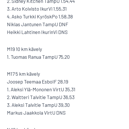
2. Sidney Kitchen TampU 1.54,44
3. Arto Koivisto IkurVi 1.55,31
4. Asko Turkki KyröskPo 1.58,38
Niklas Jantunen TampU DNF
Heikki Lahtinen IkurinVi DNS
M19 10 km kävely
1. Tuomas Ranua TampU 75,20
M17 5 km kävely
Joosep Teemaa EsboIF 28,19
1. Aleksi Ylä-Mononen VirtU 35,31
2. Waltteri Talvitie TampU 36,53
3. Aleksi Talvitie TampU 39,30
Markus Jaakkola VirtU DNS