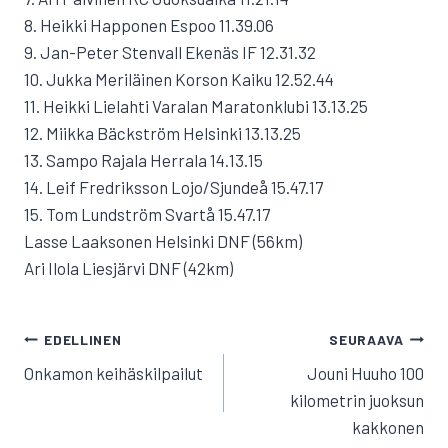
8. Heikki Happonen Espoo 11.39.06
9. Jan-Peter Stenvall Ekenäs IF 12.31.32
10. Jukka Meriläinen Korson Kaiku 12.52.44
11. Heikki Lielahti Varalan Maratonklubi 13.13.25
12. Miikka Bäckström Helsinki 13.13.25
13. Sampo Rajala Herrala 14.13.15
14. Leif Fredriksson Lojo/Sjundeå 15.47.17
15. Tom Lundström Svartå 15.47.17
Lasse Laaksonen Helsinki DNF (56km)
Ari Ilola Liesjärvi DNF (42km)
ARTIKKELIEN
EDELLINEN
SEURAAVA
SELAUS
Onkamon keihäskilpailut
Jouni Huuho 100
kilometrin juoksun
kakkonen