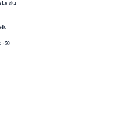
 Leisku
eilu
t -38