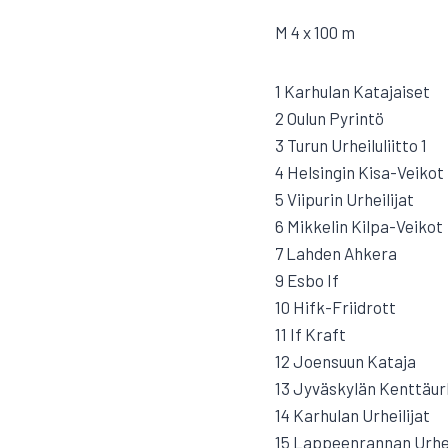
M 4 x 100 m
1 Karhulan Katajaiset
2 Oulun Pyrintö
3 Turun Urheiluliitto 1
4 Helsingin Kisa-Veikot
5 Viipurin Urheilijat
6 Mikkelin Kilpa-Veikot
7 Lahden Ahkera
9 Esbo If
10 Hifk-Friidrott
11 If Kraft
12 Joensuun Kataja
13 Jyväskylän Kenttäurh
14 Karhulan Urheilijat
15 Lappeenrannan Urhe