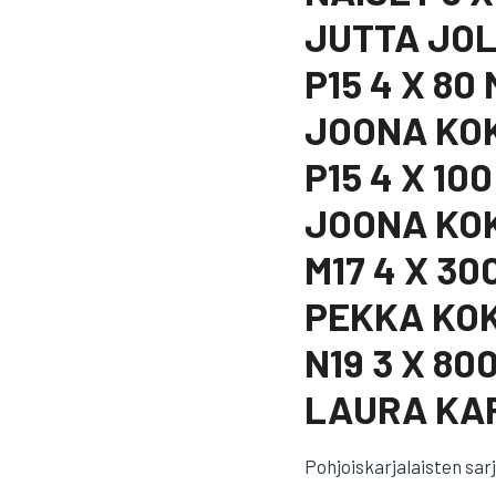
JUTTA JOL
P15 4 X 80
JOONA KO
P15 4 X 10
JOONA KO
M17 4 X 30
PEKKA KO
N19 3 X 80
LAURA KA
Pohjoiskarjalaisten sar