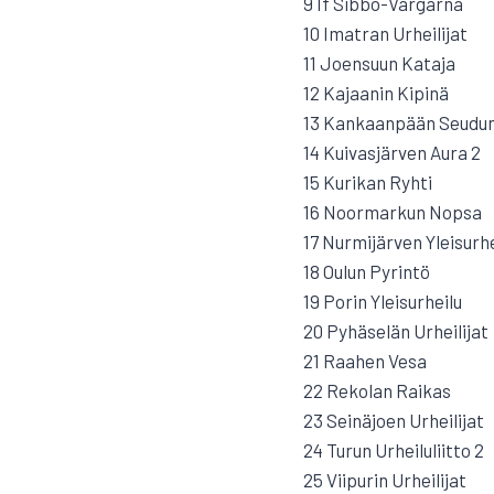
9 If Sibbo-Vargarna
10 Imatran Urheilijat
11 Joensuun Kataja
12 Kajaanin Kipinä
13 Kankaanpään Seudun
14 Kuivasjärven Aura 2
15 Kurikan Ryhti
16 Noormarkun Nopsa
17 Nurmijärven Yleisurhe
18 Oulun Pyrintö
19 Porin Yleisurheilu
20 Pyhäselän Urheilijat
21 Raahen Vesa
22 Rekolan Raikas
23 Seinäjoen Urheilijat
24 Turun Urheiluliitto 2
25 Viipurin Urheilijat