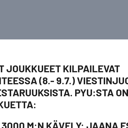
 JOUKKUEET KILPAILEVAT
TEESSA (8.- 9.7.) VIESTINJ
STARUUKSISTA. PYU:STA O
KKUETTA:
X 3000 M:N KÄVELY: JAANA 