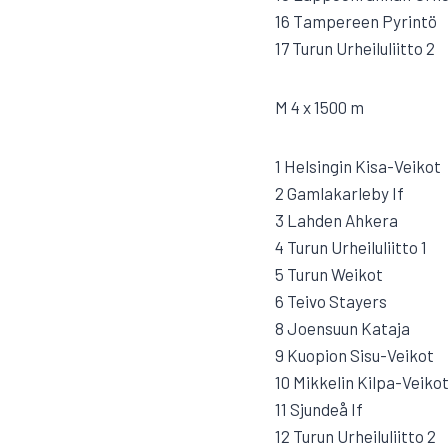
16 Tampereen Pyrintö
17 Turun Urheiluliitto 2
M 4 x 1500 m
1 Helsingin Kisa-Veikot
2 Gamlakarleby If
3 Lahden Ahkera
4 Turun Urheiluliitto 1
5 Turun Weikot
6 Teivo Stayers
8 Joensuun Kataja
9 Kuopion Sisu-Veikot
10 Mikkelin Kilpa-Veiko
11 Sjundeå If
12 Turun Urheiluliitto 2