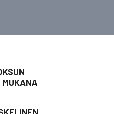
UOKSUN
N MUKANA
ESKELINEN,