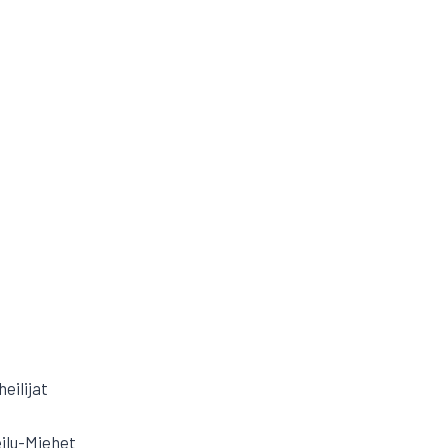
eilijat
ilu-Miehet