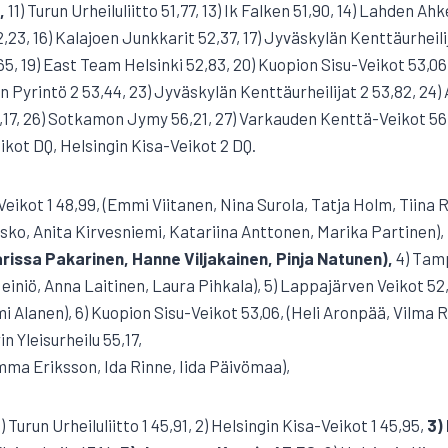
,
11) Turun Urheiluliitto 51,77, 13) Ik Falken 51,90, 14) Lahden Ahk
3, 16) Kalajoen Junkkarit 52,37, 17) Jyväskylän Kenttäurheilija
5, 19) East Team Helsinki 52,83, 20) Kuopion Sisu-Veikot 53,0
lun Pyrintö 2 53,44, 23) Jyväskylän Kenttäurheilijat 2 53,82, 24)
55,17, 26) Sotkamon Jymy 56,21, 27) Varkauden Kenttä-Veikot 56
ikot DQ, Helsingin Kisa-Veikot 2 DQ.
-Veikot 1 48,99, (Emmi Viitanen, Nina Surola, Tatja Holm, Tiina 
Kaisko, Anita Kirvesniemi, Katariina Anttonen, Marika Partinen),
arissa Pakarinen, Hanne Viljakainen, Pinja Natunen),
4) Tamp
einiö, Anna Laitinen, Laura Pihkala), 5) Lappajärven Veikot 52,6
i Alanen), 6) Kuopion Sisu-Veikot 53,06, (Heli Aronpää, Vilma 
in Yleisurheilu 55,17,
ma Eriksson, Ida Rinne, Iida Päivömaa),
) Turun Urheiluliitto 1 45,91, 2) Helsingin Kisa-Veikot 1 45,95,
3)