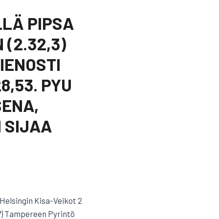
LLÄ PIPSA
 (2.32,3)
HIENOSTI
8,53. PYU
SENA,
 SIJAA
) Helsingin Kisa-Veikot 2
 7) Tampereen Pyrintö