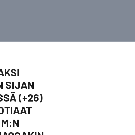
AKSI
N SIJAN
SÄ (+26)
OTIAAT
 M:N