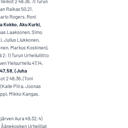
Veikot 2 48,36, 7) Turun
lan Raikas 50,21,
Carlo Rogers, Roni
a Kokko, Aku Kurki,
oonas Laaksonen, Simo
i, Julius Liukkonen,
onen, Markus Koskinen),
2: 1) Turun Urheiluliitto
en Yleisurheilu 47,14,
47,58, (Juha
ot 2 48,36, (Toni
(Kalle Piira, Joonas
ouppi, Mikko Kangas,
sjärven Aura 49,32, 4)
7) Äänekosken Urheilijat