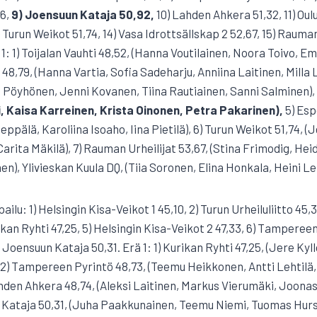
26,
9) Joensuun Kataja 50,92,
10) Lahden Ahkera 51,32, 11) Oulu
 Turun Weikot 51,74, 14) Vasa Idrottsällskap 2 52,67, 15) Rauman
1: 1) Toijalan Vauhti 48,52, (Hanna Voutilainen, Noora Toivo, Em
 48,79, (Hanna Vartia, Sofia Sadeharju, Anniina Laitinen, Milla 
in Pöyhönen, Jenni Kovanen, Tiina Rautiainen, Sanni Salminen),
, Kaisa Karreinen, Krista Oinonen, Petra Pakarinen),
5) Esp
ppälä, Karoliina Isoaho, Iina Pietilä), 6) Turun Weikot 51,74, (
arita Mäkilä), 7) Rauman Urheilijat 53,67, (Stina Frimodig, Heid
n), Ylivieskan Kuula DQ, (Tiia Soronen, Elina Honkala, Heini L
ailu: 1) Helsingin Kisa-Veikot 1 45,10, 2) Turun Urheiluliitto 45,
rikan Ryhti 47,25, 5) Helsingin Kisa-Veikot 2 47,33, 6) Tampereen
Joensuun Kataja 50,31. Erä 1: 1) Kurikan Ryhti 47,25, (Jere Kyllö
, 2) Tampereen Pyrintö 48,73, (Teemu Heikkonen, Antti Lehtilä
hden Ahkera 48,74, (Aleksi Laitinen, Markus Vierumäki, Joona
n Kataja 50,31, (Juha Paakkunainen, Teemu Niemi, Tuomas Hurs