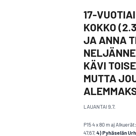
17-VUOTIA
KOKKO (2.3
JA ANNA TI
NELJÄNNEK
KÄVI TOIS
MUTTA JOU
ALEMMAKS
LAUANTAI 9.7.
P15 4 x 80 m aj Alkuerät:
47,67,
4) Pyhäselän Urhe