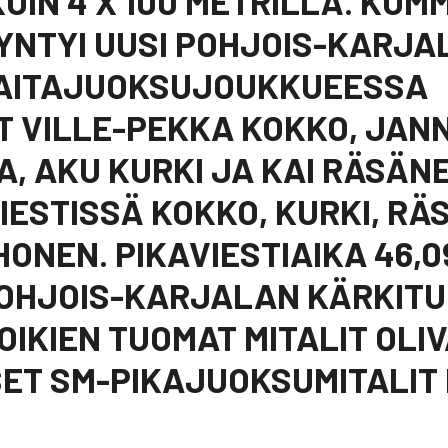
KUIN 4 X 100 METRILLÄ. KU
YNTYI UUSI POHJOIS-KARJAL
 AITAJUOKSUJOUKKUEESSA
ÄT VILLE-PEKKA KOKKO, JAN
, AKU KURKI JA KAI RÄSÄN
IESTISSÄ KOKKO, KURKI, RÄ
HONEN. PIKAVIESTIAIKA 46,
POHJOIS-KARJALAN KÄRKITU
OIKIEN TUOMAT MITALIT OLIV
ET SM-PIKAJUOKSUMITALIT