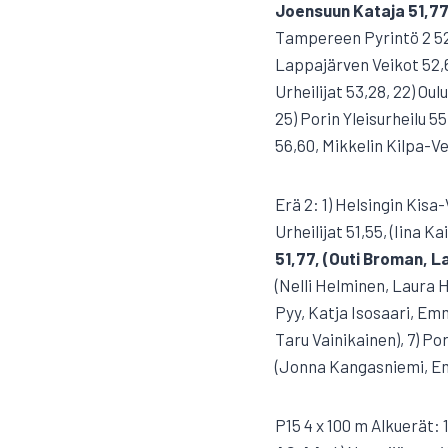
Joensuun Kataja 51,77
Tampereen Pyrintö 2 52,2
Lappajärven Veikot 52,6
Urheilijat 53,28, 22) Ou
25) Porin Yleisurheilu 
56,60, Mikkelin Kilpa-Ve
Erä 2: 1) Helsingin Kisa
Urheilijat 51,55, (Iina 
51,77, (Outi Broman, L
(Nelli Helminen, Laura H
Pyy, Katja Isosaari, Emm
Taru Vainikainen), 7) Por
(Jonna Kangasniemi, Em
P15 4 x 100 m Alkuerät: 1