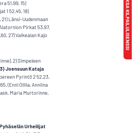
MAKSA KILPAILULISENSSI
era 51,99, 15)
t 1 52,45, 18)
6, 21) Länsi-Uudenmaan
 Alatornion Pirkat 53,97,
,60, 27) Valkealan Kajo
Rinne), 2) Simpeleen
3) Joensuun Kataja
ereen Pyrintö 2 52,23,
5, (Enni Ollila, Anniina
Rask, Maria Murtorinne,
 Pyhäselän Urheilijat