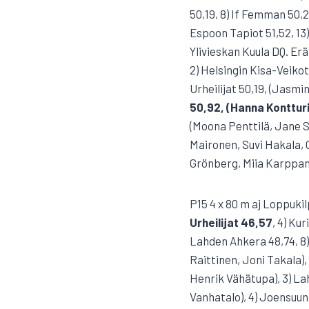
50,19, 8) If Femman 50,
Espoon Tapiot 51,52, 13)
Ylivieskan Kuula DQ. Erä 
2) Helsingin Kisa-Veikot
Urheilijat 50,19, (Jasm
50,92, (Hanna Kontturi
(Moona Penttilä, Jane Se
Maironen, Suvi Hakala, C
Grönberg, Miia Karppane
P15 4 x 80 m aj Loppukilp
Urheilijat 46,57
, 4) Ku
Lahden Ahkera 48,74, 8) 
Raittinen, Joni Takala)
Henrik Vähätupa), 3) La
Vanhatalo), 4) Joensuu