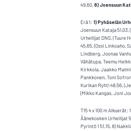
49,60,
8) Joensuun Kat
Erä 1:
1) Pyhäselän Urh
Joensuun Kataja 51,03,
Urheilijat DNS, (Tuure H
45,65, (Ossi Linkoaho, 
Lindberg, Joonas Vanhat
Vähätupa, Teemu Heikkone
Kirkkola, Jaakko Malmiv
Pankkonen, Toni Sofronju
Kurikan Ryhti 48,56, (Jer
(Mikko Kangas, Joni Joup
T15 4 x 100 m Alkuerät: 
Äänekosken Urheilijat 50,
Pyrintö 1 51,15, 8) Nakki