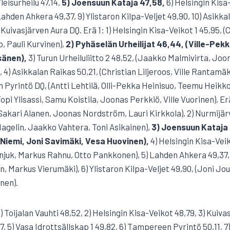
leisurheilu 47,14,
5) Joensuun Kataja 47,58,
6) Helsingin Kisa-
 Lahden Ahkera 49,37, 9) Ylistaron Kilpa-Veljet 49,90, 10) Asikka
ivasjärven Aura DQ. Erä 1: 1) Helsingin Kisa-Veikot 1 45,95, (
o, Pauli Kurvinen),
2) Pyhäselän Urheilijat 46,44, (Ville-Pekk
sänen),
3) Turun Urheiluliitto 2 48,52, (Jaakko Malmivirta, J
 4) Asikkalan Raikas 50,21, (Christian Liljeroos, Ville Rantamäk
 Pyrintö DQ, (Antti Lehtilä, Olli-Pekka Heinisuo, Teemu Heikk
pi Ylisassi, Samu Koistila, Joonas Perkkiö, Ville Vuorinen), Erä 
, Sakari Alanen, Joonas Nordström, Lauri Kirkkola), 2) Nurmijärv
agelin, Jaakko Vahtera, Toni Asikainen),
3) Joensuun Kataja 
iemi, Joni Savimäki, Vesa Huovinen),
4) Helsingin Kisa-Veik
njuk, Markus Rahnu, Otto Pankkonen), 5) Lahden Ahkera 49,37, 
n, Markus Vierumäki), 6) Ylistaron Kilpa-Veljet 49,90, (Joni J
inen).
) Toijalan Vauhti 48,52, 2) Helsingin Kisa-Veikot 48,79, 3) Kuiva
, 5) Vasa Idrottsällskap 1 49,82, 6) Tampereen Pyrintö 50,11, 