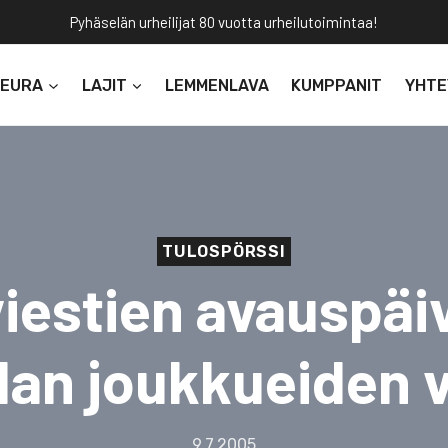
Pyhäselän urheilijat 80 vuotta urheilutoimintaa!
SEURA
LAJIT
LEMMENLAVA
KUMPPANIT
YHTE
TULOSPÖRSSI
iestien avauspäiv
lan joukkueiden v
9.7.2005