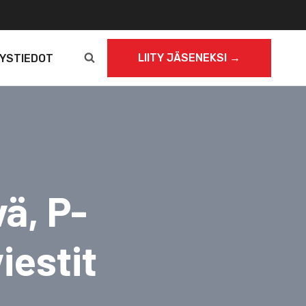
LIITY JÄSENEKSI →
YSTIEDOT
ä, P-
iestit