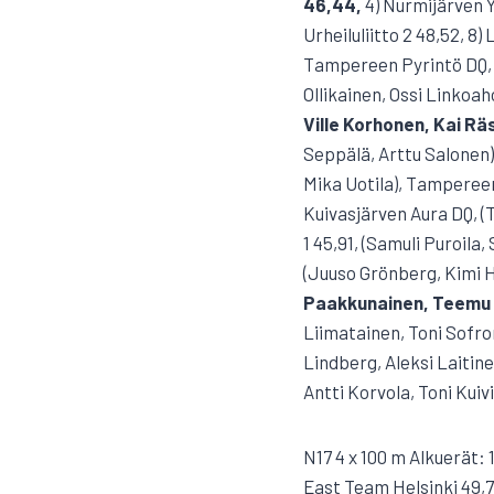
46,44,
4) Nurmijärven Y
Urheiluliitto 2 48,52, 8)
Tampereen Pyrintö DQ, Ku
Ollikainen, Ossi Linkoah
Ville Korhonen, Kai Rä
Seppälä, Arttu Salonen),
Mika Uotila), Tampereen
Kuivasjärven Aura DQ, (To
1 45,91, (Samuli Puroila
(Juuso Grönberg, Kimi H
Paakkunainen, Teemu N
Liimatainen, Toni Sofro
Lindberg, Aleksi Laitine
Antti Korvola, Toni Kuiv
N17 4 x 100 m Alkuerät: 1
East Team Helsinki 49,77