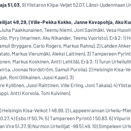
aja 51,03,
9) Ylistaron Kilpa-Veljet 52,07, Länsi-Uudenmaan Ur
eilijat 48,29, (Ville-Pekka Kokko, Janne Kovapohja, Aku Ku
 (Juha Paakkunainen, Teemu Niemi, Joni Savimäki, Vesa Huov
ollo, Pyry Ilmarinen, Aku Nikander, Teemu Vuoristo), Erä 2: 1) H
Samuli Bryggare, Carlo Rogers, Markus Rahnu), 2) Lahden Ahker
alo, Markus Vierumäki, Aleksi Laitinen), 3) Tampereen Pyrint
n, Markus Koskinen, Antti Lehtilä), Erä 3: 1) Turun Urheiluliit
irta, Joonas Nordström, Samuli Puroila), 2) Helsingin Kisa-Veik
k, Roni Ollikainen, Jussi Kaavi), 3)
e Kyllönen, Jussi Raittinen, Ville Erling, Joni Takala), 4) Ylista
pi, Antti Korvola, Toni Kuivinen).
1) Helsingin Kisa-Veikot 1 48,99, 2) Lappeenrannan Urheilu-Mieh
27, 4) Esbo If 50,74, 5) Tampereen Pyrintö 1 50,83, 6) Viipurin U
lan Vire 51,37, 9) Nurmon Urheilijat -99 51,49, 10) Simpeleen Urhe