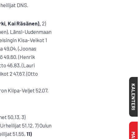
heilijat DNS.
rki, Kai Räsänen),
2)
inen), Länsi-Uudenmaan
elsingin Kisa-Veikot 1
a 49,04, (Joonas
ö 49,60, (Henrik
to 46,83, (Lauri
ot 2 47,67, (Otto
KALENTERI
ron Kilpa-Veljet 52,07,
et 50,13, 3)
rheilijat 51,12, 7) Oulun
ilijat 51,55,
11)