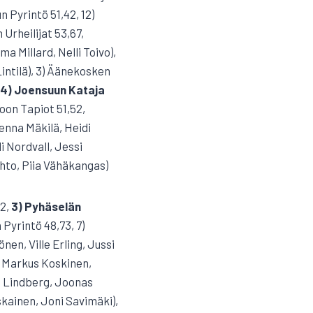
n Pyrintö 51,42, 12)
 Urheilijat 53,67,
ma Millard, Nelli Toivo),
Lintilä), 3) Äänekosken
4) Joensuun Kataja
oon Tapiot 51,52,
Jenna Mäkilä, Heidi
i Nordvall, Jessi
ehto, Piia Vähäkangas)
32,
3) Pyhäselän
 Pyrintö 48,73, 7)
nen, Ville Erling, Jussi
, Markus Koskinen,
s Lindberg, Joonas
kainen, Joni Savimäki),