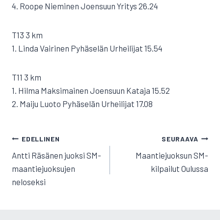
4. Roope Nieminen Joensuun Yritys 26.24
T13 3 km
1. Linda Vairinen Pyhäselän Urheilijat 15.54
T11 3 km
1. Hilma Maksimainen Joensuun Kataja 15.52
2. Maiju Luoto Pyhäselän Urheilijat 17.08
ARTIKKELIEN
EDELLINEN
SEURAAVA
SELAUS
Antti Räsänen juoksi SM-
Maantiejuoksun SM-
maantiejuoksujen
kilpailut Oulussa
neloseksi