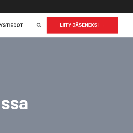
LIITY JÄSENEKSI →
YSTIEDOT
ussa