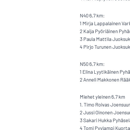
N40 6,7 km:
1 Mirja Lappalainen Var
2 Kaija Pyöriäinen Pyhäs
3 Paula Mattila Juoksuk
4 Pirjo Turunen Juoksuk
N50 6,7 km:
1 Elina Lyytikäinen Pyhä
2 Anneli Makkonen Rääk
Miehet yleinen 6,7 km
1. Timo Roivas Joensuun
2 Jussi Oinonen Joensu
3 Sakari Hukka Pyhäselä
4 Tomi Pyylampi Kuorta