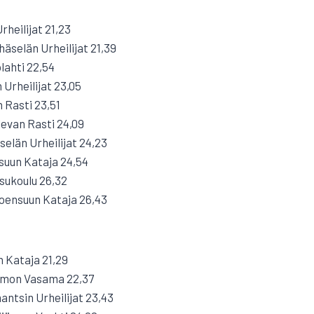
rheilijat 21,23
äselän Urheilijat 21,39
lahti 22,54
Urheilijat 23,05
 Rasti 23,51
levan Rasti 24,09
elän Urheilijat 24,23
suun Kataja 24,54
sukoulu 26,32
oensuun Kataja 26,43
n Kataja 21,29
timon Vasama 22,37
antsin Urheilijat 23,43