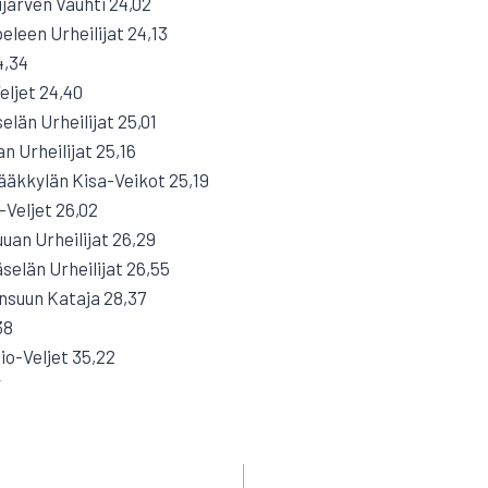
järven Vauhti 24,02
eleen Urheilijat 24,13
4,34
eljet 24,40
län Urheilijat 25,01
n Urheilijat 25,16
ääkkylän Kisa-Veikot 25,19
-Veljet 26,02
uan Urheilijat 26,29
elän Urheilijat 26,55
nsuun Kataja 28,37
38
io-Veljet 35,22
F
EN