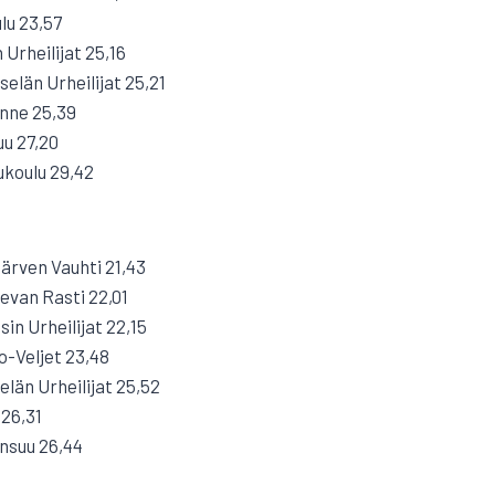
lu 23,57
Urheilijat 25,16
selän Urheilijat 25,21
nne 25,39
uu 27,20
ukoulu 29,42
järven Vauhti 21,43
van Rasti 22,01
in Urheilijat 22,15
o-Veljet 23,48
län Urheilijat 25,52
 26,31
nsuu 26,44