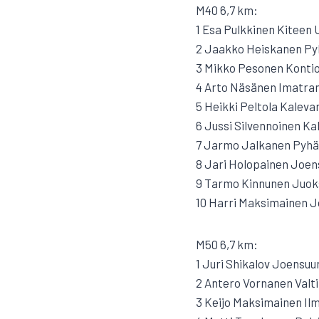
M40 6,7 km:
1 Esa Pulkkinen Kiteen U
2 Jaakko Heiskanen Pyh
3 Mikko Pesonen Kontio
4 Arto Näsänen Imatran 
5 Heikki Peltola Kalevan
6 Jussi Silvennoinen Ka
7 Jarmo Jalkanen Pyhäs
8 Jari Holopainen Joen
9 Tarmo Kinnunen Juok
10 Harri Maksimainen J
M50 6,7 km:
1 Juri Shikalov Joensuu
2 Antero Vornanen Val
3 Keijo Maksimainen Ilm