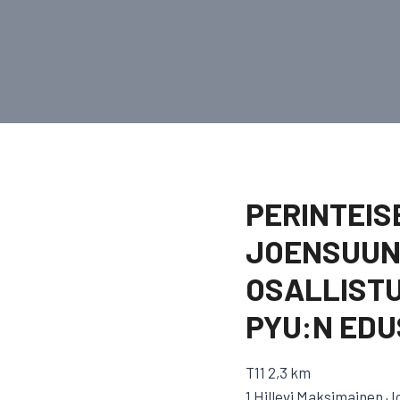
PERINTEIS
JOENSUUN
OSALLISTU
PYU:N EDUS
T11 2,3 km
1 Hillevi Maksimainen J