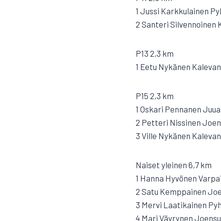
1 Jussi Karkkulainen Py
2 Santeri Silvennoinen 
P13 2,3 km
1 Eetu Nykänen Kalevan
P15 2,3 km
1 Oskari Pennanen Juua
2 Petteri Nissinen Joen
3 Ville Nykänen Kalevan
Naiset yleinen 6,7 km
1 Hanna Hyvönen Varpai
2 Satu Kemppainen Joe
3 Mervi Laatikainen Pyh
4 Mari Väyrynen Joens