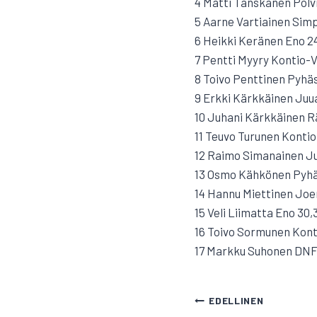
4 Matti Tanskanen Polvi
5 Aarne Vartiainen Simp
6 Heikki Keränen Eno 2
7 Pentti Myyry Kontio-V
8 Toivo Penttinen Pyhäse
9 Erkki Kärkkäinen Juua
10 Juhani Kärkkäinen R
11 Teuvo Turunen Kontio
12 Raimo Simanainen Ju
13 Osmo Kähkönen Pyhäs
14 Hannu Miettinen Joe
15 Veli Liimatta Eno 30,
16 Toivo Sormunen Kont
17 Markku Suhonen DN
ARTIKKELI
EDELLINEN