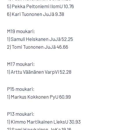
5) Pekka Peltoniemi IlomU 10.76
6) Kari Tuononen JuJä 9.38
M19 moukari:
1) Samuli Heiskanen JuJä 52.25
2) Tomi Tuononen JuJä 46.66
M17 moukari:
1) Arttu Väänänen VarpVi 52.28
P15 moukari:
1) Markus Kokkonen PyU 60.99
P13 moukari:
1) Kimmo Martikainen LieksU 30.93
2) Sami Havukainen JoKa 19.16