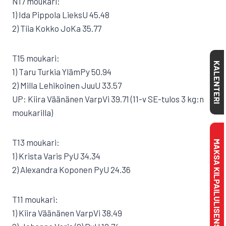
N17 moukari:
1) Ida Pippola LieksU 45.48
2) Tiia Kokko JoKa 35.77
T15 moukari:
KALENTERI
1) Taru Turkia YlämPy 50.94
2) Milla Lehikoinen JuuU 33.57
UP: Kiira Väänänen VarpVi 39.71 (11-v SE-tulos 3 kg:n
moukarilla)
T13 moukari:
MAKSA KILPAILULISENSSI
1) Krista Varis PyU 34.34
2) Alexandra Koponen PyU 24.36
T11 moukari:
1) Kiira Väänänen VarpVi 38.49