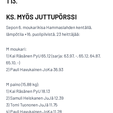
T13.
KS. MYÖS JUTTUPÖRSSI
Sepon 6. moukarikisa Hammaslahden kentällä,
lämpötila +16, puolipilvistä, 23 heittäjää:
M moukari:
1) Kai Räsänen PyU 65.12 (sarja: 63.97, -, 65.12, 64.87,
65.10, -)
2) Pauli Havukainen JoKa 36.93
M paino (15,88 kg):
1) Kai Räsänen PyU 18.13
2) Samuli Heiskanen JuJä 12.39
3) Tomi Tuononen JuJä 11.75
4) Pauli Havukainen JoKa 11.28