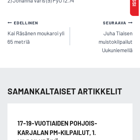
2) Johanna Varis (9) PyU 12.74
ARTIKKELIEN
EDELLINEN
SEURAAVA
SELAUS
Kai Räsänen moukaroi yli
Juha Tiaisen
65 metriä
muistokilpailut
Uukuniemellä
SAMANKALTAISET ARTIKKELIT
17-19-VUOTIAIDEN POHJOIS-
KARJALAN PM-KILPAILUT, 1.