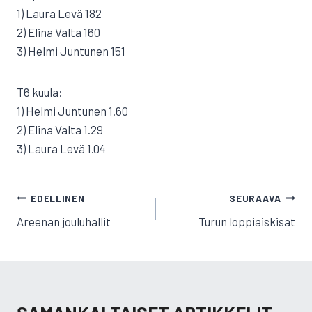
1) Laura Levä 182
2) Elina Valta 160
3) Helmi Juntunen 151
T6 kuula:
1) Helmi Juntunen 1.60
2) Elina Valta 1.29
3) Laura Levä 1.04
ARTIKKELIEN
EDELLINEN
SEURAAVA
SELAUS
Areenan jouluhallit
Turun loppiaiskisat