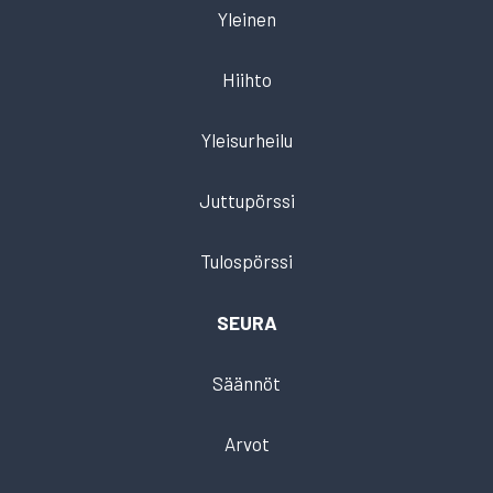
Yleinen
Hiihto
Yleisurheilu
Juttupörssi
Tulospörssi
SEURA
Säännöt
Arvot