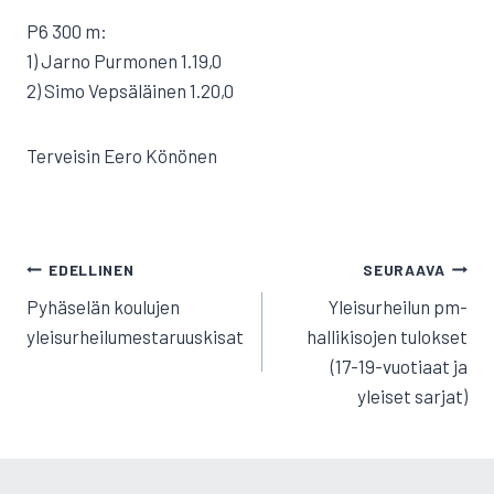
P6 300 m:
1) Jarno Purmonen 1.19,0
2) Simo Vepsäläinen 1.20,0
Terveisin Eero Könönen
ARTIKKELIEN
EDELLINEN
SEURAAVA
SELAUS
Pyhäselän koulujen
Yleisurheilun pm-
yleisurheilumestaruuskisat
hallikisojen tulokset
(17-19-vuotiaat ja
yleiset sarjat)