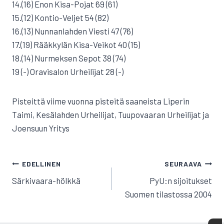
14.(16) Enon Kisa-Pojat 69 (61)
15.(12) Kontio-Veljet 54 (82)
16.(13) Nunnanlahden Viesti 47 (76)
17.(19) Rääkkylän Kisa-Veikot 40 (15)
18.(14) Nurmeksen Sepot 38 (74)
19 (-) Oravisalon Urheilijat 28 (-)
Pisteittä viime vuonna pisteitä saaneista Liperin
Taimi, Kesälahden Urheilijat, Tuupovaaran Urheilijat ja
Joensuun Yritys
ARTIKKELIEN
EDELLINEN
SEURAAVA
SELAUS
Särkivaara-hölkkä
PyU:n sijoitukset
Suomen tilastossa 2004