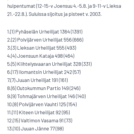
huipentumat (12-15-v Joensuu 4.-5.8. ja 9-11-v Lieksa
21.-22.8.). Suluissa sijoitus ja pisteet v. 2003.
1.(1) Pyhäselän Urheilijat 1364 (1391)
2.(2) Polvijärven Urheilijat 556 (666)
3.(3) Lieksan Urheilijat 555 (493)
4.(4) Joensuun Kataja 498 (464)
5.(5) Kiihtelysvaaran Urheilijat 328 (331)
6.(17) Ilomantsin Urheilijat 242 (57)
7.(7) Juuan Urheilijat 191 (161)
8.(6) Outokummun Partio 149 (246)
9.(9) Tohmajärven Urheilijat 146 (140)
10.(8) Polvijärven Vauhti 125 (154)
11.(11) Kiteen Urheilijat 92 (95)
12.(15) Valtimon Vasama 91 (73)
13.(10) Juuan Jänne 77 (98)