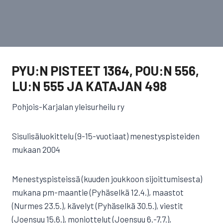
PYU:N PISTEET 1364, POU:N 556,
LU:N 555 JA KATAJAN 498
Pohjois-Karjalan yleisurheilu ry
Sisulisäluokittelu (9-15-vuotiaat) menestyspisteiden
mukaan 2004
Menestyspisteissä (kuuden joukkoon sijoittumisesta)
mukana pm-maantie (Pyhäselkä 12.4.), maastot
(Nurmes 23.5.), kävelyt (Pyhäselkä 30.5.), viestit
(Joensuu 15.6.), moniottelut (Joensuu 6.-7.7.),