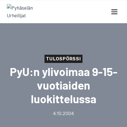
Siirry
sisältöön
TULOSPÖRSSI
PyU:n ylivoimaa 9-15-
vuotiaiden
luokittelussa
4.10.2004