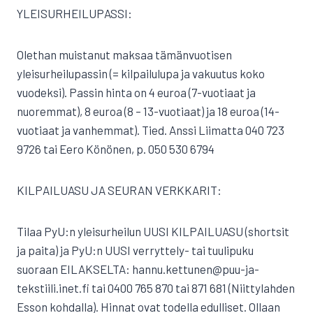
YLEISURHEILUPASSI:
Olethan muistanut maksaa tämänvuotisen
yleisurheilupassin (= kilpailulupa ja vakuutus koko
vuodeksi). Passin hinta on 4 euroa (7-vuotiaat ja
nuoremmat), 8 euroa (8 – 13-vuotiaat) ja 18 euroa (14-
vuotiaat ja vanhemmat). Tied. Anssi Liimatta 040 723
9726 tai Eero Könönen, p. 050 530 6794
KILPAILUASU JA SEURAN VERKKARIT:
Tilaa PyU:n yleisurheilun UUSI KILPAILUASU (shortsit
ja paita) ja PyU:n UUSI verryttely- tai tuulipuku
suoraan EILAKSELTA: hannu.kettunen@puu-ja-
tekstiili.inet.fi tai 0400 765 870 tai 871 681 (Niittylahden
Esson kohdalla). Hinnat ovat todella edulliset. Ollaan