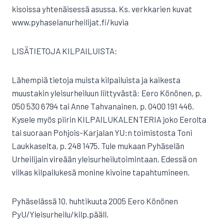
kisoissa yhtenäisessä asussa. Ks. verkkarien kuvat
www.pyhaselanurheilijat.fi/kuvia
LISÄTIETOJA KILPAILUISTA:
Lähempiä tietoja muista kilpailuista ja kaikesta
muustakin yleisurheiluun liittyvästä: Eero Könönen, p.
050 530 6794 tai Anne Tahvanainen, p. 0400 191 446.
Kysele myös piirin KILPAILUKALENTERIA joko Eerolta
tai suoraan Pohjois-Karjalan YU:n toimistosta Toni
Laukkaselta, p. 248 1475. Tule mukaan Pyhäselän
Urheilijain vireään yleisurheilutoimintaan. Edessä on
vilkas kilpailukesä monine kivoine tapahtumineen.
Pyhäselässä 10. huhtikuuta 2005 Eero Könönen
PyU/Yleisurheilu/kilp.pääll.