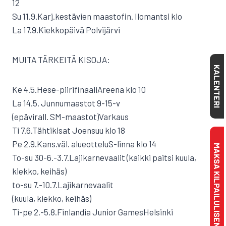
12
Su 11.9.Karj.kestävien maastofin. Ilomantsi klo
La 17.9.Kiekkopäivä Polvijärvi
MUITA TÄRKEITÄ KISOJA:
KALENTERI
Ke 4.5.Hese-piirifinaaliAreena klo 10
La 14.5. Junnumaastot 9-15-v
(epävirall. SM-maastot)Varkaus
Ti 7.6.Tähtikisat Joensuu klo 18
Pe 2.9.Kans.väl. alueotteluS-linna klo 14
MAKSA KILPAILULISENSSI
To-su 30-6.-3.7.Lajikarnevaalit (kaikki paitsi kuula,
kiekko, keihäs)
to-su 7.-10.7.Lajikarnevaalit
(kuula, kiekko, keihäs)
Ti-pe 2.-5.8.Finlandia Junior GamesHelsinki