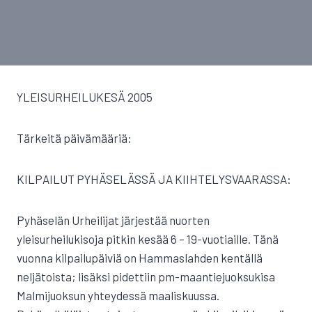
YLEISURHEILUKESÄ 2005
Tärkeitä päivämääriä:
KILPAILUT PYHÄSELÄSSÄ JA KIIHTELYSVAARASSA:
Pyhäselän Urheilijat järjestää nuorten
yleisurheilukisoja pitkin kesää 6 – 19-vuotiaille. Tänä
vuonna kilpailupäiviä on Hammaslahden kentällä
neljätoista; lisäksi pidettiin pm-maantiejuoksukisa
Malmijuoksun yhteydessä maaliskuussa.