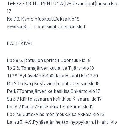
Ti-ke 2.-3.8. HUIPENTUMA (12-15-vuotiaat)Lieksa klo
17
Ke 7.9. Kympin juoksutLieksa klo 18
SyyskuuKLL:n pm-kisat Joensuu klo 11
LAJIPÄIVÄT:
La 28.5. Itätuulen sprintit Joensuu klo 18
To 2.6. Tohmajärven kuulailta T-järvi klo 18
Ti 7.6. Pyhäselän keihäskisa H-lahti klo 17.30
Ma 20.6.Karj.Kestävien tonnit Joensuu klo 18
Pe 1.7.Tohmajärven keihäskisa Onkamo klo 17
Su 3.7.Kiihtelysvaaran keih.kisa K-vaara klo 17
La 16.7.Kuula-/kiekkokisat Sotkuma klo 12
La 27.8.Uutis-Alasimen mouk.kisa Akkala klo 13
La-su 3.-4.9.Pyhäselän heitto-hyppykarn. H-lahti klo