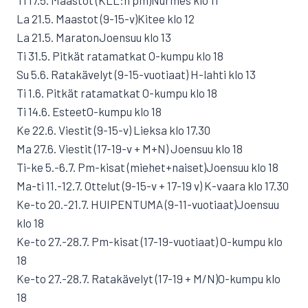
Ti 17.5. Maastot (KLL:n pm)Nurmes klo 11
La 21.5. Maastot (9-15-v)Kitee klo 12
La 21.5. MaratonJoensuu klo 13
Ti 31.5. Pitkät ratamatkat O-kumpu klo 18
Su 5.6. Ratakävelyt (9-15-vuotiaat) H-lahti klo 13
Ti 1.6. Pitkät ratamatkat O-kumpu klo 18
Ti 14.6. EsteetO-kumpu klo 18
Ke 22.6. Viestit (9-15-v) Lieksa klo 17.30
Ma 27.6. Viestit (17-19-v + M+N) Joensuu klo 18
Ti-ke 5.-6.7. Pm-kisat (miehet+naiset)Joensuu klo 18
Ma-ti 11.-12.7. Ottelut (9-15-v + 17-19 v) K-vaara klo 17.30
Ke-to 20.-21.7. HUIPENTUMA (9-11-vuotiaat)Joensuu
klo 18
Ke-to 27.-28.7. Pm-kisat (17-19-vuotiaat) O-kumpu klo
18
Ke-to 27.-28.7. Ratakävelyt (17-19 + M/N)O-kumpu klo
18