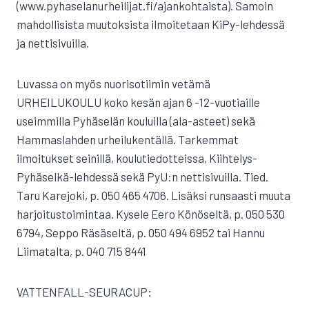
(www.pyhaselanurheilijat.fi/ajankohtaista). Samoin
mahdollisista muutoksista ilmoitetaan KiPy-lehdessä
ja nettisivuilla.
Luvassa on myös nuorisotiimin vetämä
URHEILUKOULU koko kesän ajan 6 -12-vuotiaille
useimmilla Pyhäselän kouluilla (ala-asteet) sekä
Hammaslahden urheilukentällä. Tarkemmat
ilmoitukset seinillä, koulutiedotteissa, Kiihtelys-
Pyhäselkä-lehdessä sekä PyU:n nettisivuilla. Tied.
Taru Karejoki, p. 050 465 4706. Lisäksi runsaasti muuta
harjoitustoimintaa. Kysele Eero Könöseltä, p. 050 530
6794, Seppo Räsäseltä, p. 050 494 6952 tai Hannu
Liimatalta, p. 040 715 8441
VATTENFALL-SEURACUP: