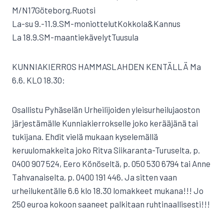
M/N17Göteborg,Ruotsi
La-su 9.-11.9.SM-moniottelutKokkola&Kannus
La 18.9.SM-maantiekävelytTuusula
KUNNIAKIERROS HAMMASLAHDEN KENTÄLLÄ Ma
6.6. KLO 18.30:
Osallistu Pyhäselän Urheilijoiden yleisurheilujaoston
järjestämälle Kunniakierrokselle joko kerääjänä tai
tukijana. Ehdit vielä mukaan kyselemällä
keruulomakkeita joko Ritva Siikaranta-Turuselta, p.
0400 907 524, Eero Könöseltä, p. 050 530 6794 tai Anne
Tahvanaiselta, p. 0400 191 446. Ja sitten vaan
urheilukentälle 6.6 klo 18.30 lomakkeet mukana!!! Jo
250 euroa kokoon saaneet palkitaan ruhtinaallisesti!!!