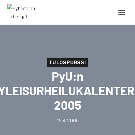
Siirry
sisältöön
TULOSPÖRSSI
PyU:n
YLEISURHEILUKALENTER
2005
15.4.2005