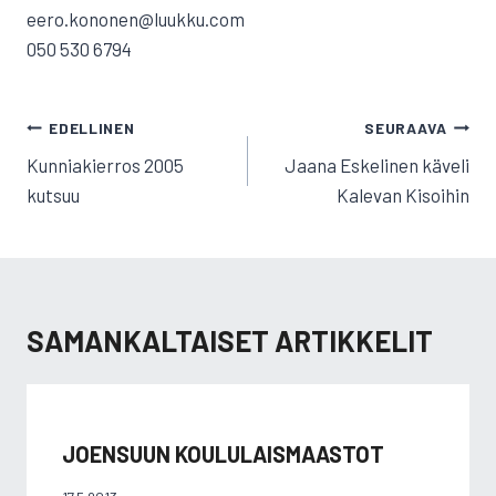
eero.kononen@luukku.com
050 530 6794
ARTIKKELIEN
EDELLINEN
SEURAAVA
SELAUS
Kunniakierros 2005
Jaana Eskelinen käveli
kutsuu
Kalevan Kisoihin
SAMANKALTAISET ARTIKKELIT
JOENSUUN KOULULAISMAASTOT