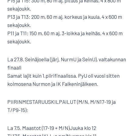
P15 ja T15: 300 m, 80 m aj, pituus ja keihäs, 4 x 800 m
sekajoukk.
P13 ja T13: 200 m, 60 m aj, korkeus ja kuula, 4 x 600 m
sekajoukk.
P11 ja T11: 150 m, 60 m aj, 3-loikka ja keihäs, 4 x 600 m
sekajoukk.
La 27.8. Seinäjoella (järj. NurmU ja SeinU), valtakunnan
finaali
Samat lajit kuin 1.piirifinaalissa. PyU oli vuosi sitten
kolmosena Nurmon ja IK Falkeninjälkeen.
PIIRINMESTARUUSKILPAILUT (M/N, M/N17-19 ja
T/P9-15):
La 7.5. Maastot (17-19 + M/N)Juuka klo 12