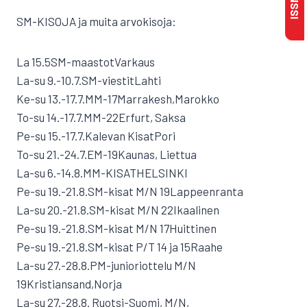
SM-KISOJA ja muita arvokisoja:
La 15.5SM-maastotVarkaus
La-su 9.-10.7.SM-viestitLahti
Ke-su 13.-17.7.MM-17Marrakesh,Marokko
To-su 14.-17.7.MM-22Erfurt, Saksa
Pe-su 15.-17.7.Kalevan KisatPori
To-su 21.-24.7.EM-19Kaunas, Liettua
La-su 6.-14.8.MM-KISATHELSINKI
Pe-su 19.-21.8.SM-kisat M/N 19Lappeenranta
La-su 20.-21.8.SM-kisat M/N 22Ikaalinen
Pe-su 19.-21.8.SM-kisat M/N 17Huittinen
Pe-su 19.-21.8.SM-kisat P/T 14 ja 15Raahe
La-su 27.-28.8.PM-junioriottelu M/N
19Kristiansand,Norja
La-su 27.-28.8. Ruotsi-Suomi, M/N,