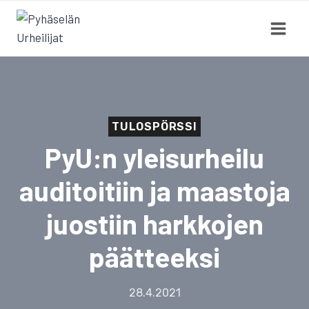
Siirry
sisältöön
TULOSPÖRSSI
PyU:n yleisurheilu
auditoitiin ja maastoja
juostiin harkkojen
päätteeksi
28.4.2021