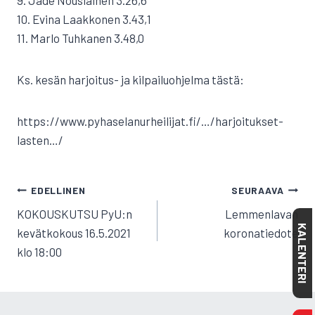
9. Jade Nousiainen 3.26,6
10. Evina Laakkonen 3.43,1
11. Marlo Tuhkanen 3.48,0
Ks. kesän harjoitus- ja kilpailuohjelma tästä:
https://www.pyhaselanurheilijat.fi/…/harjoitukset-
lasten…/
ARTIKKELIEN
EDELLINEN
SEURAAVA
SELAUS
KOKOUSKUTSU PyU:n
Lemmenlavan
KALENTERI
kevätkokous 16.5.2021
koronatiedote
klo 18:00