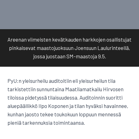
Areenan viimeisten kevätkauden harkkojen osallistujat
pinkaisevat maastojuoksuun Joensuun Laulurinteellä,
jossa juostaan SM-maastoja 9.5.
PyU:n yleisurheilu auditoitiin eli yleisurheilun tila
tarkistettiin sunnuntaina Maatilamatkailu Hirvosen
tiloissa pidetyssä tilaisuudessa. Auditoinnin suoritti
aluepäällikkö Ilpo Koponen ja tilan hyväksi havainnee,
kunhan jaosto tekee toukokuun loppuun mennessä
pieniä tarkennuksia toimintaansa.