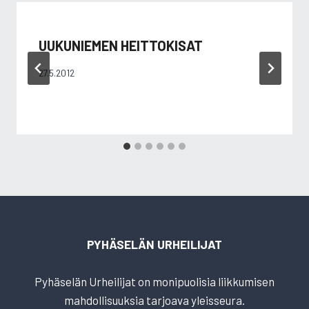
UUKUNIEMEN HEITTOKISAT
27.5.2012
PYHÄSELÄN URHEILIJAT
Pyhäselän Urheilijat on monipuolisia liikkumisen
mahdollisuuksia tarjoava yleisseura.