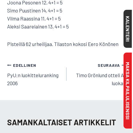
Joona Pesonen 12, 4+1 = 5
Simo Puustinen 14, 4+1 = 5
Vilma Raassina 11, 4+1 = 5
KALENTERI
Aleksi Saarelainen 13, 4+1 = 5
Pisteillä 62 urheilijaa. Tilaston kokosi Eero Könönen
ARTIKKELIEN
MAKSA KILPAILULISENSSI
EDELLINEN
SEURAAVA
SELAUS
PyU:n luokitteluranking
Timo Grönlund otteli A-
2006
luokan
SAMANKALTAISET ARTIKKELIT