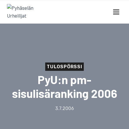
Siirry
sisältöön
TULOSPÖRSSI
PyU:n pm-
sisulisäranking 2006
3.7.2006