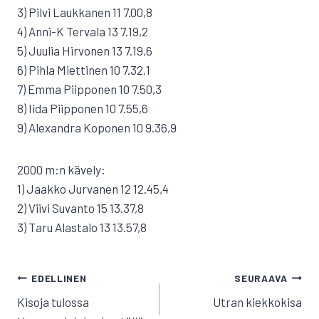
3) Pilvi Laukkanen 11 7.00,8
4) Anni-K Tervala 13 7.19,2
5) Juulia Hirvonen 13 7.19,6
6) Pihla Miettinen 10 7.32,1
7) Emma Piipponen 10 7.50,3
8) Iida Piipponen 10 7.55,6
9) Alexandra Koponen 10 9.36,9
2000 m:n kävely:
1) Jaakko Jurvanen 12 12.45,4
2) Viivi Suvanto 15 13.37,8
3) Taru Alastalo 13 13.57,8
ARTIKKELIEN
EDELLINEN
SEURAAVA
SELAUS
Kisoja tulossa
Utran kiekkokisa