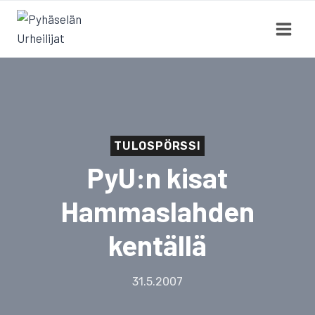
Siirry
sisältöön
TULOSPÖRSSI
PyU:n kisat
Hammaslahden
kentällä
31.5.2007