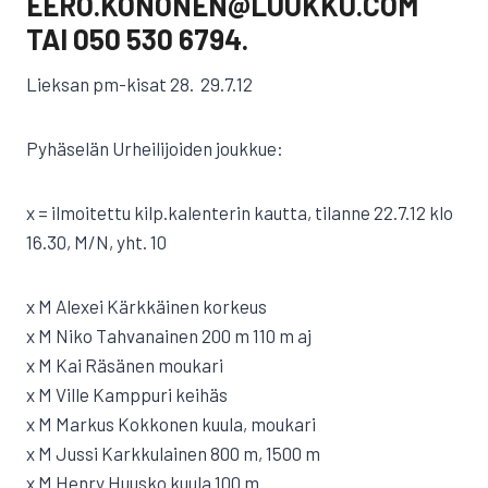
EERO.KONONEN@LUUKKU.COM
TAI 050 530 6794.
Lieksan pm-kisat 28.  29.7.12
Pyhäselän Urheilijoiden joukkue:
x = ilmoitettu kilp.kalenterin kautta, tilanne 22.7.12 klo
16.30, M/N, yht. 10
x M Alexei Kärkkäinen korkeus
x M Niko Tahvanainen 200 m 110 m aj
x M Kai Räsänen moukari
x M Ville Kamppuri keihäs
x M Markus Kokkonen kuula, moukari
x M Jussi Karkkulainen 800 m, 1500 m
x M Henry Huusko kuula 100 m