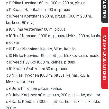
KALENTERI
x 11 Riina Hassinen 60 m, 1000 m 200 m, pituus
a 11 Saana Hartikainen 200 m, pituus
x 10 Veera Kontkanen 60 m, pituus, 1000 m 200 m,
korkeus, 60 m aj
a 10 Vilma Vesterinen 60 m, pituus
a 10 Tuuli Kinnunen 1000 m, pituus, kiekko 200 m, kuula,
MAKSA KILPAILULISENSSI
moukari
x 10 Elias Manninen kiekko, 60 m, keihäs
x 10 Mirko Huovinen 60 m, pituus, kiekko, kuula, moukari
x 10 Veeti Pyykkö 1000 m, keihäs, pituus
a 10 Kaapo Vesterinen 60 m, pituus
x 9 Niklas Hyvönen 1000 m, pituus, keihäs, kuula,
kiekko, korkeus
x 9 Jere Piiroinen pituus, keihäs
x 9 Juha Karjunen 40 m, pituus, 200 m, kiekko, moukari
x 9 Karla Könönen 1000 m, pituus, keihäs kuula, kiekko,
200 m