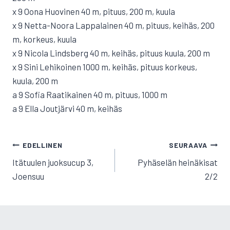
x 9 Oona Huovinen 40 m, pituus, 200 m, kuula
x 9 Netta-Noora Lappalainen 40 m, pituus, keihäs, 200
m, korkeus, kuula
x 9 Nicola Lindsberg 40 m, keihäs, pituus kuula, 200 m
x 9 Sini Lehikoinen 1000 m, keihäs, pituus korkeus,
kuula, 200 m
a 9 Sofia Raatikainen 40 m, pituus, 1000 m
a 9 Ella Joutjärvi 40 m, keihäs
ARTIKKELIEN
EDELLINEN
SEURAAVA
SELAUS
Itätuulen juoksucup 3,
Pyhäselän heinäkisat
Joensuu
2/2