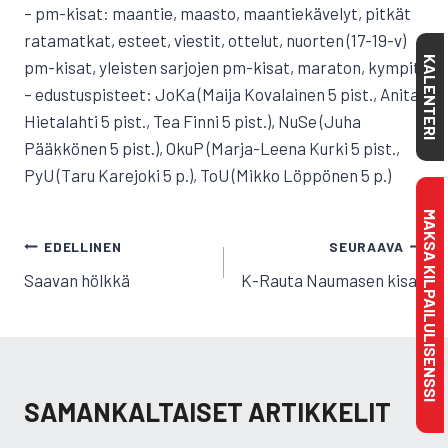
– pm-kisat: maantie, maasto, maantiekävelyt, pitkät
ratamatkat, esteet, viestit, ottelut, nuorten (17-19-v)
KALENTERI
pm-kisat, yleisten sarjojen pm-kisat, maraton, kympit
– edustuspisteet: JoKa (Maija Kovalainen 5 pist., Anita
Hietalahti 5 pist., Tea Finni 5 pist.), NuSe (Juha
Pääkkönen 5 pist.), OkuP (Marja-Leena Kurki 5 pist.,
PyU (Taru Karejoki 5 p.), ToU (Mikko Löppönen 5 p.)
MAKSA KILPAILULISENSSI
ARTIKKELIEN
EDELLINEN
SEURAAVA
SELAUS
Saavan hölkkä
K-Rauta Naumasen kisat
SAMANKALTAISET ARTIKKELIT