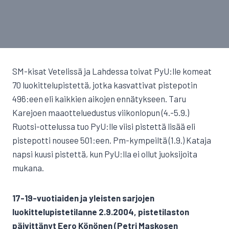
SM-kisat Vetelissä ja Lahdessa toivat PyU:lle komeat
70 luokittelupistettä, jotka kasvattivat pistepotin
496:een eli kaikkien aikojen ennätykseen. Taru
Karejoen maaotteluedustus viikonlopun (4.-5.9.)
Ruotsi-ottelussa tuo PyU:lle viisi pistettä lisää eli
pistepotti nousee 501:een. Pm-kympeiltä (1.9.) Kataja
napsi kuusi pistettä, kun PyU:lla ei ollut juoksijoita
mukana.
17-19-vuotiaiden ja yleisten sarjojen
luokittelupistetilanne 2.9.2004, pistetilaston
päivittänyt Eero Könönen (Petri Maskosen