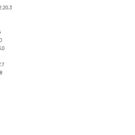
2.20,3
5
,0
3,0
,7
,8