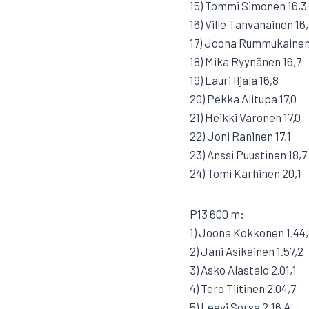
15) Tommi Simonen 16,3
16) Ville Tahvanainen 16
17) Joona Rummukainen
18) Mika Ryynänen 16,7
19) Lauri Iljala 16,8
20) Pekka Alitupa 17,0
21) Heikki Varonen 17,0
22) Joni Raninen 17,1
23) Anssi Puustinen 18,7
24) Tomi Karhinen 20,1
P13 600 m:
1) Joona Kokkonen 1.44
2) Jani Asikainen 1.57,2
3) Asko Alastalo 2.01,1
4) Tero Tiitinen 2.04,7
5) Leevi Sorsa 2.16,4