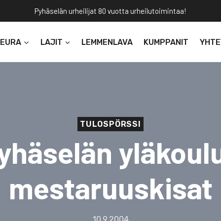
Pyhäselän urheilijat 80 vuotta urheilutoimintaa!
SEURA
LAJIT
LEMMENLAVA
KUMPPANIT
YHTE
TULOSPÖRSSI
yhäselän yläkoul
mestaruuskisat
10.9.2004