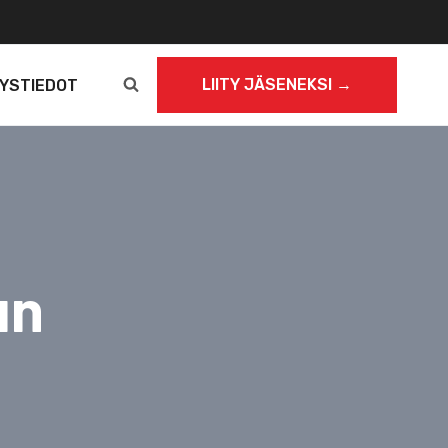
LIITY JÄSENEKSI →
YSTIEDOT
un