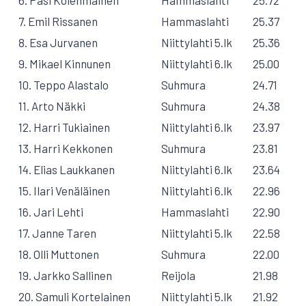
6. Pasi Kolehmainen
Hammaslahti
25.72
7. Emil Rissanen
Hammaslahti
25.37
8. Esa Jurvanen
Niittylahti 5.lk
25.36
9. Mikael Kinnunen
Niittylahti 6.lk
25.00
10. Teppo Alastalo
Suhmura
24.71
11. Arto Näkki
Suhmura
24.38
12. Harri Tukiainen
Niittylahti 6.lk
23.97
13. Harri Kekkonen
Suhmura
23.81
14. Elias Laukkanen
Niittylahti 6.lk
23.64
15. Ilari Venäläinen
Niittylahti 6.lk
22.96
16. Jari Lehti
Hammaslahti
22.90
17. Janne Taren
Niittylahti 5.lk
22.58
18. Olli Muttonen
Suhmura
22.00
19. Jarkko Sallinen
Reijola
21.98
20. Samuli Kortelainen
Niittylahti 5.lk
21.92