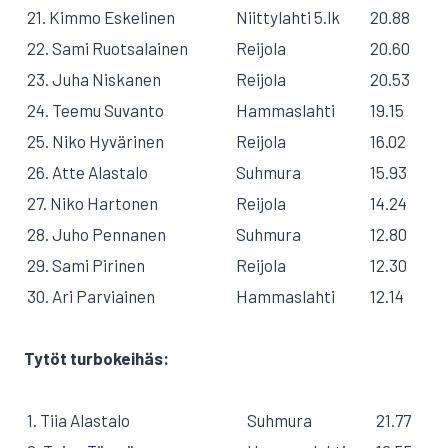
21. Kimmo Eskelinen
Niittylahti 5.lk
20.88
22. Sami Ruotsalainen
Reijola
20.60
23. Juha Niskanen
Reijola
20.53
24. Teemu Suvanto
Hammaslahti
19.15
25. Niko Hyvärinen
Reijola
16.02
26. Atte Alastalo
Suhmura
15.93
27. Niko Hartonen
Reijola
14.24
28. Juho Pennanen
Suhmura
12.80
29. Sami Pirinen
Reijola
12.30
30. Ari Parviainen
Hammaslahti
12.14
Tytöt turbokeihäs:
1. Tiia Alastalo
Suhmura
21.77