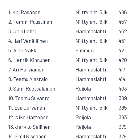
1. Kai Räsänen
Niittylahti 5.lk
486
2. Tommi Puustinen
Niittylahti 6.lk
457
3. Jari Lehti
Hammaslahti
452
4. Ilari Venäläinen
Niittylahti 6.lk
451
5. Arto Näkki
Suhmura
421
6. Henrik Kinnunen
Niittylahti 6.lk
420
7. Ari Parviainen
Hammaslahti
417
8. Teemu Alastalo
Hammaslahti
414
9. Sami Ruotsalainen
Reijola
403
10. Teemu Suvanto
Hammaslahti
389
11. Esa Jurvanen
Niittylahti 5.lk
385
12. Niko Hartonen
Reijola
383
13. Jarkko Sallinen
Reijola
379
14. Emil Rissanen
Hammaslahti
378