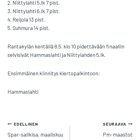
2. Niittylahti 5.lk 7 pist.
3. Niittylahti 6.lk 7 pist.
4. Reijola 13 pist.
5. Suhmura 14 pist.
Rantakylän kentällä 8.5. klo 10 pidettävään finaaliin
selvisivät Hammaslahti ja Niittylahden 5.lk.
Ensimmäinen kiinnitys kiertopalkintoon:
Hammaslahti
ARTIKKELIEN
EDELLINEN
SEURAAVA
SELAUS
Spar-salikisa, maaliskuu
Pm-maastot