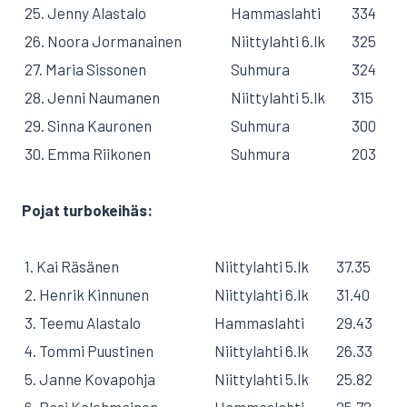
25. Jenny Alastalo
Hammaslahti
334
26. Noora Jormanainen
Niittylahti 6.lk
325
27. Maria Sissonen
Suhmura
324
28. Jenni Naumanen
Niittylahti 5.lk
315
29. Sinna Kauronen
Suhmura
300
30. Emma Riikonen
Suhmura
203
Pojat turbokeihäs:
1. Kai Räsänen
Niittylahti 5.lk
37.35
2. Henrik Kinnunen
Niittylahti 6.lk
31.40
3. Teemu Alastalo
Hammaslahti
29.43
4. Tommi Puustinen
Niittylahti 6.lk
26.33
5. Janne Kovapohja
Niittylahti 5.lk
25.82