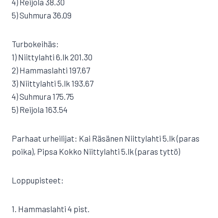
4) Reijola 38.30
5) Suhmura 36.09
Turbokeihäs:
1) Niittylahti 6.lk 201.30
2) Hammaslahti 197.67
3) Niittylahti 5.lk 193.67
4) Suhmura 175.75
5) Reijola 163.54
Parhaat urheilijat: Kai Räsänen Niittylahti 5.lk (paras
poika), Pipsa Kokko Niittylahti 5.lk (paras tyttö)
Loppupisteet:
1. Hammaslahti 4 pist.