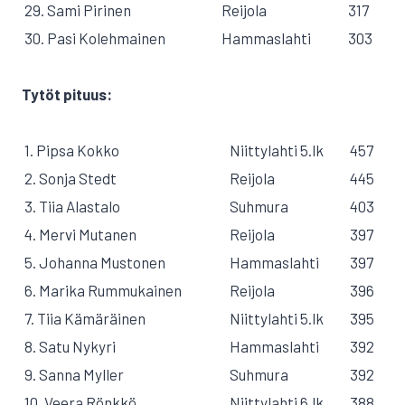
29. Sami Pirinen
Reijola
317
30. Pasi Kolehmainen
Hammaslahti
303
Tytöt pituus:
1. Pipsa Kokko
Niittylahti 5.lk
457
2. Sonja Stedt
Reijola
445
3. Tiia Alastalo
Suhmura
403
4. Mervi Mutanen
Reijola
397
5. Johanna Mustonen
Hammaslahti
397
6. Marika Rummukainen
Reijola
396
7. Tiia Kämäräinen
Niittylahti 5.lk
395
8. Satu Nykyri
Hammaslahti
392
9. Sanna Myller
Suhmura
392
10. Veera Rönkkö
Niittylahti 6.lk
388