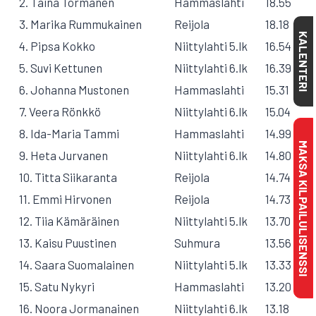
2. Taina Törmänen
Hammaslahti
18.55
3. Marika Rummukainen
Reijola
18.18
KALENTERI
4. Pipsa Kokko
Niittylahti 5.lk
16.54
5. Suvi Kettunen
Niittylahti 6.lk
16.39
6. Johanna Mustonen
Hammaslahti
15.31
7. Veera Rönkkö
Niittylahti 6.lk
15.04
8. Ida-Maria Tammi
Hammaslahti
14.99
MAKSA KILPAILULISENSSI
9. Heta Jurvanen
Niittylahti 6.lk
14.80
10. Titta Siikaranta
Reijola
14.74
11. Emmi Hirvonen
Reijola
14.73
12. Tiia Kämäräinen
Niittylahti 5.lk
13.70
13. Kaisu Puustinen
Suhmura
13.56
14. Saara Suomalainen
Niittylahti 5.lk
13.33
15. Satu Nykyri
Hammaslahti
13.20
16. Noora Jormanainen
Niittylahti 6.lk
13.18