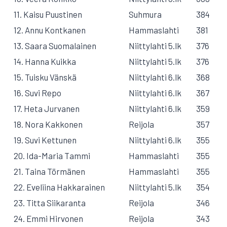
11. Kaisu Puustinen
Suhmura
384
12. Annu Kontkanen
Hammaslahti
381
13. Saara Suomalainen
Niittylahti 5.lk
376
14. Hanna Kuikka
Niittylahti 5.lk
376
15. Tuisku Vänskä
Niittylahti 6.lk
368
16. Suvi Repo
Niittylahti 6.lk
367
17. Heta Jurvanen
Niittylahti 6.lk
359
18. Nora Kakkonen
Reijola
357
19. Suvi Kettunen
Niittylahti 6.lk
355
20. Ida-Maria Tammi
Hammaslahti
355
21. Taina Törmänen
Hammaslahti
355
22. Eveliina Hakkarainen
Niittylahti 5.lk
354
23. Titta Siikaranta
Reijola
346
24. Emmi Hirvonen
Reijola
343