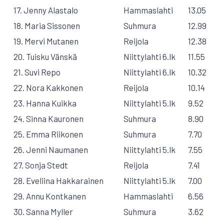
17. Jenny Alastalo
Hammaslahti
13.05
18. Maria Sissonen
Suhmura
12.99
19. Mervi Mutanen
Reijola
12.38
20. Tuisku Vänskä
Niittylahti 6.lk
11.55
21. Suvi Repo
Niittylahti 6.lk
10.32
22. Nora Kakkonen
Reijola
10.14
23. Hanna Kuikka
Niittylahti 5.lk
9.52
24. Sinna Kauronen
Suhmura
8.90
25. Emma Riikonen
Suhmura
7.70
26. Jenni Naumanen
Niittylahti 5.lk
7.55
27. Sonja Stedt
Reijola
7.41
28. Eveliina Hakkarainen
Niittylahti 5.lk
7.00
29. Annu Kontkanen
Hammaslahti
6.56
30. Sanna Myller
Suhmura
3.62