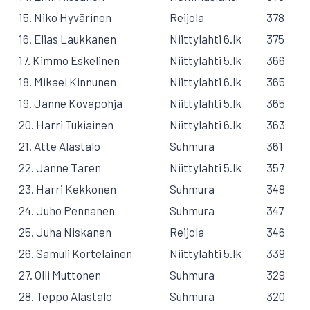
15. Niko Hyvärinen
Reijola
378
16. Elias Laukkanen
Niittylahti 6.lk
375
17. Kimmo Eskelinen
Niittylahti 5.lk
366
18. Mikael Kinnunen
Niittylahti 6.lk
365
19. Janne Kovapohja
Niittylahti 5.lk
365
20. Harri Tukiainen
Niittylahti 6.lk
363
21. Atte Alastalo
Suhmura
361
22. Janne Taren
Niittylahti 5.lk
357
23. Harri Kekkonen
Suhmura
348
24. Juho Pennanen
Suhmura
347
25. Juha Niskanen
Reijola
346
26. Samuli Kortelainen
Niittylahti 5.lk
339
27. Olli Muttonen
Suhmura
329
28. Teppo Alastalo
Suhmura
320