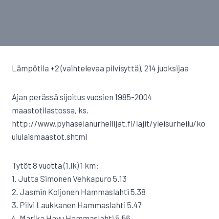
Lämpötila +2 (vaihtelevaa pilvisyttä), 214 juoksijaa
Ajan perässä sijoitus vuosien 1985-2004
maastotilastossa, ks.
http://www.pyhaselanurheilijat.fi/lajit/yleisurheilu/ko
ululaismaastot.shtml
Tytöt 8 vuotta (1.lk) 1 km:
1. Jutta Simonen Vehkapuro 5.13
2. Jasmin Koljonen Hammaslahti 5.38
3. Pilvi Laukkanen Hammaslahti 5.47
4. Marika Havu Hammaslahti 5.56