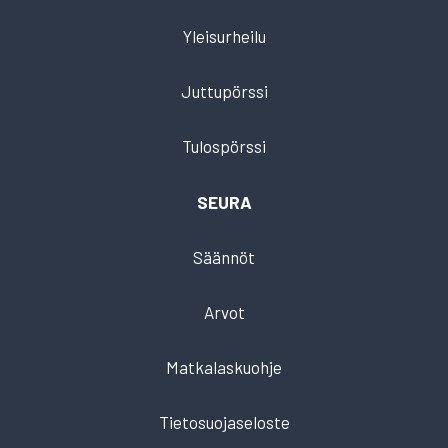
Yleisurheilu
Juttupörssi
Tulospörssi
SEURA
Säännöt
Arvot
Matkalaskuohje
Tietosuojaseloste