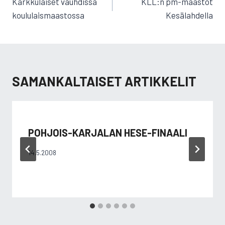
SELAUS
Karkkulaiset vauhdissa
KLL:n pm-maastot
koululaismaastossa
Kesälahdella
SAMANKALTAISET ARTIKKELIT
POHJOIS-KARJALAN HESE-FINAALI
14.5.2008