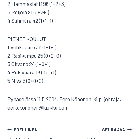
2.Hammaslahti 96 (1+2+3)
3.Reijola 91 (5+2+1)
4.Suhmura 42 (1+1+1)
PIENET KOULUT:
1.Vehkapuro 36 (1+1+1)
2.Rasikumpu 25 (0+2+0)
3.Ohvana 24 (1+0+1)
4.Rekivaara 16 (0+1+1)
5.Niva 5 (0+0+0)
Pyhäselässä 11.5.2004, Eero Könönen, kilp. johtaja,
eero.kononen@luukku.com
ARTIKKELIEN
EDELLINEN
SEURAAVA