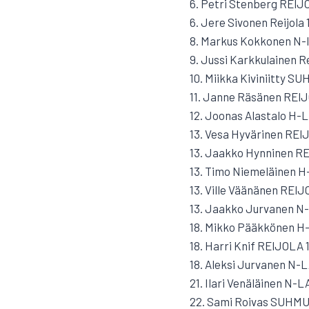
6. Petri Stenberg REIJO
6. Jere Sivonen Reijola
8. Markus Kokkonen N-l
9. Jussi Karkkulainen Re
10. Miikka Kiviniitty S
11. Janne Räsänen REIJ
12. Joonas Alastalo H-
13. Vesa Hyvärinen REIJ
13. Jaakko Hynninen RE
13. Timo Niemeläinen H
13. Ville Väänänen REIJ
13. Jaakko Jurvanen N-l
18. Mikko Pääkkönen H-
18. Harri Knif REIJOLA 
18. Aleksi Jurvanen N-L
21. Ilari Venäläinen N-L
22. Sami Roivas SUHMU