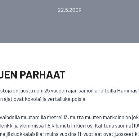
22.5.2009
JEN PARHAAT
toja on juostu noin 25 vuoden ajan samoilla reiteillä Hammas
 ajat ovat kokolailla vertailukelpoisia.
t vaihdella muutamilla metreillä, mutta muuten matkoina on jok
n lenkki ja ylemmissä 1,8 kilometrin kierros. Kahtena vuonna (19
li neljäsluokkalaisilla; muina vuosina 11-vuotiaat ovat juosseet 