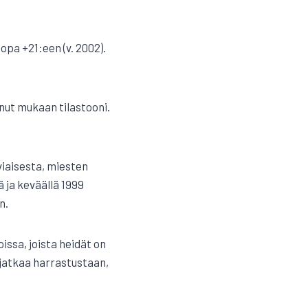
opa +21:een (v. 2002).
anut mukaan tilastooni.
viaisesta, miesten
ja keväällä 1999
n.
issa, joista heidät on
t jatkaa harrastustaan,