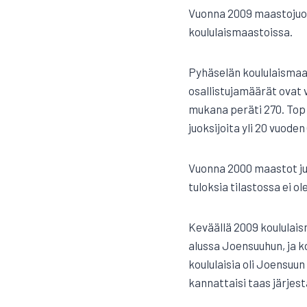
Vuonna 2009 maastojuo
koululaismaastoissa.
Pyhäselän koululaismaast
osallistujamäärät ovat v
mukana peräti 270. Top 
juoksijoita yli 20 vuoden
Vuonna 2000 maastot juo
tuloksia tilastossa ei o
Keväällä 2009 koululaism
alussa Joensuuhun, ja 
koululaisia oli Joensu
kannattaisi taas järjest