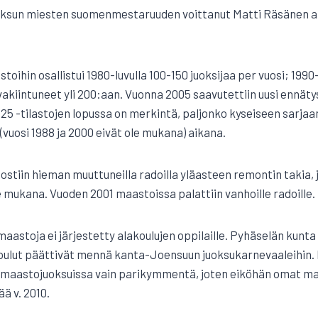
ksun miesten suomenmestaruuden voittanut Matti Räsänen al
oihin osallistui 1980-luvulla 100-150 juoksijaa per vuosi; 1990-
akiintuneet yli 200:aan. Vuonna 2005 saavutettiin uusi ennätys,
25 -tilastojen lopussa on merkintä, paljonko kyseiseen sarjaan
 (vuosi 1988 ja 2000 eivät ole mukana) aikana.
stiin hieman muuttuneilla radoilla yläasteen remontin takia,
le mukana. Vuoden 2001 maastoissa palattiin vanhoille radoille.
aastoja ei järjestetty alakoulujen oppilaille. Pyhäselän kunta 
koulut päättivät mennä kanta-Joensuun juoksukarnevaaleihin.
un maastojuoksuissa vain parikymmentä, joten eiköhän omat m
ää v. 2010.