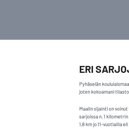
ERI SARJO
Pyhäselän koululaismaas
joten kokoamani tilaston
Maalin sijainti on voinu
sarjoissa n. 1 kilometri
1,8 km jo 11-vuotiailla e