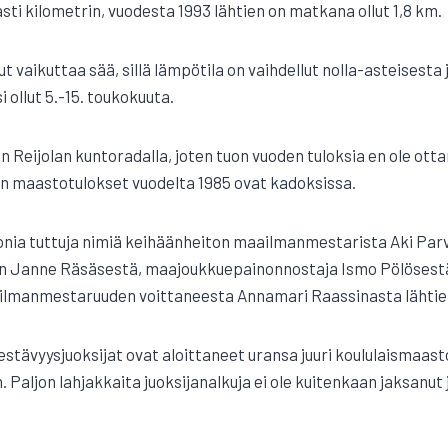
sti kilometrin, vuodesta 1993 lähtien on matkana ollut 1,8 km.
 vaikuttaa sää, sillä lämpötila on vaihdellut nolla-asteisesta j
i ollut 5.-15. toukokuuta.
n Reijolan kuntoradalla, joten tuon vuoden tuloksia en ole ott
jen maastotulokset vuodelta 1985 ovat kadoksissa.
onia tuttuja nimiä keihäänheiton maailmanmestarista Aki Par
 Janne Räsäsestä, maajoukkuepainonnostaja Ismo Pölösestä 
ilmanmestaruuden voittaneesta Annamari Raassinasta lähtie
tävyysjuoksijat ovat aloittaneet uransa juuri koululaismaasto
n. Paljon lahjakkaita juoksijanalkuja ei ole kuitenkaan jaksanu