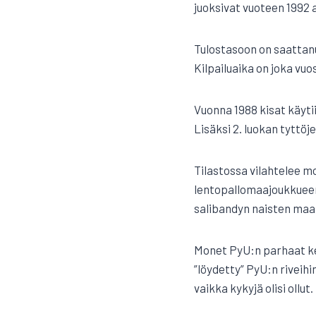
juoksivat vuoteen 1992 a
Tulostasoon on saattanut
Kilpailuaika on joka vuos
Vuonna 1988 kisat käytii
Lisäksi 2. luokan tyttö
Tilastossa vilahtelee m
lentopallomaajoukkueen
salibandyn naisten maa
Monet PyU:n parhaat kes
”löydetty” PyU:n riveihi
vaikka kykyjä olisi ollut.