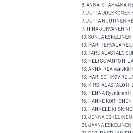
6. ANNA-S TAHVANAINE
7. JUTTA JOLKKONEN H
7. JUTTA NUUTINEN RE
7. TIINA JURVANEN NII
10. SONJA ESKELINEN 
10. MARI TERVALA REIJ
10. TARU ALASTALO SU
13. HELI SUVANTO H-LAH
13. ANNA-REA Vänskä H
13. MARI SOTIKOV REIJO
16. KIRSI ALASTALO H-L
16. HENNA Ryynänen H-
16. HANNE KORHONEN S
19. HANNELE KIISKINEN
19. JENNA ESKELINEN 
21. JAANA ESKELINEN 
21. SARI RAATIKAINEN 