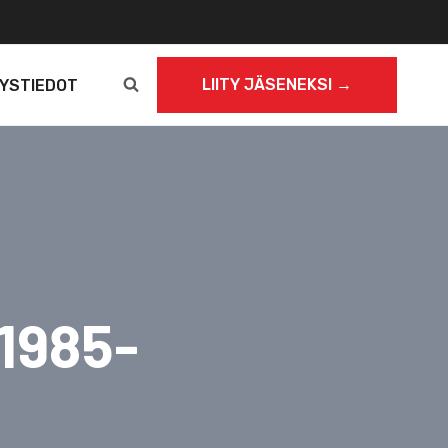
LIITY JÄSENEKSI →
YSTIEDOT
1985-