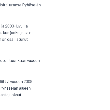
oitti uransa Pyhäselän
 ja 2000-luvuilla
 kun juoksijoita oli
 on osallistunut
 joten tuonkaan vuoden
liittyi vuoden 2009
 Pyhäselän alueen
aastojuoksut