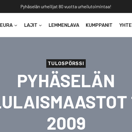
Pyhäselän urheilijat 80 vuotta urheilutoimintaa!
SEURA
LAJIT
LEMMENLAVA
KUMPPANIT
YHTE
TULOSPÖRSSI
PYHÄSELÄN
ULAISMAASTOT 
2009