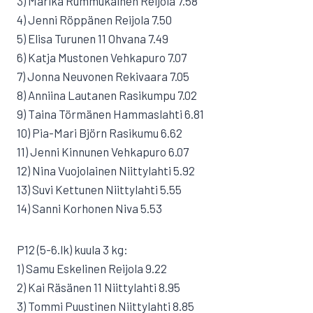
3) Marika Rummukainen Reijola 7.58
4) Jenni Röppänen Reijola 7.50
5) Elisa Turunen 11 Ohvana 7.49
6) Katja Mustonen Vehkapuro 7.07
7) Jonna Neuvonen Rekivaara 7.05
8) Anniina Lautanen Rasikumpu 7.02
9) Taina Törmänen Hammaslahti 6.81
10) Pia-Mari Björn Rasikumu 6.62
11) Jenni Kinnunen Vehkapuro 6.07
12) Nina Vuojolainen Niittylahti 5.92
13) Suvi Kettunen Niittylahti 5.55
14) Sanni Korhonen Niva 5.53
P12 (5-6.lk) kuula 3 kg:
1) Samu Eskelinen Reijola 9.22
2) Kai Räsänen 11 Niittylahti 8.95
3) Tommi Puustinen Niittylahti 8.85