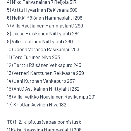
4) Niko Tahvanainen 7 Reijola 317
5) Arttu Hyvärinen Rekivaara 300
6) Heikki Pölönen Hammaslahti 296
7) Ville Rautiainen Hammaslahti 290
8) Juuso Heiskanen Niittylahti 284
9) Ville Jaatinen Niittylahti 260
10) Joona Vatanen Rasikumpu 253
11) Tero Turunen Niva 253
12) Perttu Räisänen Vehkapuro 245
13) Verneri Karttunen Rekivaara 239
14) Jani Kuronen Vehkapuro 237
15) Antti Astikainen Niittylahti 232
16) Ville-Veikko Nousiainen Rasikumpu 201
17) Kristian Auvinen Niva 182
T8 (1-2.lk) pituus (vapaa ponnistus):
1) Kaisu Raassina Hammaslahti 298