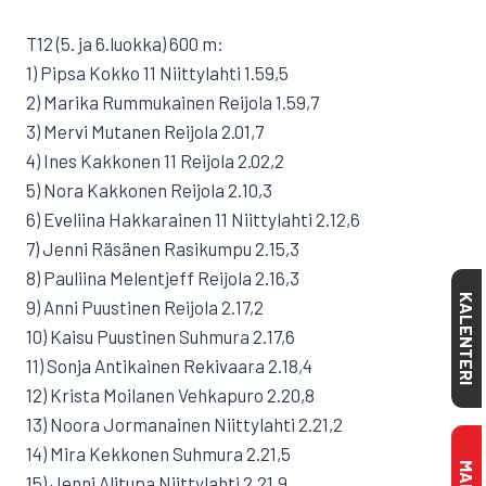
T12 (5. ja 6.luokka) 600 m:
1) Pipsa Kokko 11 Niittylahti 1.59,5
2) Marika Rummukainen Reijola 1.59,7
3) Mervi Mutanen Reijola 2.01,7
4) Ines Kakkonen 11 Reijola 2.02,2
5) Nora Kakkonen Reijola 2.10,3
6) Eveliina Hakkarainen 11 Niittylahti 2.12,6
7) Jenni Räsänen Rasikumpu 2.15,3
8) Pauliina Melentjeff Reijola 2.16,3
KALENTERI
9) Anni Puustinen Reijola 2.17,2
10) Kaisu Puustinen Suhmura 2.17,6
11) Sonja Antikainen Rekivaara 2.18,4
12) Krista Moilanen Vehkapuro 2.20,8
13) Noora Jormanainen Niittylahti 2.21,2
14) Mira Kekkonen Suhmura 2.21,5
15) Jenni Alitupa Niittylahti 2.21,9