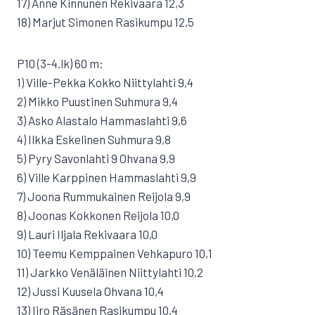
17) Anne Kinnunen Rekivaara 12,3
18) Marjut Simonen Rasikumpu 12,5
P10 (3-4.lk) 60 m:
1) Ville-Pekka Kokko Niittylahti 9,4
2) Mikko Puustinen Suhmura 9,4
3) Asko Alastalo Hammaslahti 9,6
4) Ilkka Eskelinen Suhmura 9,8
5) Pyry Savonlahti 9 Ohvana 9,9
6) Ville Karppinen Hammaslahti 9,9
7) Joona Rummukainen Reijola 9,9
8) Joonas Kokkonen Reijola 10,0
9) Lauri Iljala Rekivaara 10,0
10) Teemu Kemppainen Vehkapuro 10,1
11) Jarkko Venäläinen Niittylahti 10,2
12) Jussi Kuusela Ohvana 10,4
13) Iiro Räsänen Rasikumpu 10,4