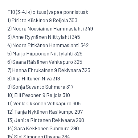
T10 (3-4.lk) pituus (vapaa ponnistus):
1) Piritta Kiiskinen 9 Reijola 353
2) Noora Nousiainen Hammaslahti 349
3) Anne Ryynänen Niittylahti 345
4) Noora Pitkänen Hammaslahti 342
5) Marjo Piipponen Niittylahti 329
6) Saara Räisänen Vehkapuro 325
7) Henna Ehrukainen 9 Rekivaara 323
8) Aija Hiltunen Niva 318
9) Sonja Suvanto Suhmura 317
10) Elli Pesonen 9 Reijola 310
11) Venla Okkonen Vehkapuro 305
12) Tanja Nykänen Rasikumpu 297
13) Jenita Rintanen Rekivaara 290
14) Sara Kekkonen Suhmura 290
15) Sini Simonen Ohvana 284