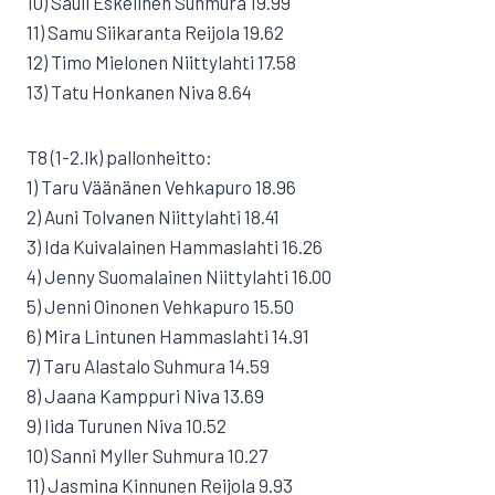
10) Sauli Eskelinen Suhmura 19.99
11) Samu Siikaranta Reijola 19.62
12) Timo Mielonen Niittylahti 17.58
13) Tatu Honkanen Niva 8.64
T8 (1-2.lk) pallonheitto:
1) Taru Väänänen Vehkapuro 18.96
2) Auni Tolvanen Niittylahti 18.41
3) Ida Kuivalainen Hammaslahti 16.26
4) Jenny Suomalainen Niittylahti 16.00
5) Jenni Oinonen Vehkapuro 15.50
6) Mira Lintunen Hammaslahti 14.91
7) Taru Alastalo Suhmura 14.59
8) Jaana Kamppuri Niva 13.69
9) Iida Turunen Niva 10.52
10) Sanni Myller Suhmura 10.27
11) Jasmina Kinnunen Reijola 9.93