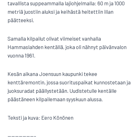
tavallista suppeammalla lajiohjelmalla: 60 m ja 1000
metriä juostiin aluksi ja keihästä heitettiin illan
päätteeksi.
Samalla kilpailut olivat viimeiset vanhalla
Hammaslahden kentällä, joka oli nähnyt päivänvalon
vuonna 1961.
Kesän aikana Joensuun kaupunki tekee
kenttäremontin, jossa suorituspaikat kunnostetaan ja
juoksuradat päällystetään. Uudistetulle kentälle
päästäneen kilpailemaan syyskuun alussa.
Teksti ja kuva: Eero Könönen
———————–