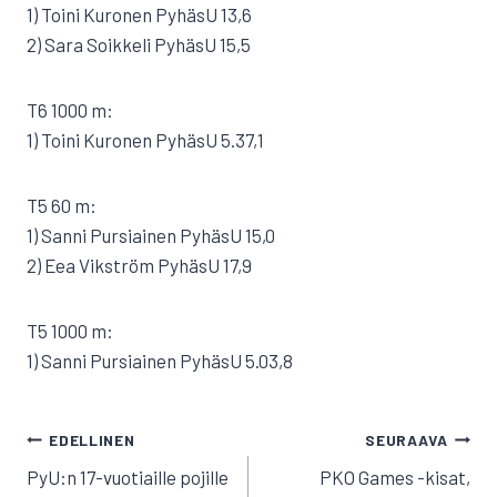
1) Toini Kuronen PyhäsU 13,6
2) Sara Soikkeli PyhäsU 15,5
T6 1000 m:
1) Toini Kuronen PyhäsU 5.37,1
T5 60 m:
1) Sanni Pursiainen PyhäsU 15,0
2) Eea Vikström PyhäsU 17,9
T5 1000 m:
1) Sanni Pursiainen PyhäsU 5.03,8
ARTIKKELIEN
EDELLINEN
SEURAAVA
SELAUS
PyU:n 17-vuotiaille pojille
PKO Games -kisat,