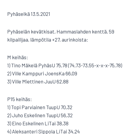
Pyhäselkä 13.5.2021
Pyhäselän kevätkisat, Hammaslahden kenttä, 59
kilpailijaa, lämpötila +27, aurinkoista:
M keihäs:
1) Tino Mäkelä PyhäsU 75,78 (74,73-73,55-x-x-x-75,78)
2) Ville Kamppuri JoensKa 66,09
3) Ville Miettinen JuuU 62,88
P15 keihäs:
1) Topi Parviainen TuupU 70,32
2) Juho Eskelinen TuupU 56,32
3) Eino Eskelinen LiTai 38,38
4) Aleksanteri Sippola LiTai 34,24