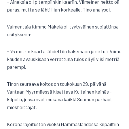
– Aineksia oli pitempiinkin kaariin. Viimeinen heitto oli
paras, mutta se lähti liian korkealle, Tino analysoi.
Valmentaja Kimmo Mäkelä oli tyytyväinen suojattinsa
esitykseen:
– 75 metrin kaarta lähdettiin hakemaan ja se tuli. Viime
kauden avauskisaan verrattuna tulos oli yli viisi metriä
parempi.
Tinon seuraava koitos on toukokuun 29. päivänä
Vantaan Myyrmäessä kisattava Kultainen keihäs -
kilpailu, jossa ovat mukana kaikki Suomen parhaat
miesheittäjät.
Koronarajoitusten vuoksi Hammaslahdessa kilpailtiin