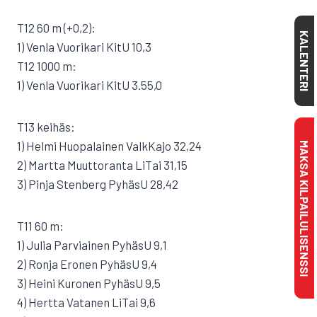
T12 60 m (+0,2):
KALENTERI
1) Venla Vuorikari KitU 10,3
T12 1000 m:
1) Venla Vuorikari KitU 3.55,0
T13 keihäs:
1) Helmi Huopalainen ValkKajo 32,24
MAKSA KILPAILULISENSSI
2) Martta Muuttoranta LiTai 31,15
3) Pinja Stenberg PyhäsU 28,42
T11 60 m:
1) Julia Parviainen PyhäsU 9,1
2) Ronja Eronen PyhäsU 9,4
3) Heini Kuronen PyhäsU 9,5
4) Hertta Vatanen LiTai 9,6