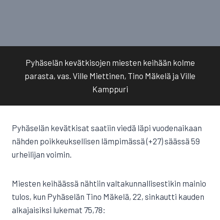
Pyhäselän kevätkisojen miesten keihään kolme
parasta, vas. Ville Miettinen, Tino Mäkelä ja Ville
Kamppuri
Pyhäselän kevätkisat saatiin viedä läpi vuodenaikaan
nähden poikkeuksellisen lämpimässä (+27) säässä 59
urheilijan voimin.
Miesten keihäässä nähtiin valtakunnallisestikin mainio
tulos, kun Pyhäselän Tino Mäkelä, 22, sinkautti kauden
alkajaisiksi lukemat 75,78: