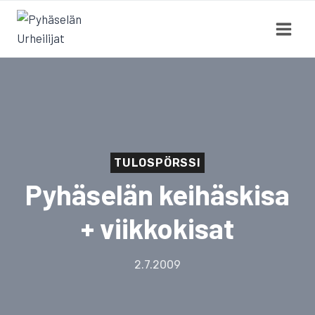
Siirry
sisältöön
TULOSPÖRSSI
Pyhäselän keihäskisa
+ viikkokisat
2.7.2009