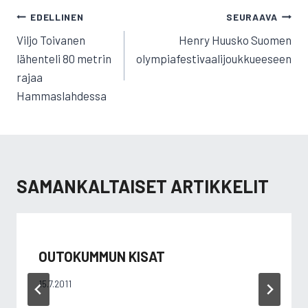
ARTIKKELIEN
EDELLINEN
SEURAAVA
SELAUS
Viljo Toivanen
Henry Huusko Suomen
lähenteli 80 metrin
olympiafestivaalijoukkueeseen
rajaa
Hammaslahdessa
SAMANKALTAISET ARTIKKELIT
OUTOKUMMUN KISAT
15.7.2011