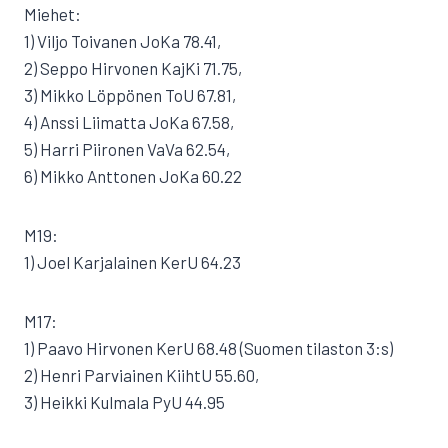
Miehet:
1) Viljo Toivanen JoKa 78.41,
2) Seppo Hirvonen KajKi 71.75,
3) Mikko Löppönen ToU 67.81,
4) Anssi Liimatta JoKa 67.58,
5) Harri Piironen VaVa 62.54,
6) Mikko Anttonen JoKa 60.22
M19:
1) Joel Karjalainen KerU 64.23
M17:
1) Paavo Hirvonen KerU 68.48 (Suomen tilaston 3:s)
2) Henri Parviainen KiihtU 55.60,
3) Heikki Kulmala PyU 44.95