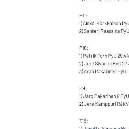
P11:
1) Alexei Kärkkäinen Py
2) Santeri Raassina PyU
P10:
1) Patrik Torn PyU 29.44
2) Jere Sivonen PyU 27.
3) Aron Pakarinen PyU 1
P9:
1) Jaro Pakarinen 8 PyU
2) Jere Kamppuri RäKV 
T15:
1) Janette Ahponen PyU