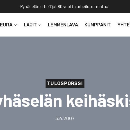
Pyhäselän urheilijat 80 vuotta urheilutoimintaa!
SEURA
LAJIT
LEMMENLAVA
KUMPPANIT
YHTE
TULOSPÖRSSI
häselän keihäsk
5.6.2007