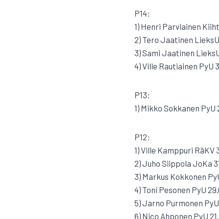
P14:
1) Henri Parviainen Kiih
2) Tero Jaatinen LieksU
3) Sami Jaatinen Lieks
4) Ville Rautiainen PyU 
P13:
1) Mikko Sokkanen PyU 
P12:
1) Ville Kamppuri RäKV 
2) Juho Siippola JoKa 3
3) Markus Kokkonen PyU
4) Toni Pesonen PyU 29
5) Jarno Purmonen PyU
6) Nico Ahponen PyU 21