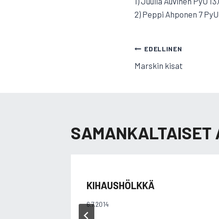
1) Juulia Auvinen PyU 13
2) Peppi Ahponen 7 PyU
ARTIKKELI
EDELLINEN
Marskin kisat
SELAUS
SAMANKALTAISET 
KIHAUSHÖLKKÄ
6.7.2014