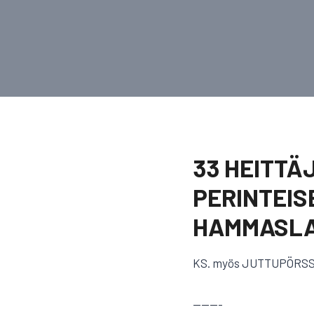
33 HEITTÄ
PERINTEIS
HAMMASLA
KS. myös JUTTUPÖRSS
———-