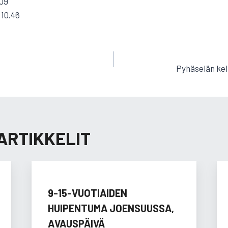
.09
 10.46
EN
Pyhäselän keih
ARTIKKELIT
9-15-VUOTIAIDEN
HUIPENTUMA JOENSUUSSA,
AVAUSPÄIVÄ