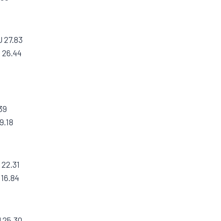
U 27.83
 26.44
39
9.18
 22.31
16.84
 25.30