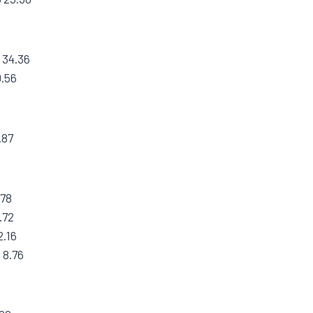
U 34.36
0.56
.87
.78
.72
2.16
 8.76