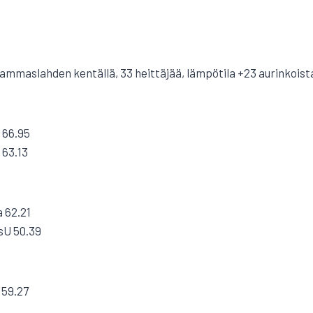
ammaslahden kentällä, 33 heittäjää, lämpötila +23 aurinkoist
 66.95
 63.13
a 62.21
ksU 50.39
 59.27