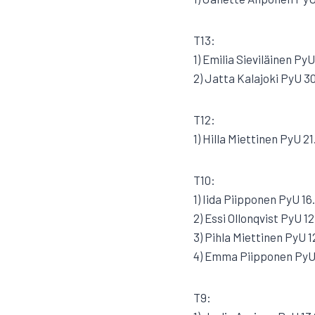
T13:
1) Emilia Sieviläinen Py
2) Jatta Kalajoki PyU 3
T12:
1) Hilla Miettinen PyU 21
T10:
1) Iida Piipponen PyU 16
2) Essi Ollonqvist PyU 12
3) Pihla Miettinen PyU 1
4) Emma Piipponen PyU
T9: