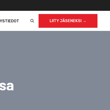
LIITY JÄSENEKSI →
YSTIEDOT
isa