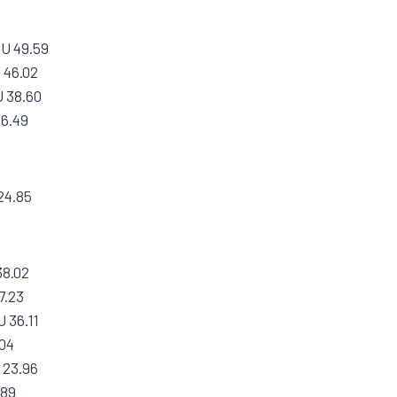
tU 49.59
 46.02
U 38.60
36.49
24.85
38.02
7.23
 36.11
.04
 23.96
.89