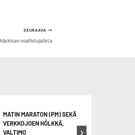
SEURAAVA
äskisan osallistujalista
MATIN MARATON (PM) SEKÄ
MAANTI
VERKKOJOEN HÖLKKÄ,
KILPAI
VALTIMO
REIJOL