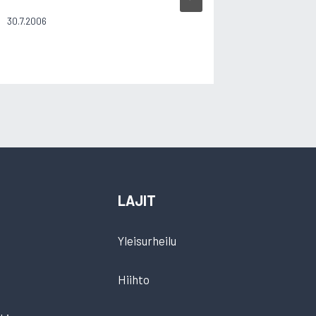
30.7.2006
26.4.2003
LAJIT
Yleisurheilu
Hiihto