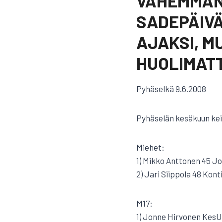
VÄHEMMÄN 
SADEPÄIVÄ
AJAKSI, M
HUOLIMATT
Pyhäselkä 9.6.2008
Pyhäselän kesäkuun keih
Miehet:
1) Mikko Anttonen 45 JoK
2) Jari Siippola 48 Konti
M17:
1) Jonne Hirvonen KesU 5