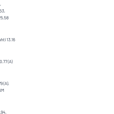
,
63,
25.58
hti 13.16
0.77 (A)
9 (A).
NM
.94,