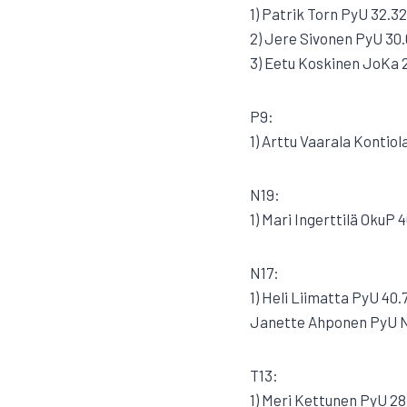
1) Patrik Torn PyU 32.32
2) Jere Sivonen PyU 30.
3) Eetu Koskinen JoKa 
P9:
1) Arttu Vaarala Kontiola
N19:
1) Mari Ingerttilä OkuP 4
N17:
1) Heli Liimatta PyU 40.7
Janette Ahponen PyU 
T13:
1) Meri Kettunen PyU 28