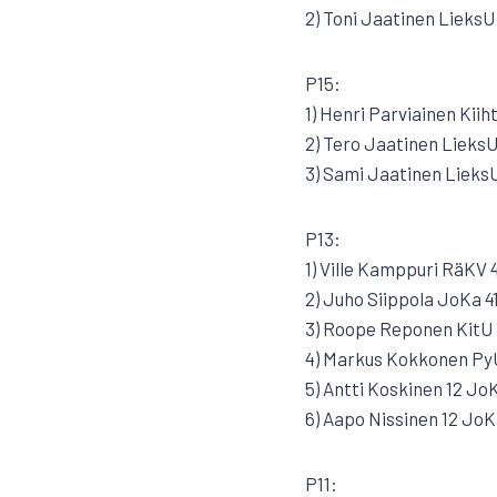
2) Toni Jaatinen LieksU 
P15:
1) Henri Parviainen Kiih
2) Tero Jaatinen LieksU
3) Sami Jaatinen Lieks
P13:
1) Ville Kamppuri RäKV 4
2) Juho Siippola JoKa 41
3) Roope Reponen KitU 
4) Markus Kokkonen PyU
5) Antti Koskinen 12 Jo
6) Aapo Nissinen 12 JoK
P11: