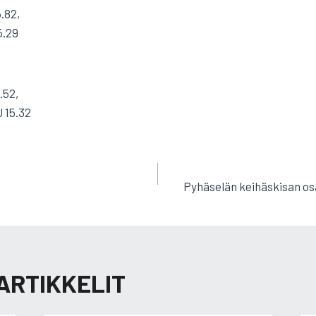
.82,
5.29
.52,
U 15.32
EN
Pyhäselän keihäskisan osal
ARTIKKELIT