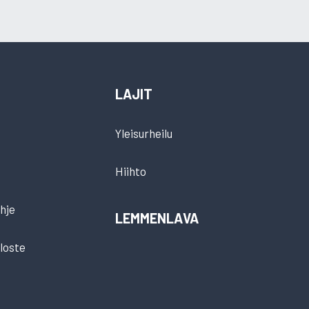
LAJIT
Yleisurheilu
Hiihto
hje
LEMMENLAVA
loste