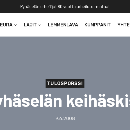
Pyhäselän urheilijat 80 vuotta urheilutoimintaa!
SEURA
LAJIT
LEMMENLAVA
KUMPPANIT
YHTE
TULOSPÖRSSI
häselän keihäsk
9.6.2008