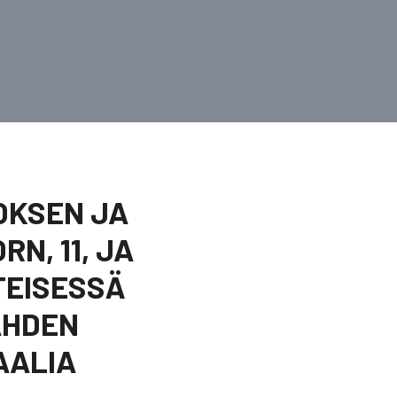
LOKSEN JA
N, 11, JA
TEISESSÄ
AHDEN
AALIA