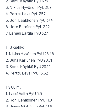
2. Samu Käyhkö PyU 375
3. Niklas Hyvönen PyU 359
4. Perttu Levä PyU 357
5. Joni Laakkonen PyU 344
6. Jere Piiroinen PyU 342
7. Eemeli Laitila PyU 327
P10 kiekko:
1. Niklas Hyvönen PyU 25.46
2. Juha Karjunen PyU 20.71
3. Samu Käyhkö PyU 20.14
4. Perttu Levä PyU 16.32
P9 60 m:
1. Lassi Valta PyU 9,9
2. Roni Lehikoinen PyU 11,0
3. Juuso Miettinen PyU 11,9