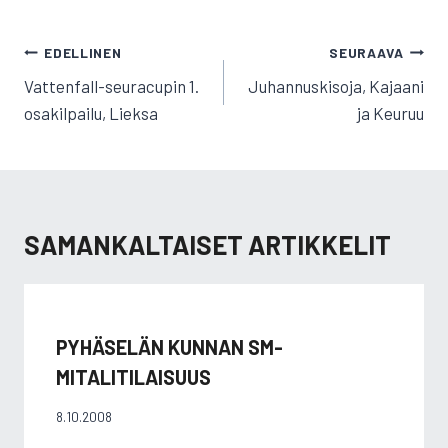
ARTIKKELIEN
EDELLINEN
SEURAAVA
SELAUS
Vattenfall-seuracupin 1.
Juhannuskisoja, Kajaani
osakilpailu, Lieksa
ja Keuruu
SAMANKALTAISET ARTIKKELIT
PYHÄSELÄN KUNNAN SM-
MITALITILAISUUS
8.10.2008