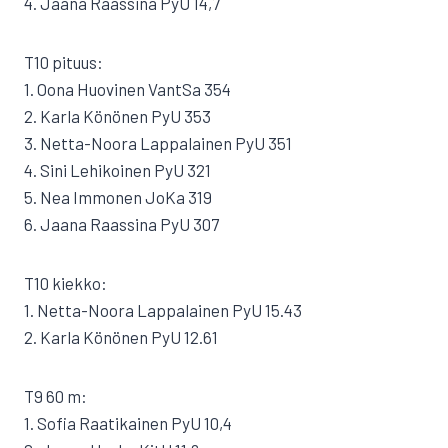
4. Jaana Raassina PyU 14,7
T10 pituus:
1. Oona Huovinen VantSa 354
2. Karla Könönen PyU 353
3. Netta-Noora Lappalainen PyU 351
4. Sini Lehikoinen PyU 321
5. Nea Immonen JoKa 319
6. Jaana Raassina PyU 307
T10 kiekko:
1. Netta-Noora Lappalainen PyU 15.43
2. Karla Könönen PyU 12.61
T9 60 m:
1. Sofia Raatikainen PyU 10,4