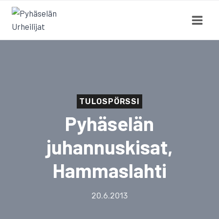
Siirry
sisältöön
TULOSPÖRSSI
Pyhäselän
juhannuskisat,
Hammaslahti
20.6.2013