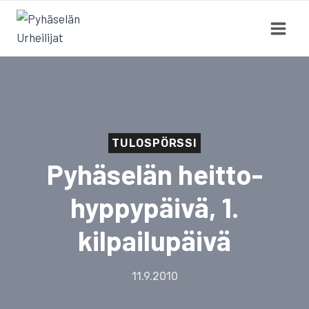
Siirry
sisältöön
TULOSPÖRSSI
Pyhäselän heitto-
hyppypäivä, 1.
kilpailupäivä
11.9.2010