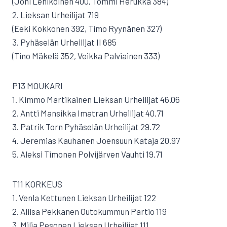
(Joni Lehikoinen 400, Tommi Herukka 384)
2. Lieksan Urheilijat 719
(Eeki Kokkonen 392, Timo Ryynänen 327)
3. Pyhäselän Urheilijat II 685
(Tino Mäkelä 352, Veikka Palviainen 333)
P13 MOUKARI
1. Kimmo Martikainen Lieksan Urheilijat 46.06
2. Antti Mansikka Imatran Urheilijat 40.71
3. Patrik Torn Pyhäselän Urheilijat 29.72
4. Jeremias Kauhanen Joensuun Kataja 20.97
5. Aleksi Timonen Polvijärven Vauhti 19.71
T11 KORKEUS
1. Venla Kettunen Lieksan Urheilijat 122
2. Aliisa Pekkanen Outokummun Partio 119
3. Milja Pesonen Lieksan Urheilijat 111