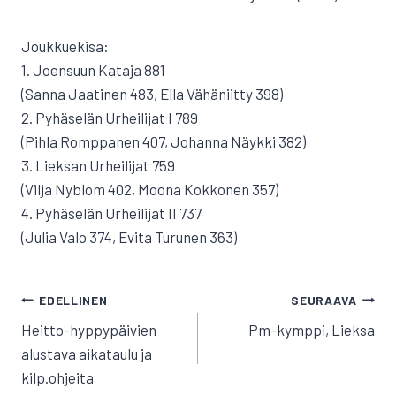
Joukkuekisa:
1. Joensuun Kataja 881
(Sanna Jaatinen 483, Ella Vähäniitty 398)
2. Pyhäselän Urheilijat I 789
(Pihla Romppanen 407, Johanna Näykki 382)
3. Lieksan Urheilijat 759
(Vilja Nyblom 402, Moona Kokkonen 357)
4. Pyhäselän Urheilijat II 737
(Julia Valo 374, Evita Turunen 363)
ARTIKKELIEN
EDELLINEN
SEURAAVA
SELAUS
Heitto-hyppypäivien
Pm-kymppi, Lieksa
alustava aikataulu ja
kilp.ohjeita