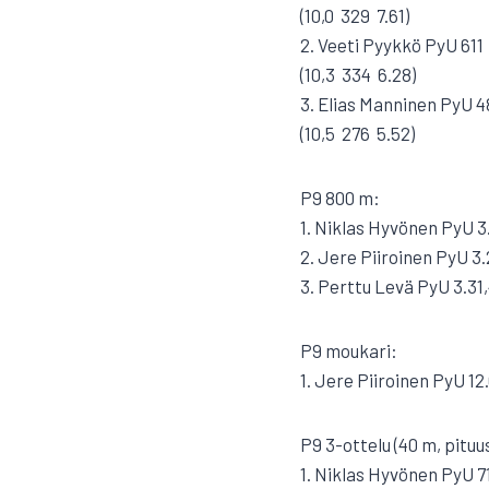
(10,0  329  7.61)
2. Veeti Pyykkö PyU 611
(10,3  334  6.28)
3. Elias Manninen PyU 4
(10,5  276  5.52)
P9 800 m:
1. Niklas Hyvönen PyU 3
2. Jere Piiroinen PyU 3.
3. Perttu Levä PyU 3.31
P9 moukari:
1. Jere Piiroinen PyU 12
P9 3-ottelu (40 m, pituus
1. Niklas Hyvönen PyU 7