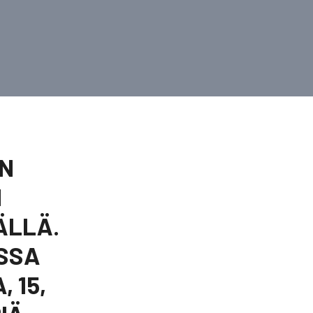
N
N
ÄLLÄ.
ASSA
 15,