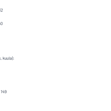
32
60
, kuula):
9
 149