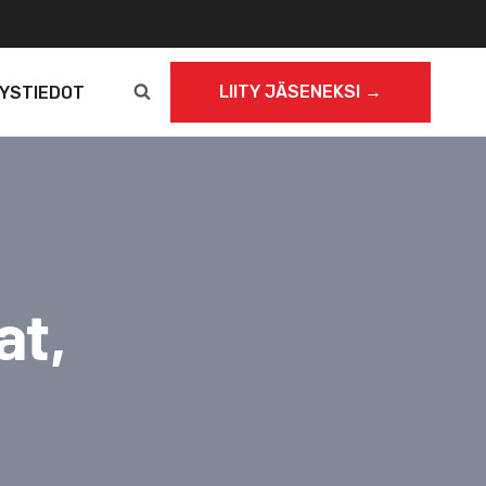
LIITY JÄSENEKSI →
YSTIEDOT
at,