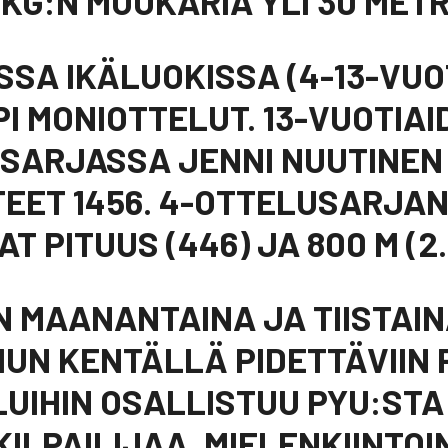
 KG:N MOUKARIA YLI 30 METR
SA IKÄLUOKISSA (4-13-VUO
PI MONIOTTELUT. 13-VUOTIA
SARJASSA JENNI NUUTINEN
TEET 1456. 4-OTTELUSARJA
AT PITUUS (446) JA 800 M (2.
ON MAANANTAINA JA TIISTAI
N KENTÄLLÄ PIDETTÄVIIN 
UIHIN OSALLISTUU PYU:STA
KILPAILIJAA. MIELENKIINTO