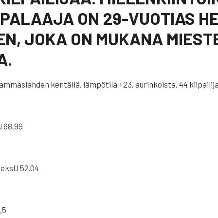
PALAAJA ON 29-VUOTIAS HE
N, JOKA ON MUKANA MIESTE
A.
mmaslahden kentällä, lämpötila +23, aurinkoista, 44 kilpailij
 68.99
ieksU 52.04
,5