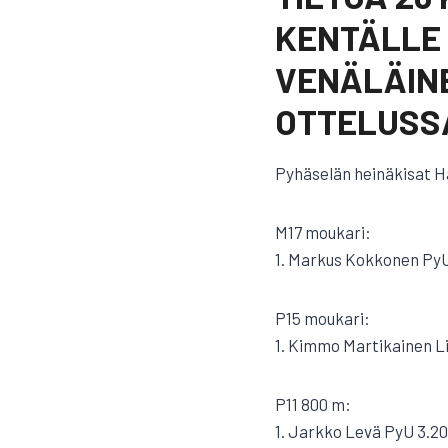
KENTÄLLE 
VENÄLÄINE
OTTELUSS
Pyhäselän heinäkisat Ha
M17 moukari:
1. Markus Kokkonen PyU
P15 moukari:
1. Kimmo Martikainen L
P11 800 m:
1. Jarkko Levä PyU 3.20