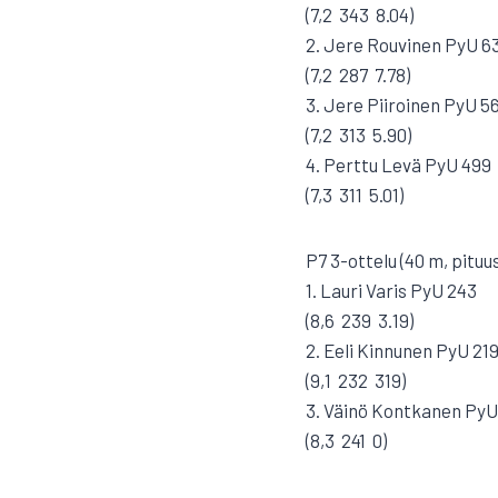
(7,2  343  8.04)
2. Jere Rouvinen PyU 6
(7,2  287  7.78)
3. Jere Piiroinen PyU 5
(7,2  313  5.90)
4. Perttu Levä PyU 499
(7,3  311  5.01)
P7 3-ottelu (40 m, pituus
1. Lauri Varis PyU 243
(8,6  239  3.19)
2. Eeli Kinnunen PyU 21
(9,1  232  319)
3. Väinö Kontkanen PyU
(8,3  241  0)