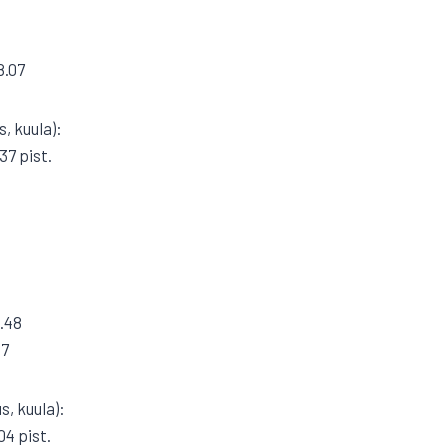
8.07
s, kuula):
37 pist.
3.48
07
s, kuula):
04 pist.