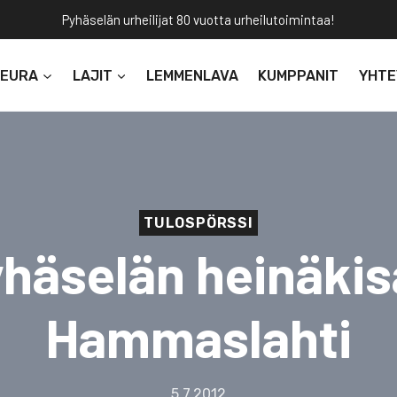
Pyhäselän urheilijat 80 vuotta urheilutoimintaa!
SEURA
LAJIT
LEMMENLAVA
KUMPPANIT
YHTE
TULOSPÖRSSI
häselän heinäkis
Hammaslahti
5.7.2012