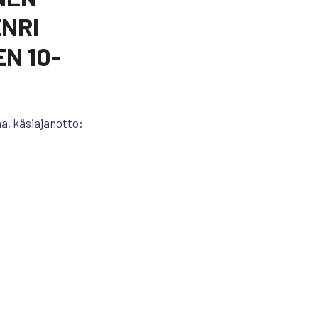
NRI
N 10-
aa, käsiajanotto: