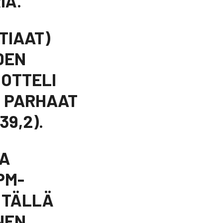
IÄ.
TIAAT)
IDEN
 OTTELI
N PARHAAT
39,2).
NA
PM-
 TÄLLÄ
INEN