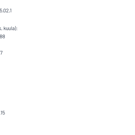
5.02,1
, kuula):
 88
27
.15