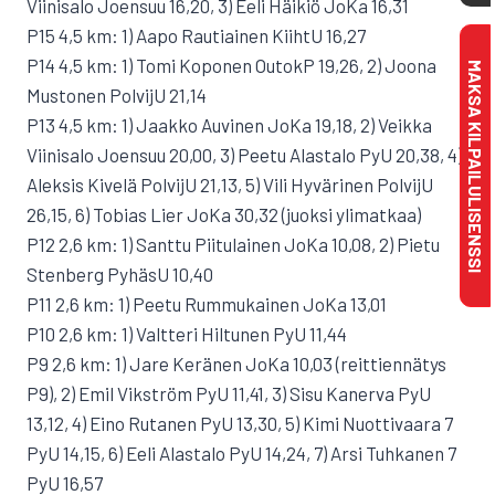
Viinisalo Joensuu 16,20, 3) Eeli Häikiö JoKa 16,31
P15 4,5 km: 1) Aapo Rautiainen KiihtU 16,27
P14 4,5 km: 1) Tomi Koponen OutokP 19,26, 2) Joona
MAKSA KILPAILULISENSSI
Mustonen PolvijU 21,14
P13 4,5 km: 1) Jaakko Auvinen JoKa 19,18, 2) Veikka
Viinisalo Joensuu 20,00, 3) Peetu Alastalo PyU 20,38, 4)
Aleksis Kivelä PolvijU 21,13, 5) Vili Hyvärinen PolvijU
26,15, 6) Tobias Lier JoKa 30,32 (juoksi ylimatkaa)
P12 2,6 km: 1) Santtu Piitulainen JoKa 10,08, 2) Pietu
Stenberg PyhäsU 10,40
P11 2,6 km: 1) Peetu Rummukainen JoKa 13,01
P10 2,6 km: 1) Valtteri Hiltunen PyU 11,44
P9 2,6 km: 1) Jare Keränen JoKa 10,03 (reittiennätys
P9), 2) Emil Vikström PyU 11,41, 3) Sisu Kanerva PyU
13,12, 4) Eino Rutanen PyU 13,30, 5) Kimi Nuottivaara 7
PyU 14,15, 6) Eeli Alastalo PyU 14,24, 7) Arsi Tuhkanen 7
PyU 16,57