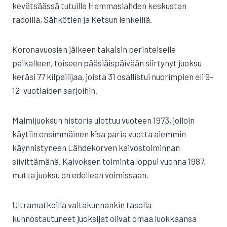
kevätsäässä tutuilla Hammaslahden keskustan
radoilla, Sähkötien ja Ketsun lenkeillä.
Koronavuosien jälkeen takaisin perinteiselle
paikalleen, toiseen pääsiäispäivään siirtynyt juoksu
keräsi 77 kilpailijaa, joista 31 osallistui nuorimpien eli 9-
12-vuotiaiden sarjoihin.
Malmijuoksun historia ulottuu vuoteen 1973, jolloin
käytiin ensimmäinen kisa paria vuotta aiemmin
käynnistyneen Lähdekorven kaivostoiminnan
siivittämänä. Kaivoksen toiminta loppui vuonna 1987,
mutta juoksu on edelleen voimissaan.
Ultramatkoilla valtakunnankin tasolla
kunnostautuneet juoksijat olivat omaa luokkaansa