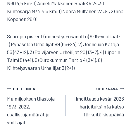
N60 4,5 km: 1) Anneli Makkonen RääkKV 24,30
Kuntosarja M/N 4,5 km: 1) Noora Multanen 23,04, 2) Iina
Koponen 26,01
Seurojen pisteet (menestys+osanotto) 9-15-vuotiaat:
1) Pyhäselän Urheilijat 89 (65+24), 2) Joensuun Kataja
55 (43+12), 3) Polvijärven Urheilijat 20 (13+7), 4) Liperin
Taimi 5 (4+1), 5) Outokummun Partio 4 (3+1), 6)
Kiihtelysvaaran Urheilijat 3 (2+1)
ARTIKKELIEN
EDELLINEN
SEURAAVA
SELAUS
Malmijuoksun tilastoja
Ilmoittaudu kesän 2023
1973-2022,
harjoituksiin ja katso
osallistujamäärät ja
tärkeitä kisapäiviä
voittajat