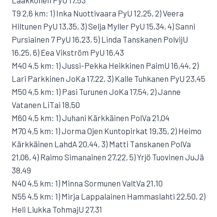
Laakkonen PyU 17,53
T9 2,6 km: 1) Inka Nuottivaara PyU 12,25, 2) Veera
Hiltunen PyU 13,35, 3) Selja Myller PyU 15,34, 4) Sanni
Pursiainen 7 PyU 16,23, 5) Linda Tanskanen PolvijU
16,25, 6) Eea Vikström PyU 16,43
M40 4,5 km: 1) Jussi-Pekka Heikkinen PaimU 16,44, 2)
Lari Parkkinen JoKa 17,22, 3) Kalle Tuhkanen PyU 23,45
M50 4,5 km: 1) Pasi Turunen JoKa 17,54, 2) Janne
Vatanen LiTai 18,50
M60 4,5 km: 1) Juhani Kärkkäinen PolVa 21,04
M70 4,5 km: 1) Jorma Ojen Kuntopirkat 19,35, 2) Heimo
Kärkkäinen LahdA 20,44, 3) Matti Tanskanen PolVa
21,06, 4) Raimo Simanainen 27,22, 5) Yrjö Tuovinen JuJä
38,49
N40 4,5 km: 1) Minna Sormunen ValtVa 21,10
N55 4,5 km: 1) Mirja Lappalainen Hammaslahti 22,50, 2)
Heli Liukka TohmajU 27,31