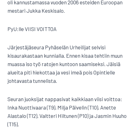
oli kannustamassa vuoden 2006 esteiden Euroopan
mestari Jukka Keskisalo.
PyU:lle VIISI VOITTOA
Järjestäjäseura Pyhäselän Urheilijat selvisi
kisaurakastaan kunnialla. Ennen kisaa tehtiin muun
muassa iso työ ratojen kuntoon saamiseksi. Jäisiä
alueita piti hiekottaa ja vesi imeä pois Opintielle
johtavasta tunnelista.
Seuran juoksijat nappasivat kaikkiaan viisi voittoa:
Inka Nuottivaara (T9), Milja Päivelin (T10), Anette
Alastalo (T12), Valtteri Hiltunen (P10) ja Jasmin Huuho
(T15).