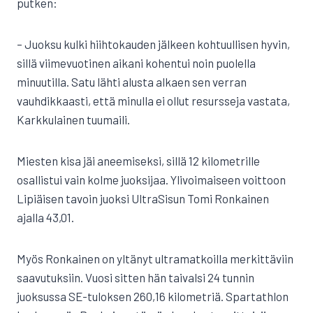
putken:
– Juoksu kulki hiihtokauden jälkeen kohtuullisen hyvin,
sillä viimevuotinen aikani kohentui noin puolella
minuutilla. Satu lähti alusta alkaen sen verran
vauhdikkaasti, että minulla ei ollut resursseja vastata,
Karkkulainen tuumaili.
Miesten kisa jäi aneemiseksi, sillä 12 kilometrille
osallistui vain kolme juoksijaa. Ylivoimaiseen voittoon
Lipiäisen tavoin juoksi UltraSisun Tomi Ronkainen
ajalla 43,01.
Myös Ronkainen on yltänyt ultramatkoilla merkittäviin
saavutuksiin. Vuosi sitten hän taivalsi 24 tunnin
juoksussa SE-tuloksen 260,16 kilometriä. Spartathlon