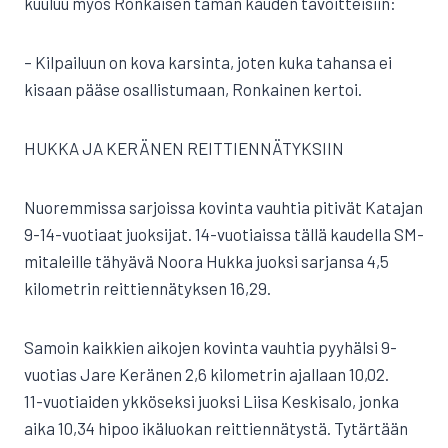
kuuluu myös Ronkaisen tämän kauden tavoitteisiin:
– Kilpailuun on kova karsinta, joten kuka tahansa ei
kisaan pääse osallistumaan, Ronkainen kertoi.
HUKKA JA KERÄNEN REITTIENNÄTYKSIIN
Nuoremmissa sarjoissa kovinta vauhtia pitivät Katajan
9-14-vuotiaat juoksijat. 14-vuotiaissa tällä kaudella SM-
mitaleille tähyävä Noora Hukka juoksi sarjansa 4,5
kilometrin reittiennätyksen 16,29.
Samoin kaikkien aikojen kovinta vauhtia pyyhälsi 9-
vuotias Jare Keränen 2,6 kilometrin ajallaan 10,02.
11-vuotiaiden ykköseksi juoksi Liisa Keskisalo, jonka
aika 10,34 hipoo ikäluokan reittiennätystä. Tytärtään