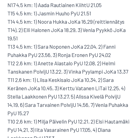
N17 4,5 km: 1) Aada Rautiainen KiihtU 21,05
T15 4,5 km: 1) Jasmin Huuho PyU 21,51
T14 4,5 km: 1) Noora Hukka JoKa 16,29 (reittiennätys
T14), 2) Elli Halonen JoKa 18,29, 3) Venla Pyykkö JoKa
19,51
T13 4,5 km: 1) Sara Noponen JoKa 22,04, 2) Fanni
Puhakka PyU 23,56, 3) Ronja Eronen PyU 24,02
T12 2,6 km: 1) Anette Alastalo PyU 12,08, 2) Helmi
Tanskanen PolvijU 13,22, 3) Vinka Pyylampi JoKa 13,37
T11 2,6 km: 1) Liisa Keskisalo JoKa 10,34, 2) Sara
Keränen JoKa 10,45, 3) Kerttu Vatanen LiTai 12,25, 4)
Stella Laakkonen PyU 13,27, 5) Alissa Kivelä PolvijU
14,19, 6) Sara Tarvainen PolvijU 14,56, 7) Venla Puhakka
PyU 15,27
T10 2,6 km: 1) Milja Päivelin PyU 12,21, 2) Elsi Hautamäki
PyU 14,21, 3) Iita Vasarainen PyU 17,05, 4) Diana