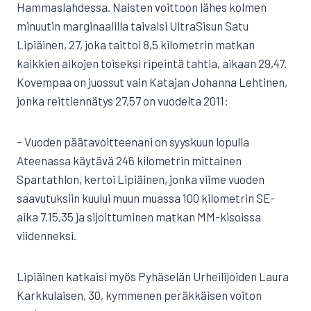
Hammaslahdessa. Naisten voittoon lähes kolmen
minuutin marginaalilla taivalsi UltraSisun Satu
Lipiäinen, 27, joka taittoi 8,5 kilometrin matkan
kaikkien aikojen toiseksi ripeintä tahtia, aikaan 29,47.
Kovempaa on juossut vain Katajan Johanna Lehtinen,
jonka reittiennätys 27,57 on vuodelta 2011:
– Vuoden päätavoitteenani on syyskuun lopulla
Ateenassa käytävä 246 kilometrin mittainen
Spartathlon, kertoi Lipiäinen, jonka viime vuoden
saavutuksiin kuului muun muassa 100 kilometrin SE-
aika 7.15,35 ja sijoittuminen matkan MM-kisoissa
viidenneksi.
Lipiäinen katkaisi myös Pyhäselän Urheilijoiden Laura
Karkkulaisen, 30, kymmenen peräkkäisen voiton