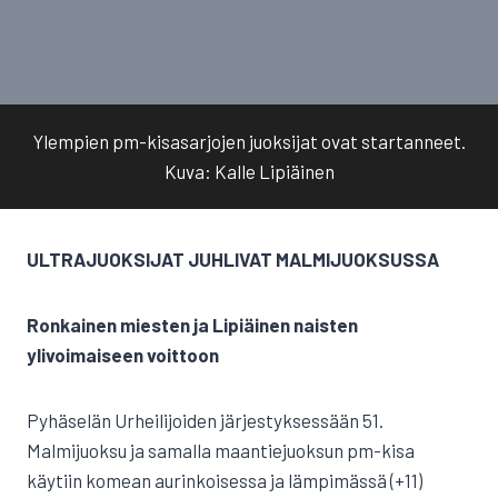
Ylempien pm-kisasarjojen juoksijat ovat startanneet.
Kuva: Kalle Lipiäinen
ULTRAJUOKSIJAT JUHLIVAT MALMIJUOKSUSSA
Ronkainen miesten ja Lipiäinen naisten
ylivoimaiseen voittoon
Pyhäselän Urheilijoiden järjestyksessään 51.
Malmijuoksu ja samalla maantiejuoksun pm-kisa
käytiin komean aurinkoisessa ja lämpimässä (+11)