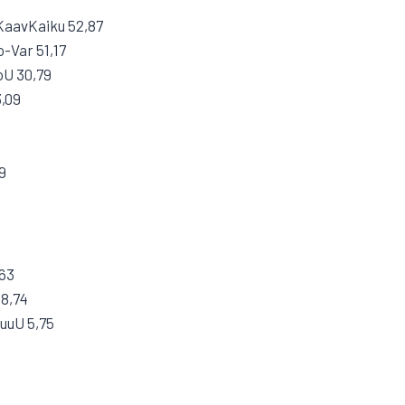
 KaavKaiku 52,87
o-Var 51,17
oU 30,79
,09
9
,63
 8,74
uuU 5,75