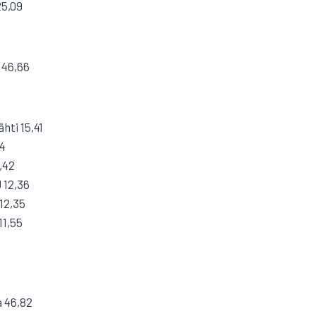
25,09
 46,66
hti 15,41
44
,42
 12,36
12,35
11,55
a 46,82