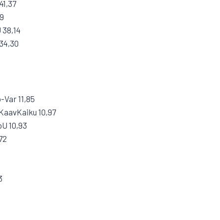
41,37
19
 38,14
34,30
o-Var 11,85
 KaavKaiku 10,97
oU 10,93
72
3