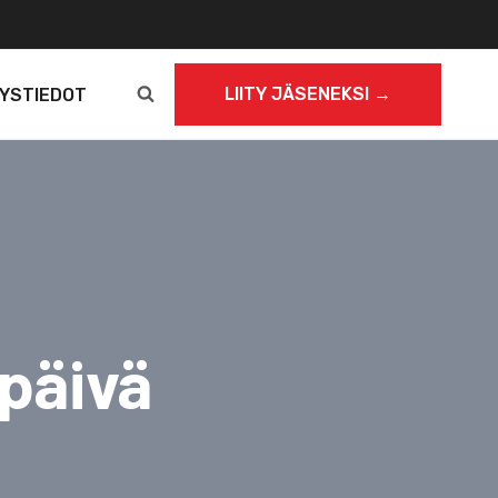
LIITY JÄSENEKSI →
YSTIEDOT
opäivä