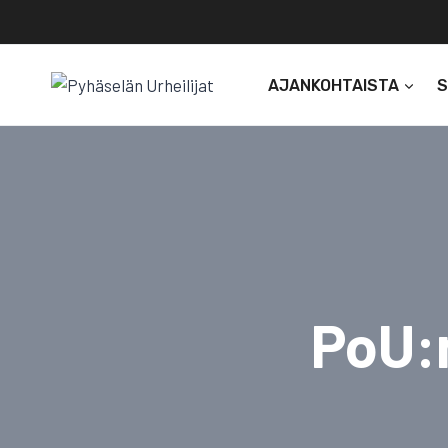
Siirry
sisältöön
AJANKOHTAISTA
PoU:n