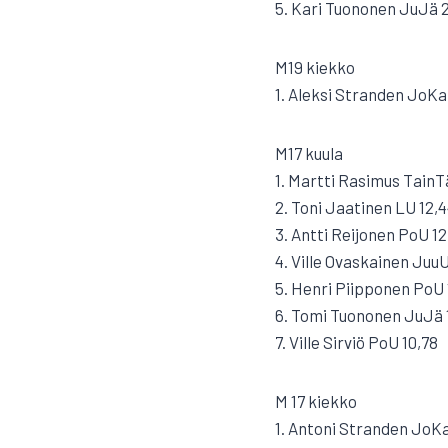
5. Kari Tuononen JuJä 
M19 kiekko
1. Aleksi Stranden JoKa
M17 kuula
1. Martti Rasimus TainTä
2. Toni Jaatinen LU 12,
3. Antti Reijonen PoU 12
4. Ville Ovaskainen JuuU
5. Henri Piipponen PoU 
6. Tomi Tuononen JuJä 
7. Ville Sirviö PoU 10,78
M 17 kiekko
1. Antoni Stranden JoK