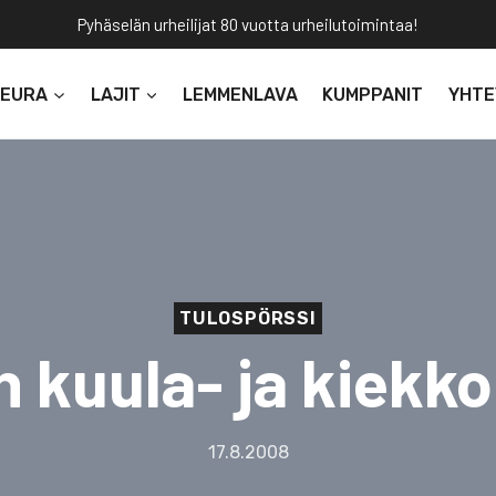
Pyhäselän urheilijat 80 vuotta urheilutoimintaa!
SEURA
LAJIT
LEMMENLAVA
KUMPPANIT
YHTE
TULOSPÖRSSI
 kuula- ja kiekk
17.8.2008