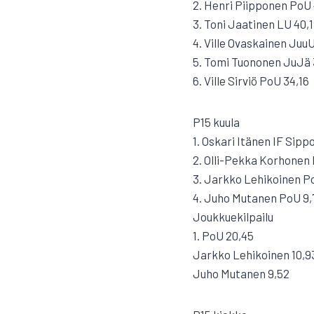
2. Henri Piipponen PoU 
3. Toni Jaatinen LU 40,
4. Ville Ovaskainen JuuU
5. Tomi Tuononen JuJä 
6. Ville Sirviö PoU 34,16
P15 kuula
1. Oskari Itänen IF Sipp
2. Olli-Pekka Korhonen
3. Jarkko Lehikoinen P
4. Juho Mutanen PoU 9,
Joukkuekilpailu
1. PoU 20,45
Jarkko Lehikoinen 10,9
Juho Mutanen 9,52