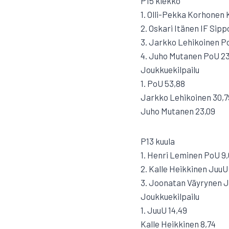
P15 kiekko
1. Olli-Pekka Korhonen
2. Oskari Itänen IF Sipp
3. Jarkko Lehikoinen P
4. Juho Mutanen PoU 23
Joukkuekilpailu
1. PoU 53,88
Jarkko Lehikoinen 30,7
Juho Mutanen 23,09
P13 kuula
1. Henri Leminen PoU 9
2. Kalle Heikkinen JuuU
3. Joonatan Väyrynen J
Joukkuekilpailu
1. JuuU 14,49
Kalle Heikkinen 8,74