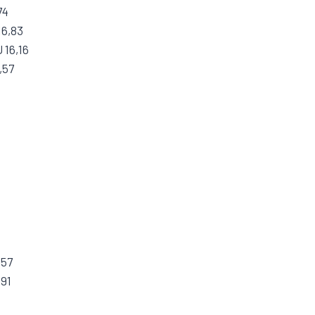
74
16,83
 16,16
,57
,57
,91