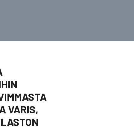
A
IHIN
OVIMMASTA
 VARIS,
TILASTON