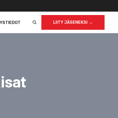
LIITY JÄSENEKSI →
YSTIEDOT
isat