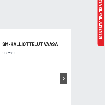
MAKSA KILPAILULISENSSI
SM-HALLIOTTELUT VAASA
SM-VIE
18.2.2006
8.7.2006