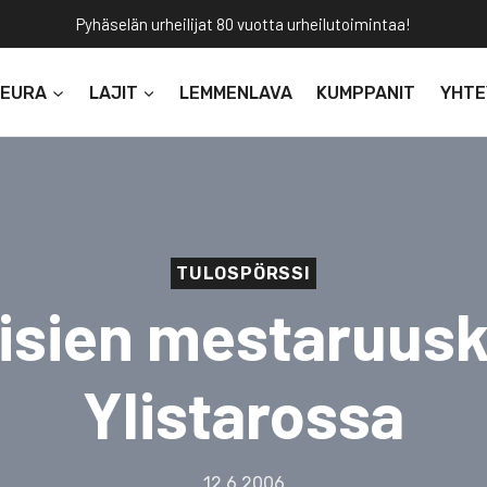
Pyhäselän urheilijat 80 vuotta urheilutoimintaa!
SEURA
LAJIT
LEMMENLAVA
KUMPPANIT
YHTE
TULOSPÖRSSI
iisien mestaruusk
Ylistarossa
12.6.2006