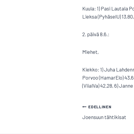
Kuula: 1) Pasi Lautala P
Lieksa (PyhäselU) 13,80,
2. päivä 8.6.:
Miehet,
Kiekko: 1) Juha Lahdenr
Porvoo (HamarElo) 43,63
(ViialVa) 42,28, 6) Jann
ARTIKKELI
EDELLINEN
Joensuun tähtikisat
SELAUS