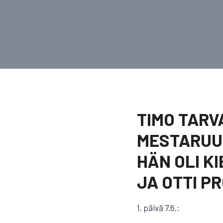
TIMO TARV
MESTARUU
HÄN OLI K
JA OTTI P
1. päivä 7.6.: