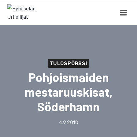
Siirry
sisältöön
TULOSPÖRSSI
Pohjoismaiden
mestaruuskisat,
Söderhamn
4.9.2010