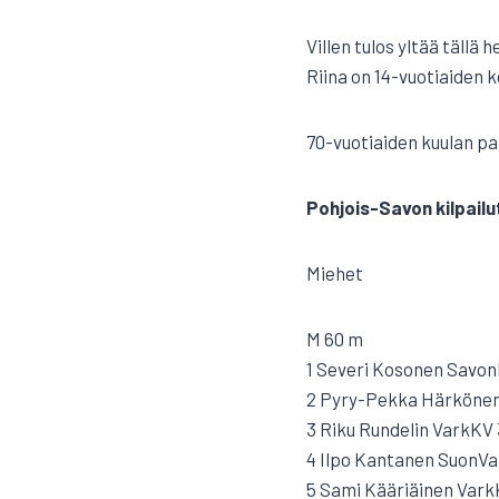
Villen tulos yltää tällä
Riina on 14-vuotiaiden k
70-vuotiaiden kuulan par
Pohjois-Savon kilpailu
Miehet
M 60 m
1 Severi Kosonen SavonlR
2 Pyry-Pekka Härkönen 
3 Riku Rundelin VarkKV 
4 Ilpo Kantanen SuonVa 
5 Sami Kääriäinen VarkK