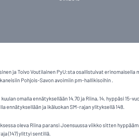
sinen ja Toivo Voutilainen PyU:sta osallistuivat erinomaisella
kaneisiin Pohjois-Savon avoimiin pm-hallikisoihin .
en kuulan omalla ennätyksellään 14.70 ja Riina, 14, hyppäsi 15-
a ennätyksellään ja ikäluokan SM-rajan ylityksellä 148.
ksessa oleva Riina paransi Joensuussa viikko sitten hyppää
ja (147) ylittyi sentillä.