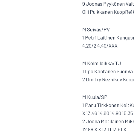
9 Joonas Pyykönen Valt
Olli Pulkkanen KuopRei 
M Seiväs/PV
1 Petri Laitinen Kangas
4.20/2 4.40/XXX
M Kolmiloikka/TJ
1 Ilpo Kantanen SuonVa 
2 Dmitry Reznikov KuopR
M Kuula/SP
1 Panu Tirkkonen KeitKu
X 13.46 14.60 14.90 15.35
2 Joona Matilainen Mikk
12.88 X X 13.11 13.51 X