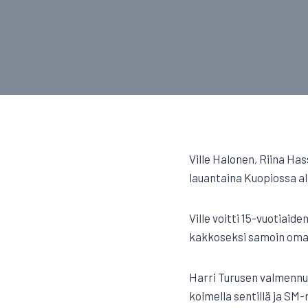
Ville Halonen, Riina Has
lauantaina Kuopiossa al
Ville voitti 15-vuotiaid
kakkoseksi samoin omall
Harri Turusen valmennu
kolmella sentillä ja SM-ra