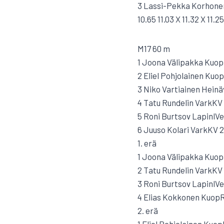
3 Lassi-Pekka Korhonen
10.65 11.03 X 11.32 X 11.25
M17 60 m
1 Joona Välipakka KuopR
2 Eliel Pohjolainen Kuop
3 Niko Vartiainen Heinä
4 Tatu Rundelin VarkKV 
5 Roni Burtsov LapinlVe 
6 Juuso Kolari VarkKV 2
1. erä
1 Joona Välipakka KuopR
2 Tatu Rundelin VarkKV 
3 Roni Burtsov LapinlVe 
4 Elias Kokkonen KuopR
2. erä