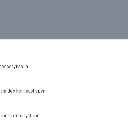
 menestyksellä
vuotiaiden korkeushypyn
määnsä ennätystään