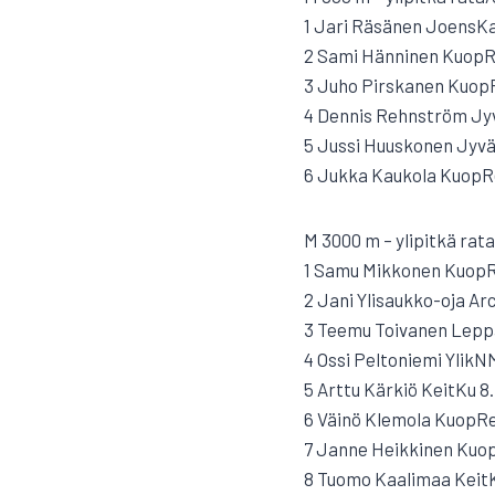
1 Jari Räsänen JoensKa 
2 Sami Hänninen KuopRei
3 Juho Pirskanen KuopR
4 Dennis Rehnström Jyv
5 Jussi Huuskonen Jyvä
6 Jukka Kaukola KuopRe
M 3000 m – ylipitkä rat
1 Samu Mikkonen KuopRe
2 Jani Ylisaukko-oja Arc
3 Teemu Toivanen Leppä
4 Ossi Peltoniemi YlikNM
5 Arttu Kärkiö KeitKu 8
6 Väinö Klemola KuopRei
7 Janne Heikkinen KuopR
8 Tuomo Kaalimaa KeitK