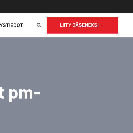
LIITY JÄSENEKSI →
YSTIEDOT
t pm-
ä