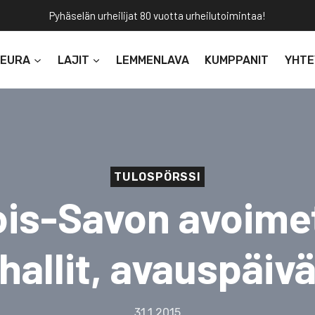
Pyhäselän urheilijat 80 vuotta urheilutoimintaa!
SEURA
LAJIT
LEMMENLAVA
KUMPPANIT
YHTE
TULOSPÖRSSI
ois-Savon avoime
hallit, avauspäiv
31.1.2015