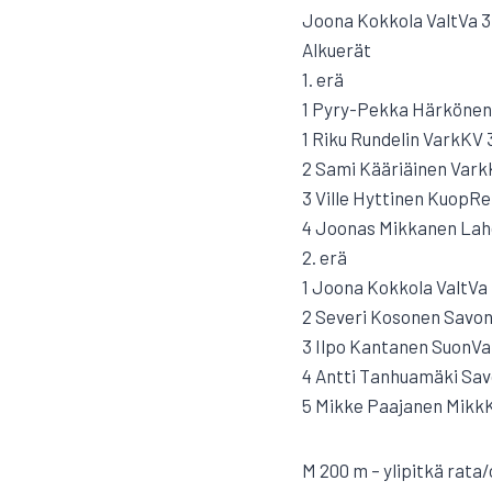
Joona Kokkola ValtVa 3
Alkuerät
1. erä
1 Pyry-Pekka Härkönen 
1 Riku Rundelin VarkKV 3
2 Sami Kääriäinen VarkK
3 Ville Hyttinen KuopRei
4 Joonas Mikkanen Lahd
2. erä
1 Joona Kokkola ValtVa 
2 Severi Kosonen SavonlR
3 Ilpo Kantanen SuonVa 
4 Antti Tanhuamäki Savo
5 Mikke Paajanen MikkK
M 200 m – ylipitkä rata