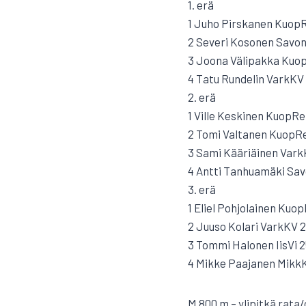
1. erä
1 Juho Pirskanen KuopR
2 Severi Kosonen Savonl
3 Joona Välipakka Kuop
4 Tatu Rundelin VarkKV 
2. erä
1 Ville Keskinen KuopRei
2 Tomi Valtanen KuopRe
3 Sami Kääriäinen VarkK
4 Antti Tanhuamäki Savo
3. erä
1 Eliel Pohjolainen Kuop
2 Juuso Kolari VarkKV 2
3 Tommi Halonen IisVi 2
4 Mikke Paajanen MikkK
M 800 m – ylipitkä rata