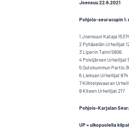
Joensuu 22.6.2021
Pohjola-seuracupin 1. o
1 Joensuun Kataja 1537
2 Pyhäselän Urheilijat 
3 Liperin Taimi 5806
4 Polvijärven Urheilijat
5 Outokummun Partio 3
6 Lieksan Urheilijat 874
7 Kiihtelysvaaran Urheil
8 Kiteen Urheilijat 217
Pohjois-Karjalan Seura
UP = ulkopuolella kilpai