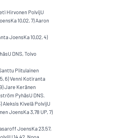
eti Hirvonen PolvijU
JoensKa 10,02, 7) Aaron
anta JoensKa 10,02, 4)
PyhäsU DNS, Toivo
Santtu Piitulainen
5, 6) Venni Kotiranta
, 9) Jare Keränen
ikström PyhäsU DNS.
) Aleksis Kivelä PolvijU
unen JoensKa 3,78 UP, 7)
Lasaroff JoensKa 23,57,
olvijU 14,42, Nooa