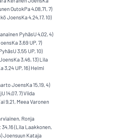
 Sara Keränen JoensKa
unen OutokPa 4.08,71, 7)
kö JoensKa 4.24,17, 10)
hvanainen PyhäsU 4,02, 4)
oensKa 3,69 UP, 7)
PyhäsU 3,55 UP, 10)
JoensKa 3,46, 13) Lila
 3,24 UP, 16) Helmi
aarto JoensKa 15,19, 4)
 14,07, 7) Viida
ai 9,21, Meea Varonen
arviainen, Ronja
 34,16 (Lila Laakkonen,
 6) Joensuun Kataja