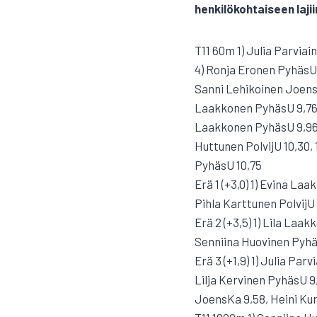
henkilökohtaiseen lajii
T11 60m 1) Julia Parvia
4) Ronja Eronen PyhäsU 9
Sanni Lehikoinen JoensK
Laakkonen PyhäsU 9,76, 
Laakkonen PyhäsU 9,96, 
Huttunen PolvijU 10,30, 1
PyhäsU 10,75
Erä 1 (+3,0) 1) Evina Laa
Pihla Karttunen PolvijU
Erä 2 (+3,5) 1) Lila Laa
Senniina Huovinen Pyhä
Erä 3 (+1,9) 1) Julia Pa
Lilja Kervinen PyhäsU 9
JoensKa 9,58, Heini Ku