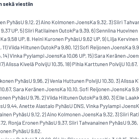
n sekä viestiin
inen PyhäsU 9,12, 2) Aino Kolmonen JoensKa 9,32, 3) Siiri Tahv
,37 UP, 5) Siiri Ratilainen OutokPa 9,39, 6) Senniina Huovinen
a 9,58 UP, 8. Heini Kuronen PyhäsU 9,62 UP, 9) Lilja Kervinen 
11) Viida Hiltunen OutokPa 9,80, 12) Sofi Reijonen JoensKa 9,9
14) Vinka Pyylampi JoensKa 10,06 UP, 15) Sara Keränen JoensK
7) Alissa Kivelä PolvijU 10,35, 18) Pihla Karttunen PolvijU 10,67
kkonen PyhäsU 9,96, 2) Venla Huttunen PolvijU 10,30, 3) Alissa Ki
 10,67, Sara Keränen JoensKa 10,10, Sofi Reijonen JoensKa 9,9
kkonen PyhäsU 9,76, 2) Viida Hiltunen OutokPa 9,80, 3) Elle Laa
sU 9,44, Anette Alastalo PyhäsU DNS, Vinka Pyylampi JoensKa
rviainen PyhäsU 9,12, 2) Aino Kolmonen JoensKa 9,32, 3) Siiri Rat
,72, Ronja Eronen PyhäsU 9,37, Siiri Tahvanainen PyhäsU 9,36,
ronen PyhäsU 9,62.