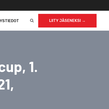
LIITY JÄSENEKSI →
YSTIEDOT
up, 1.
21,