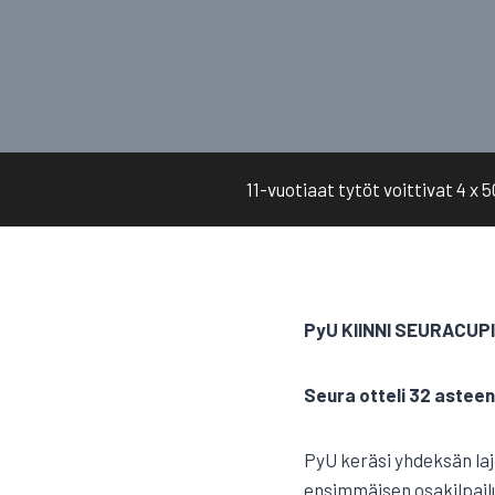
11-vuotiaat tytöt voittivat 4 x 
PyU KIINNI SEURACUP
Seura otteli 32 astee
PyU keräsi yhdeksän lajiv
ensimmäisen osakilpailu