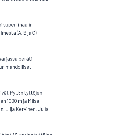
ni superfinaalin
mesta (A, B ja C)
sarjassa peräti
un mahdolliset
tyivät PyU:n tyttöjen
nen 1000 m ja Miisa
, Lilja Kervinen, Julia
ihäs), 13-sarjan tyttöjen