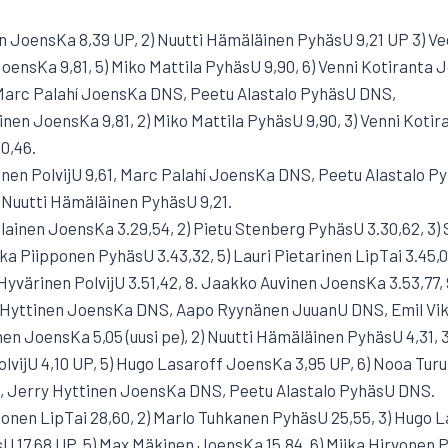
n JoensKa 8,39 UP, 2) Nuutti Hämäläinen PyhäsU 9,21 UP 3) Ve
JoensKa 9,81, 5) Miko Mattila PyhäsU 9,90, 6) Venni Kotiranta 
 Marc Palahí JoensKa DNS, Peetu Alastalo PyhäsU DNS,
ttinen JoensKa 9,81, 2) Miko Mattila PyhäsU 9,90, 3) Venni Kotir
0,46.
irvonen PolvijU 9,61, Marc Palahí JoensKa DNS, Peetu Alastalo 
Nuutti Hämäläinen PyhäsU 9,21.
ilainen JoensKa 3.29,54, 2) Pietu Stenberg PyhäsU 3.30,62, 3) 
ka Piipponen PyhäsU 3.43,32, 5) Lauri Pietarinen LipTai 3.45,0
i Hyvärinen PolvijU 3.51,42, 8. Jaakko Auvinen JoensKa 3.53,77
y Hyttinen JoensKa DNS, Aapo Ryynänen JuuanU DNS, Emil V
nen JoensKa 5,05 (uusi pe), 2) Nuutti Hämäläinen PyhäsU 4,31, 3
PolvijU 4,10 UP, 5) Hugo Lasaroff JoensKa 3,95 UP, 6) Nooa Tur
4, Jerry Hyttinen JoensKa DNS, Peetu Alastalo PyhäsU DNS.
ssonen LipTai 28,60, 2) Marlo Tuhkanen PyhäsU 25,55, 3) Hugo 
U 17,68 UP, 5) Max Mäkinen JoensKa 15,84, 6) Miika Hirvonen P