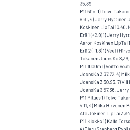
35,39.
P11 60m 1) Toivo Takane
9,61, 4) Jerry Hyttinen 
Koskinen LipTai 10,46,
Erä 1 (+2,8) 1) Jerry Hy
Aaron Koskinen LipTai 1
Erä 2 (+1,8) 1) Veeti H
Takanen JoensKa 8,39, 
P11 1000m 1) Voitto Vout
JoensKa 3.37,72, 4) Miik
JoensKa 3.50,93, 7) Vil
JoensKa 3.57,36, Jerr
P11 Pituus 1) Toivo Taka
4,11, 4) Miika Hirvonen 
Ate Jokinen LipTai 3,6
P11 Kiekko 1) Kalle Tor
4) Pietu Stenberg Pyhäs