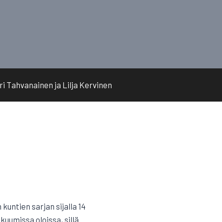
iri Tahvanainen ja Lilja Kervinen
 kuntien sarjan sijalla 14
kuumissa oloissa, sillä