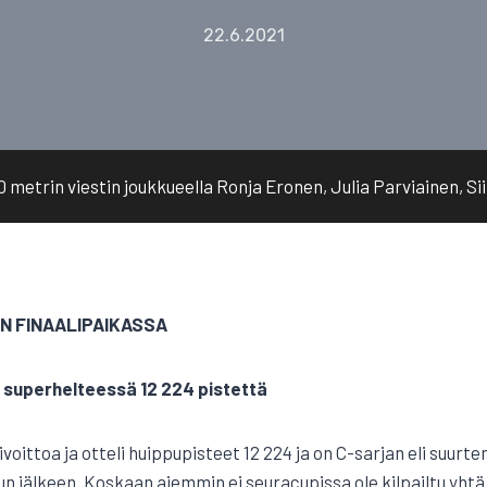
22.6.2021
50 metrin viestin joukkueella Ronja Eronen, Julia Parviainen, Si
IN FINAALIPAIKASSA
n superhelteessä 12 224 pistettä
oittoa ja otteli huippupisteet 12 224 ja on C-sarjan eli suurten
n jälkeen. Koskaan aiemmin ei seuracupissa ole kilpailtu yhtä 