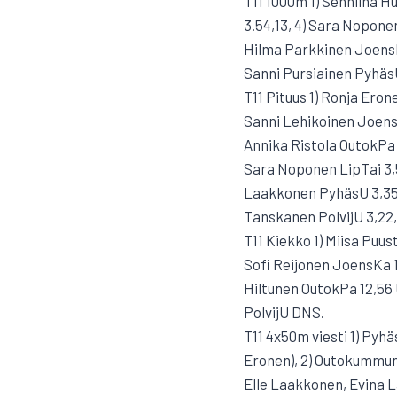
T11 1000m 1) Senniina H
3.54,13, 4) Sara Noponen
Hilma Parkkinen JoensKa
Sanni Pursiainen Pyhäs
T11 Pituus 1) Ronja Eron
Sanni Lehikoinen Joens
Annika Ristola OutokPa 
Sara Noponen LipTai 3,55
Laakkonen PyhäsU 3,35 U
Tanskanen PolvijU 3,22
T11 Kiekko 1) Miisa Puus
Sofi Reijonen JoensKa 15
Hiltunen OutokPa 12,56
PolvijU DNS.
T11 4x50m viesti 1) Pyhäs
Eronen), 2) Outokummun 
Elle Laakkonen, Evina L