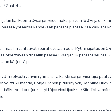
na 32 astetta.
rjalan kärkeen ja C-sarjan viidenneksi pistein 15 374 ja on kiin
n pääsee yhteensä kahdeksan parasta pisteseuraa kaikista kol
finaaliin tähtäävät seurat otetaan pois, PyU:n sijoitus on C-
a pidettävään finaaliin pääsee C-sarjan 16 parasta seuraa, k
etaan kärjestä pois.
PyU:n selvästi vahvin ryhmä, sillä kaikki sarjan viisi lajia päät
nen voitti 60 metriä, Ronja Eronen pituushypyn, Senniina Huovi
Lisäksi voittoon juoksi tyttöjen viestijoukkue Siiri Tahvanainen
nen.
t 13-vuotiaissa Pinja Stenberg (keihäs) ja Onni Ohvanainen (ke