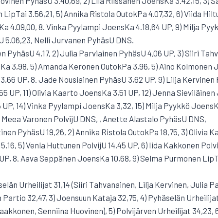
uovinen PyhäsU 3.40,69, 2) Lila Riissanen JoensKa 3.42,15, 3)
 LipTai 3.56,21, 5) Annika Ristola OutokPa 4.07,32, 6) Viida Hilt
 4.09,00, 8. Vinka Pyylampi JoensKa 4.18,64 UP, 9) Milja Pyyk
U 5.06,23, Nelli Jurvanen PyhäsU DNS.
en PyhäsU 4,17, 2) Julia Parviainen PyhäsU 4,06 UP, 3) Siiri Ta
Ka 3,98, 5) Amanda Keronen OutokPa 3,96, 5) Aino Kolmonen J
3,66 UP, 8. Jade Nousiainen PyhäsU 3,62 UP, 9) Lilja Kervinen 
 UP, 11) Olivia Kaarto JoensKa 3,51 UP, 12) Jenna Sieviläinen 
P, 14) Vinka Pyylampi JoensKa 3,32, 15) Milja Pyykkö JoensKa
, Meea Varonen PolvijU DNS, , Anette Alastalo PyhäsU DNS,
tinen PyhäsU 19,26, 2) Annika Ristola OutokPa 18,75, 3) Olivia K
,16, 5) Venla Huttunen PolvijU 14,45 UP, 6) Iida Kakkonen PolvijU
 UP, 8. Aava Seppänen JoensKa 10,68, 9) Selma Purmonen LipT
elän Urheilijat 31,14 (Siiri Tahvanainen, Lilja Kervinen, Julia P
Partio 32,47, 3) Joensuun Kataja 32,75, 4) Pyhäselän Urheilijat
aakkonen, Senniina Huovinen), 5) Polvijärven Urheilijat 34,23,