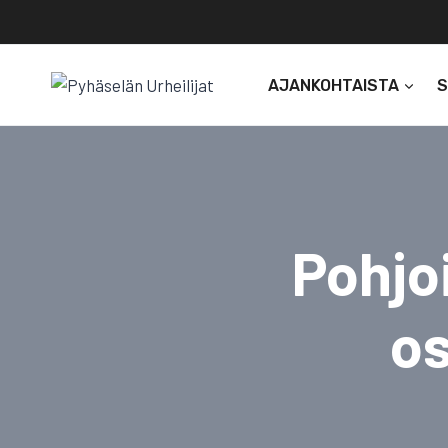
Siirry
sisältöön
AJANKOHTAISTA
Pohjo
os