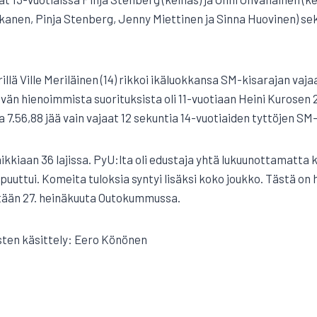
ntkanen, Pinja Stenberg, Jenny Miettinen ja Sinna Huovinen) 
llä Ville Meriläinen (14) rikkoi ikäluokkansa SM-kisarajan vajaa
äivän hienoimmista suorituksista oli 11-vuotiaan Heini Kurosen 
a 7.56,88 jää vain vajaat 12 sekuntia 14-vuotiaiden tyttöjen SM-
 kaikkiaan 36 lajissa. PyU:lta oli edustaja yhtä lukuunottamatta 
puuttui. Komeita tuloksia syntyi lisäksi koko joukko. Tästä on
etään 27. heinäkuuta Outokummussa.
osten käsittely: Eero Könönen