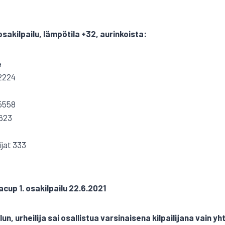
sakilpailu, lämpötila +32, aurinkoista:
4
12224
 5558
623
ijat 333
cup 1. osakilpailu 22.6.2021
lun, urheilija sai osallistua varsinaisena kilpailijana vain y