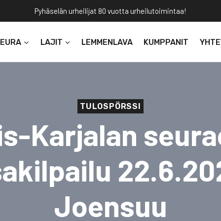
Pyhäselän urheilijat 80 vuotta urheilutoimintaa!
SEURA
LAJIT
LEMMENLAVA
KUMPPANIT
YHTE
TULOSPÖRSSI
is-Karjalan seurac
akilpailu 22.6.20
Joensuu