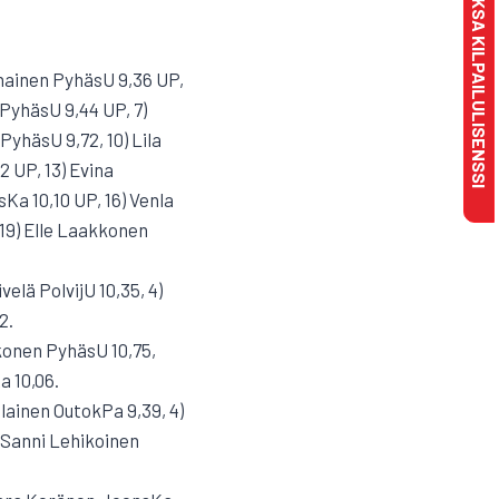
MAKSA KILPAILULISENSSI
anainen PyhäsU 9,36 UP,
 PyhäsU 9,44 UP, 7)
PyhäsU 9,72, 10) Lila
2 UP, 13) Evina
a 10,10 UP, 16) Venla
, 19) Elle Laakkonen
velä PolvijU 10,35, 4)
2.
kkonen PyhäsU 10,75,
 10,06.
ilainen OutokPa 9,39, 4)
 Sanni Lehikoinen