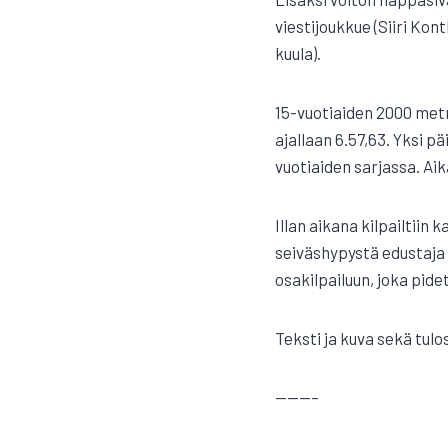
viestijoukkue (Siiri Ko
kuula).
15-vuotiaiden 2000 metri
ajallaan 6.57,63. Yksi p
vuotiaiden sarjassa. Aik
Illan aikana kilpailtiin
seiväshypystä edustaja 
osakilpailuun, joka pid
Teksti ja kuva sekä tul
———–