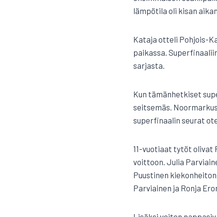
lämpötila oli kisan aika
Kataja otteli Pohjois-Ka
paikassa. Superfinaalii
sarjasta.
Kun tämänhetkiset super
seitsemäs. Noormarkuss
superfinaalin seurat ot
11-vuotiaat tytöt olivat 
voittoon. Julia Parviai
Puustinen kiekonheiton. 
Parviainen ja Ronja Ero
Lisäksi voiton nappasiva