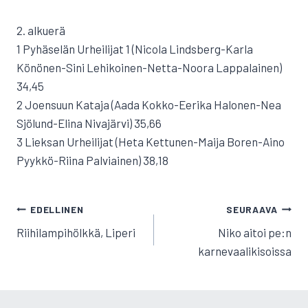
2. alkuerä
1 Pyhäselän Urheilijat 1 (Nicola Lindsberg-Karla
Könönen-Sini Lehikoinen-Netta-Noora Lappalainen)
34,45
2 Joensuun Kataja (Aada Kokko-Eerika Halonen-Nea
Sjölund-Elina Nivajärvi) 35,66
3 Lieksan Urheilijat (Heta Kettunen-Maija Boren-Aino
Pyykkö-Riina Palviainen) 38,18
ARTIKKELIEN
EDELLINEN
SEURAAVA
SELAUS
Riihilampihölkkä, Liperi
Niko aitoi pe:n
karnevaalikisoissa