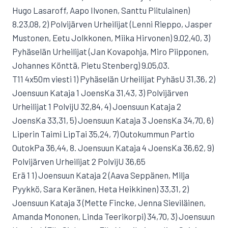
Hugo Lasaroff, Aapo Ilvonen, Santtu Piitulainen)
8.23,08, 2) Polvijärven Urheilijat (Lenni Rieppo, Jasper
Mustonen, Eetu Jolkkonen, Miika Hirvonen) 9.02,40, 3)
Pyhäselän Urheilijat (Jan Kovapohja, Miro Piipponen,
Johannes Könttä, Pietu Stenberg) 9.05,03.
T11 4x50m viesti 1) Pyhäselän Urheilijat PyhäsU 31,36, 2)
Joensuun Kataja 1 JoensKa 31,43, 3) Polvijärven
Urheilijat 1 PolvijU 32,84, 4) Joensuun Kataja 2
JoensKa 33,31, 5) Joensuun Kataja 3 JoensKa 34,70, 6)
Liperin Taimi LipTai 35,24, 7) Outokummun Partio
OutokPa 36,44, 8. Joensuun Kataja 4 JoensKa 36,62, 9)
Polvijärven Urheilijat 2 PolvijU 36,65
Erä 1 1) Joensuun Kataja 2 (Aava Seppänen, Milja
Pyykkö, Sara Keränen, Heta Heikkinen) 33,31, 2)
Joensuun Kataja 3 (Mette Fincke, Jenna Sieviläinen,
Amanda Mononen, Linda Teerikorpi) 34,70, 3) Joensuun