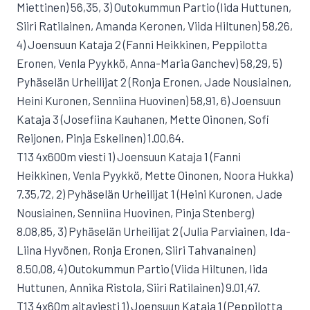
Miettinen) 56,35, 3) Outokummun Partio (Iida Huttunen,
Siiri Ratilainen, Amanda Keronen, Viida Hiltunen) 58,26,
4) Joensuun Kataja 2 (Fanni Heikkinen, Peppilotta
Eronen, Venla Pyykkö, Anna-Maria Ganchev) 58,29, 5)
Pyhäselän Urheilijat 2 (Ronja Eronen, Jade Nousiainen,
Heini Kuronen, Senniina Huovinen) 58,91, 6) Joensuun
Kataja 3 (Josefiina Kauhanen, Mette Oinonen, Sofi
Reijonen, Pinja Eskelinen) 1.00,64.
T13 4x600m viesti 1) Joensuun Kataja 1 (Fanni
Heikkinen, Venla Pyykkö, Mette Oinonen, Noora Hukka)
7.35,72, 2) Pyhäselän Urheilijat 1 (Heini Kuronen, Jade
Nousiainen, Senniina Huovinen, Pinja Stenberg)
8.08,85, 3) Pyhäselän Urheilijat 2 (Julia Parviainen, Ida-
Liina Hyvönen, Ronja Eronen, Siiri Tahvanainen)
8.50,08, 4) Outokummun Partio (Viida Hiltunen, Iida
Huttunen, Annika Ristola, Siiri Ratilainen) 9.01,47.
T13 4x60m aitaviesti 1) Joensuun Kataja 1 (Peppilotta