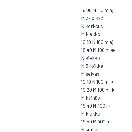
18.00 M 110 m aj
M 3-loikka
N korkeus
M kiekko
18.10 N 100 m aj
18.40 M 100 m ae
N kiekko
N 3-loikka
M seiväs
19.10 N 100 m lk
19.20 M 100 m lk
M keihäs
19.40 N 400 m
M kiekko
19.50 M 400 m
N keihäs