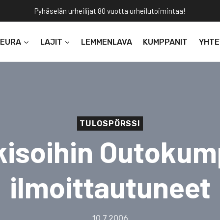
Pyhäselän urheilijat 80 vuotta urheilutoimintaa!
SEURA
LAJIT
LEMMENLAVA
KUMPPANIT
YHTE
TULOSPÖRSSI
isoihin Outoku
ilmoittautuneet
10.7.2006