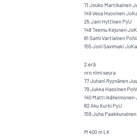
71 Jouko Martikainen J
149 Vesa Huovinen JoK
25 Jani Hyttinen PyU
148 Teemu Kejonen Jo
81 Sami Vartiainen PolV
155 Joni Savimaki JoKa
2.erä
nro nimi seura
77 Juhani Ryynänen Ju
79 Jukka Hassinen Pol
140 Matti Ikäheimonen
82 Aku Kurki PyU
159 Juha Paakkunainen
M 400 m LK