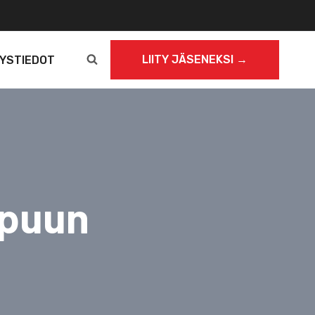
LIITY JÄSENEKSI →
YSTIEDOT
mpuun