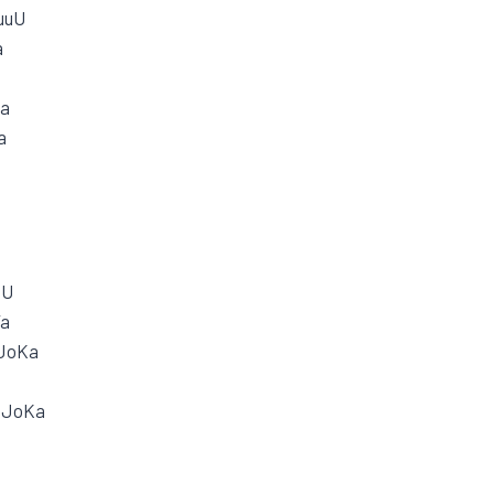
uuU
a
Ka
a
uU
Va
 JoKa
 JoKa