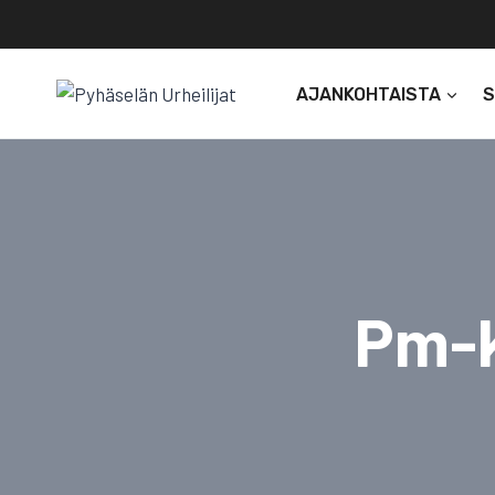
Siirry
sisältöön
AJANKOHTAISTA
Pm-k