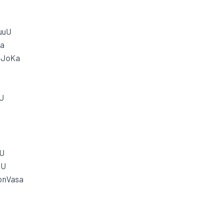
uuU
Ka
 JoKa
yU
uU
uU
onVasa