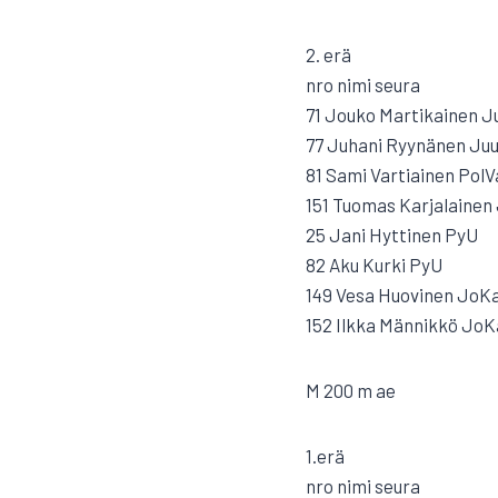
2. erä
nro nimi seura
71 Jouko Martikainen J
77 Juhani Ryynänen Ju
81 Sami Vartiainen PolV
151 Tuomas Karjalainen
25 Jani Hyttinen PyU
82 Aku Kurki PyU
149 Vesa Huovinen JoK
152 Ilkka Männikkö JoK
M 200 m ae
1.erä
nro nimi seura