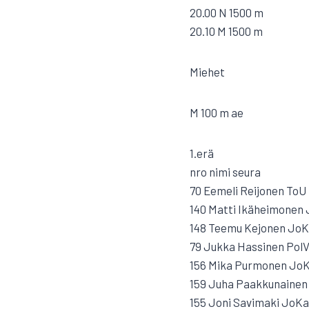
20.00 N 1500 m
20.10 M 1500 m
Miehet
M 100 m ae
1.erä
nro nimi seura
70 Eemeli Reijonen ToU
140 Matti Ikäheimonen
148 Teemu Kejonen Jo
79 Jukka Hassinen Pol
156 Mika Purmonen Jo
159 Juha Paakkunainen
155 Joni Savimaki JoKa