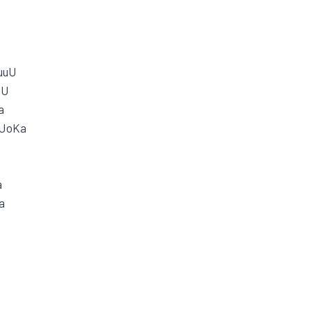
uuU
uU
a
 JoKa
a
a