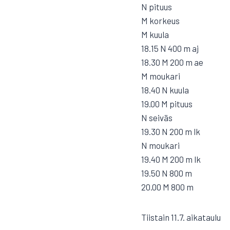
N pituus
M korkeus
M kuula
18.15 N 400 m aj
18.30 M 200 m ae
M moukari
18.40 N kuula
19.00 M pituus
N seiväs
19.30 N 200 m lk
N moukari
19.40 M 200 m lk
19.50 N 800 m
20.00 M 800 m
Tiistain 11.7. aikataulu