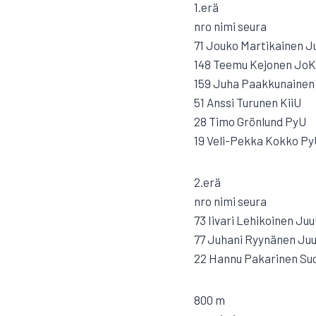
1.erä
nro nimi seura
71 Jouko Martikainen J
148 Teemu Kejonen Jo
159 Juha Paakkunainen
51 Anssi Turunen KiiU
28 Timo Grönlund PyU
19 Veli-Pekka Kokko P
2.erä
nro nimi seura
73 Iivari Lehikoinen Ju
77 Juhani Ryynänen Ju
22 Hannu Pakarinen Su
800 m