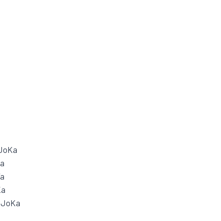
 JoKa
Ka
Va
Ka
 JoKa