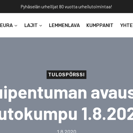
Pyhäselän urheilijat 80 vuotta urheilutoimintaa!
SEURA
LAJIT
LEMMENLAVA
KUMPPANIT
YHTE
TULOSPÖRSSI
ipentuman avaus
utokumpu 1.8.20
1.8.2020