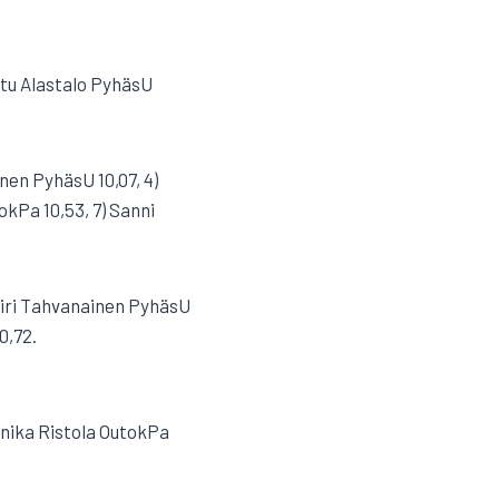
etu Alastalo PyhäsU
nen PyhäsU 10,07, 4)
kPa 10,53, 7) Sanni
 Siiri Tahvanainen PyhäsU
0,72.
nika Ristola OutokPa