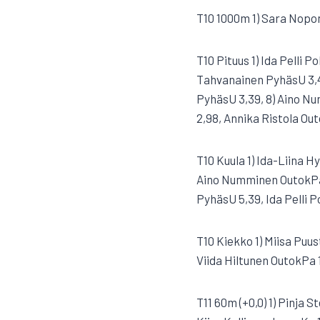
T10 1000m 1) Sara Nopon
T10 Pituus 1) Ida Pelli P
Tahvanainen PyhäsU 3,41
PyhäsU 3,39, 8) Aino N
2,98, Annika Ristola Ou
T10 Kuula 1) Ida-Liina H
Aino Numminen OutokPa 6
PyhäsU 5,39, Ida Pelli 
T10 Kiekko 1) Miisa Puus
Viida Hiltunen OutokPa 12
T11 60m (+0,0) 1) Pinja 