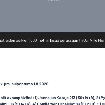
tiaiden poikien 1000 metrin kisaa perässään PyU:n Ville Merilä
-v. pm-huipentuma 1.8.2020
talit avauspäivänä: 1) Joensuun Kataja 213 (30+14+9), 2) Py
Taimi 103 (9+14+6), 4) Polvijärven Urheilijat 83 (6+2+11), 5