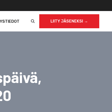
LIITY JÄSENEKSI →
YSTIEDOT
päivä,
20