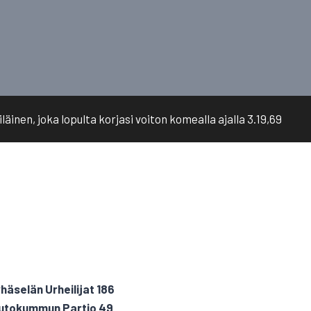
inen, joka lopulta korjasi voiton komealla ajalla 3.19,69
häselän Urheilijat 186
) Outokummun Partio 49