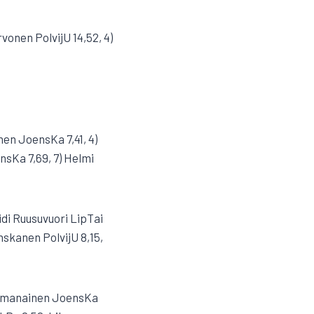
vonen PolvijU 14,52, 4)
nen JoensKa 7,41, 4)
nsKa 7,69, 7) Helmi
eidi Ruusuvuori LipTai
nskanen PolvijU 8,15,
 Jormanainen JoensKa