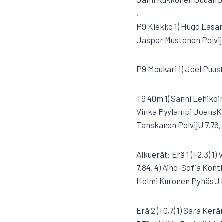
.
P9 Kiekko 1) Hugo Lasaro
Jasper Mustonen PolvijU
P9 Moukari 1) Joel Puust
T9 40m 1) Sanni Lehikoi
Vinka Pyylampi JoensKa 
Tanskanen PolvijU 7,76, 8
Alkuerät: Erä 1 (+2,3) 1)
7,84, 4) Aino-Sofia Kont
Helmi Kuronen PyhäsU
Erä 2 (+0,7) 1) Sara Ke