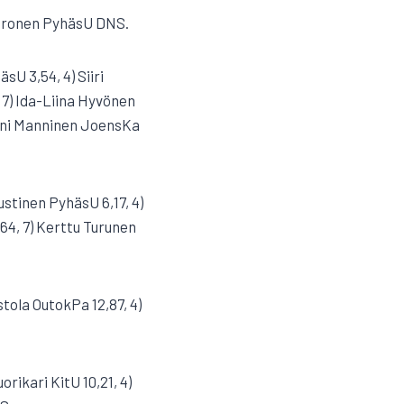
 Kuronen PyhäsU DNS.
sU 3,54, 4) Siiri
 7) Ida-Liina Hyvönen
anni Manninen JoensKa
ustinen PyhäsU 6,17, 4)
64, 7) Kerttu Turunen
stola OutokPa 12,87, 4)
rikari KitU 10,21, 4)