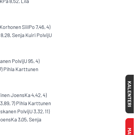
kPa 8,52, Lila
Korhonen SiilPo 7,46, 4)
8,28, Senja Kuiri PolvijU
nen PolvijU 95, 4)
7) Pihla Karttunen
KALENTERI
oinen JoensKa 4,42, 4)
3,89, 7) Pihla Karttunen
skanen PolvijU 3,32, 11)
JoensKa 3,05, Senja