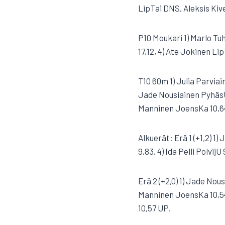
LipTai DNS, Aleksis Kive
P10 Moukari 1) Marlo Tu
17,12, 4) Ate Jokinen Lip
T10 60m 1) Julia Parviai
Jade Nousiainen PyhäsU 
Manninen JoensKa 10,64.
Alkuerät: Erä 1 (+1,2) 1
9,83, 4) Ida Pelli Polvi
Erä 2 (+2,0) 1) Jade No
Manninen JoensKa 10,54
10,57 UP.