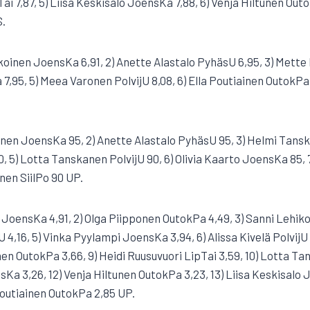
Tai 7,87, 5) Liisa Keskisalo JoensKa 7,88, 6) Venja Hiltunen Outo
.
hikoinen JoensKa 6,91, 2) Anette Alastalo PyhäsU 6,95, 3) Mette 
,95, 5) Meea Varonen PolvijU 8,08, 6) Ella Poutiainen OutokPa 
nen JoensKa 95, 2) Anette Alastalo PyhäsU 95, 3) Helmi Tanska
, 5) Lotta Tanskanen PolvijU 90, 6) Olivia Kaarto JoensKa 85, 
nen SiilPo 90 UP.
o JoensKa 4,91, 2) Olga Piipponen OutokPa 4,49, 3) Sanni Lehik
4,16, 5) Vinka Pyylampi JoensKa 3,94, 6) Alissa Kivelä PolvijU 
onen OutokPa 3,66, 9) Heidi Ruusuvuori LipTai 3,59, 10) Lotta Tan
a 3,26, 12) Venja Hiltunen OutokPa 3,23, 13) Liisa Keskisalo 
 Poutiainen OutokPa 2,85 UP.