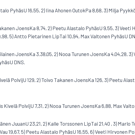
talo PyhäsU 16,55, 2) Iina Ahonen OutokPa 8,68, 3) Milja Pyykkö 
Takanen JoensKa 8,74, 2) Peetu Alastalo PyhäsU 9,55, 3) Veeti H
98, 5) Antto Pietarinen LipTai 10,94, Max Valtonen PyhäsU D
ilainen JoensKa 3.38,05, 2) Nooa Turunen JoensKa 4.04,28, 3) V
PyhäsU DNS.
ivelä PolvijU 129, 2) Toivo Takanen JoensKa 126, 3) Peetu Alasta
sis Kivelä PolvijU 7,31, 2) Nooa Turunen JoensKa 6,88, Max Val
änen JuuanU 23,21, 2) Kalle Torssonen LipTai 21,40 , 3) Marlo 
au 19,67, 5) Peetu Alastalo PyhäsU 16,55, 6) Veeti Hirvonen Po