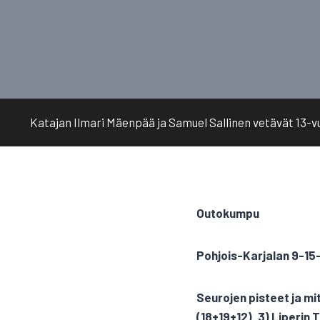
Katajan Ilmari Mäenpää ja Samuel Sallinen vetävät 13-vuo
Outokumpu
Pohjois-Karjalan 9-15
Seurojen pisteet ja mi
(18+19+12), 3) Liperin 