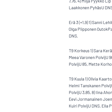
7,76, 4) Milja Pyykkö Lip
Laakkonen PyhäsU DNS
Erä 3 (+1,9) 1) Sanni Le
Olga Piipponen OutokPa 7
DNS.
T9 Korkeus 1) Sara Kerä
Meea Varonen PolvijU 90
PolvijU 85, Mette Korho
T9 Kuula 1) Olivia Kaart
Helmi Tanskanen PolvijU 
PolvijU 3,85, 8) Iina Ah
Eevi Jormanainen JoensK
Kuiri PolvijU DNS, Ella