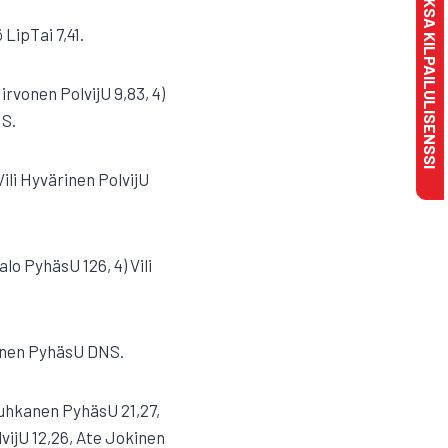
MAKSA KILPAILULISENSSI
LipTai 7,41.
irvonen PolvijU 9,83, 4)
NS.
ili Hyvärinen PolvijU
lo PyhäsU 126, 4) Vili
tonen PyhäsU DNS.
Tuhkanen PyhäsU 21,27,
lvijU 12,26, Ate Jokinen