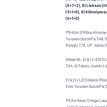
(5+7+2), 6) Lieksan Urh
(3+1+0), 9) Kiihtelysvaa
(0+1+0)
P9 40m 1) Miika Hirvonen
Turunen OutokPa 7,46, 5
PolvijU 7,73. UP: Aleksi
Alkuerät: Erä 1 (+3,0) 1
7,44, 4) Taisto Jouhki Li
Erä 2 (+1,2) 1) Aleksi Ri
Eino Turunen OutokPa 7
P9 Korkeus 1) Hugo Lasa
Jami Kukkonen JuuanU 9