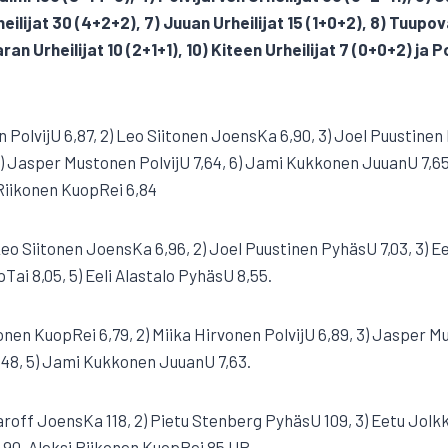
eilijat 30 (4+2+2), 7) Juuan Urheilijat 15 (1+0+2), 8) Tuupov
ran Urheilijat 10 (2+1+1), 10) Kiteen Urheilijat 7 (0+0+2) ja 
 PolvijU 6,87, 2) Leo Siitonen JoensKa 6,90, 3) Joel Puustinen 
) Jasper Mustonen PolvijU 7,64, 6) Jami Kukkonen JuuanU 7,65
 Riikonen KuopRei 6,84
) Leo Siitonen JoensKa 6,96, 2) Joel Puustinen PyhäsU 7,03, 3) 
pTai 8,05, 5) Eeli Alastalo PyhäsU 8,55.
ikonen KuopRei 6,79, 2) Miika Hirvonen PolvijU 6,89, 3) Jasper M
,48, 5) Jami Kukkonen JuuanU 7,63.
roff JoensKa 118, 2) Pietu Stenberg PyhäsU 109, 3) Eetu Jolkk
0, Aleksi Riikonen KuopRei 85 UP