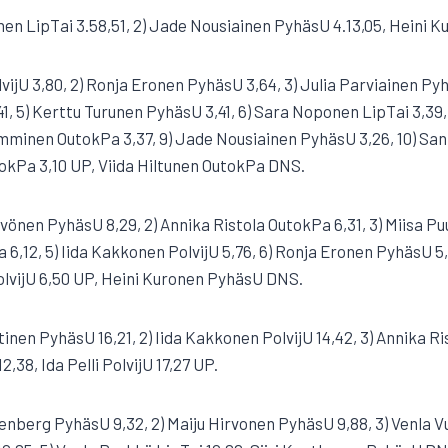
en LipTai 3.58,51, 2) Jade Nousiainen PyhäsU 4.13,05, Heini
olvijU 3,80, 2) Ronja Eronen PyhäsU 3,64, 3) Julia Parviainen Pyhä
, 5) Kerttu Turunen PyhäsU 3,41, 6) Sara Noponen LipTai 3,39,
umminen OutokPa 3,37, 9) Jade Nousiainen PyhäsU 3,26, 10) S
tokPa 3,10 UP, Viida Hiltunen OutokPa DNS.
yvönen PyhäsU 8,29, 2) Annika Ristola OutokPa 6,31, 3) Miisa Pu
,12, 5) Iida Kakkonen PolvijU 5,76, 6) Ronja Eronen PyhäsU 5,
PolvijU 6,50 UP, Heini Kuronen PyhäsU DNS.
tinen PyhäsU 16,21, 2) Iida Kakkonen PolvijU 14,42, 3) Annika Ri
,38, Ida Pelli PolvijU 17,27 UP.
Stenberg PyhäsU 9,32, 2) Maiju Hirvonen PyhäsU 9,88, 3) Venla Vuo