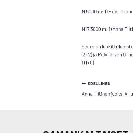
N 5000 m: 1) Heidi Grönd
N17 3000 m: 1) Anna Tiiti
Seurojen luokittelupistee
(3+2) ja Polvijärven Urhe
1 (1+0)
ARTIKKELI
EDELLINEN
Anna Tiitinen juoksi A-
SELAUS