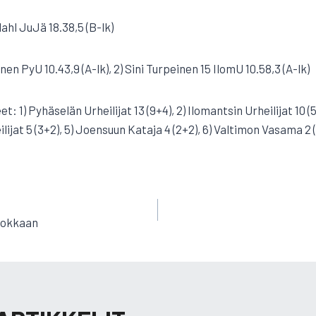
ahl JuJä 18.38,5 (B-lk)
nen PyU 10.43,9 (A-lk), 2) Sini Turpeinen 15 IlomU 10.58,3 (A-lk)
t: 1) Pyhäselän Urheilijat 13 (9+4), 2) Ilomantsin Urheilijat 10 
ilijat 5 (3+2), 5) Joensuun Kataja 4 (2+2), 6) Valtimon Vasama 2 (
EN
luokkaan