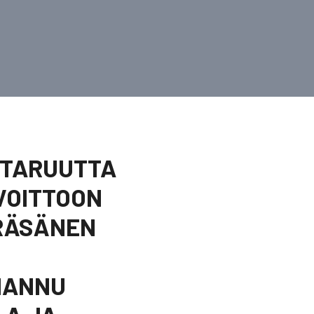
STARUUTTA
 VOITTOON
 RÄSÄNEN
 HANNU