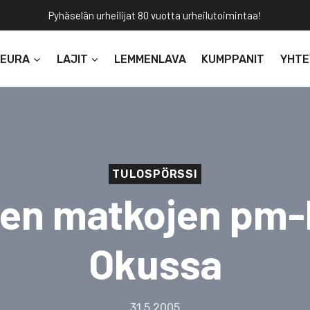
Pyhäselän urheilijat 80 vuotta urheilutoimintaa!
SEURA
LAJIT
LEMMENLAVA
KUMPPANIT
YHTE
TULOSPÖRSSI
ien matkojen pm-
Okussa
31.5.2005