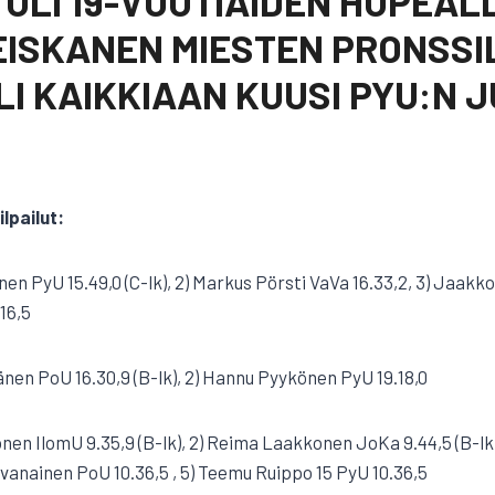
OLI 19-VUOTIAIDEN HOPEAL
ISKANEN MIESTEN PRONSSI
I KAIKKIAAN KUUSI PYU:N J
lpailut:
en PyU 15.49,0 (C-lk), 2) Markus Pörsti VaVa 16.33,2, 3) Jaakko
.16,5
änen PoU 16.30,9 (B-lk), 2) Hannu Pyykönen PyU 19.18,0
onen IlomU 9.35,9 (B-lk), 2) Reima Laakkonen JoKa 9.44,5 (B-lk
hvanainen PoU 10.36,5 , 5) Teemu Ruippo 15 PyU 10.36,5