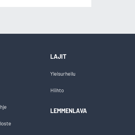
LAJIT
Yleisurheilu
Hiihto
hje
LEMMENLAVA
loste