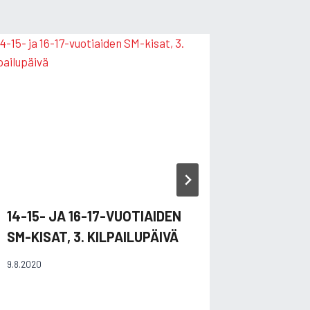
KISAKU
9-15-V 
LIEKSA
28.6.2010
14-15- JA 16-17-VUOTIAIDEN
SM-KISAT, 3. KILPAILUPÄIVÄ
9.8.2020