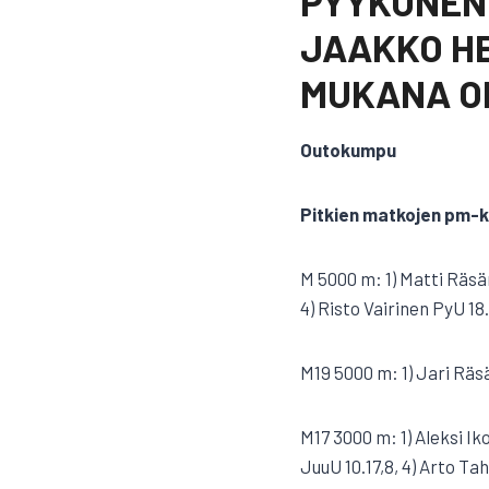
PYYKÖNEN 
JAAKKO HE
MUKANA OL
Outokumpu
Pitkien matkojen pm-ki
M 5000 m: 1) Matti Räsän
4) Risto Vairinen PyU 18
M19 5000 m: 1) Jari Räs
M17 3000 m: 1) Aleksi Ik
JuuU 10.17,8, 4) Arto Ta