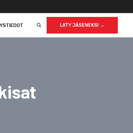
LIITY JÄSENEKSI →
YSTIEDOT
kisat