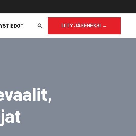
LIITY JÄSENEKSI →
YSTIEDOT
vaalit,
jat