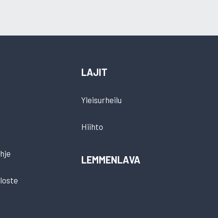
LAJIT
Yleisurheilu
Hiihto
hje
LEMMENLAVA
loste