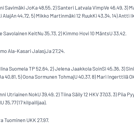
oni Savimäki JoKa 48,55, 2) Santeri Latvala VimpVe 46,49, 3) M
 AlajAn 44,72, 5) Mikko Martinmäki 12 RuukKi 43,34, 14) Antti 
ille Savolainen KeitNu 35,73, 2) Kimmo Hovi 10 MäntsU 33,42.
uomo Ala-Kasari JalasjJa 27,24.
elina Suomela TP 52,64, 2) Jelena Jaakkola SoinSi 45,36, 3) Sini 
a 40,81, 5) Oona Sormunen TohmajU 40,37, 8) Mari Ingerttilä O
nni Utriainen NokU 39,49, 2) Tiina Säily 12 HKV 37,03, 3) Piia Py
 35,77 (17 kilpailijaa).
ara Tuominen UKK 27,97.