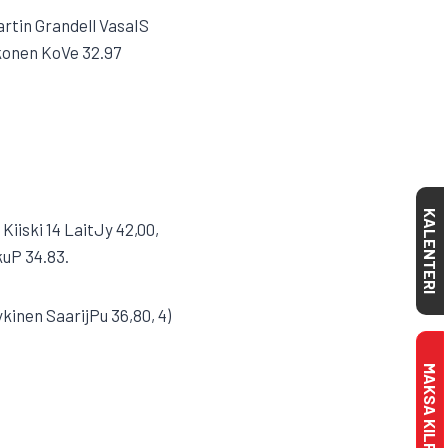
artin Grandell VasaIS
Ikonen KoVe 32.97
KALENTERI
Kiiski 14 LaitJy 42,00,
kuP 34.83.
ykinen SaarijPu 36,80, 4)