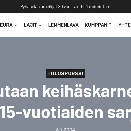
Pyhäselän urheilijat 80 vuotta urheilutoimintaa!
SEURA
LAJIT
LEMMENLAVA
KUMPPANIT
YHTE
TULOSPÖRSSI
utaan keihäskarne
-15-vuotiaiden sar
6.7.2004