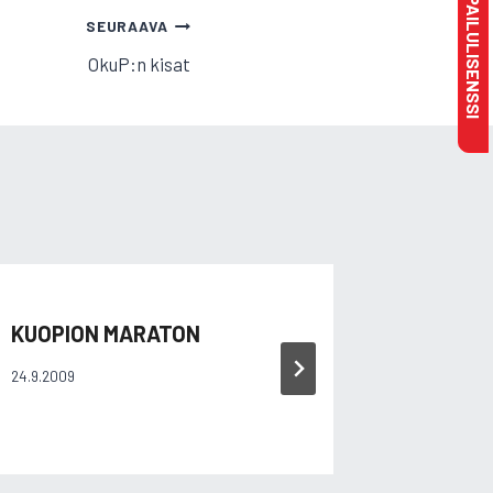
MAKSA KILPAILULISENSSI
SEURAAVA
OkuP:n kisat
KUOPION MARATON
SM-HALL
LIIKUN
24.9.2009
19.2.2011