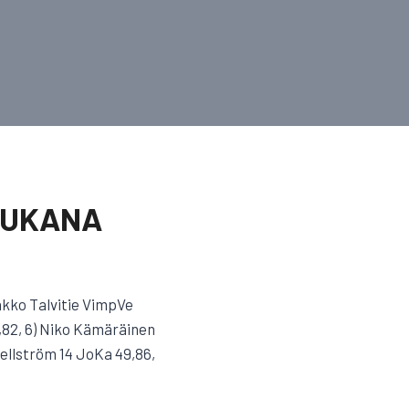
 MUKANA
aakko Talvitie VimpVe
,82, 6) Niko Kämäräinen
Hellström 14 JoKa 49,86,