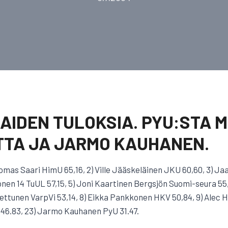
IAIDEN TULOKSIA. PYU:STA
ATTA JA JARMO KAUHANEN.
Tuomas Saari HimU 65,16, 2) Ville Jääskeläinen JKU 60,60, 3) J
nen 14 TuUL 57,15, 5) Joni Kaartinen Bergsjön Suomi-seura 55
Kettunen VarpVi 53,14, 8) Eikka Pankkonen HKV 50,84, 9) Alec 
 46.83, 23) Jarmo Kauhanen PyU 31.47.