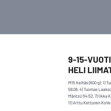
9-15-VUOT
HELI LIIM
M15 Keihäs (600 g): 1) 
58,06, 4) Tuomas Laakso
MäntsU 54,52, 7) Ilkka 
11) Arttu Kettunen KoVe