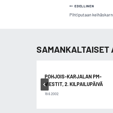
ARTIKKELI
EDELLINEN
Pihtiputaan keihäskarne
SELAUS
SAMANKALTAISET 
POHJOIS-KARJALAN PM-
VIESTIT, 2. KILPAILUPÄIVÄ
19.6.2002