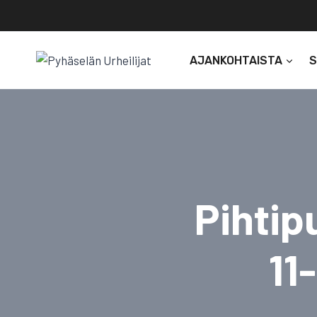
Siirry
sisältöön
AJANKOHTAISTA
Pihtip
11