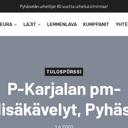
Pyhäselän urheilijat 80 vuotta urheilutoimintaa!
SEURA
LAJIT
LEMMENLAVA
KUMPPANIT
YHTE
TULOSPÖRSSI
P-Karjalan pm-
lisäkävelyt, Pyhä
1.6.2003