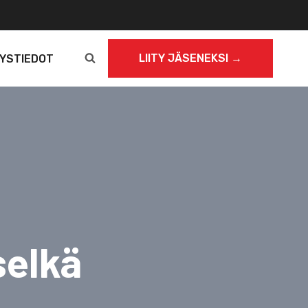
LIITY JÄSENEKSI →
YSTIEDOT
selkä