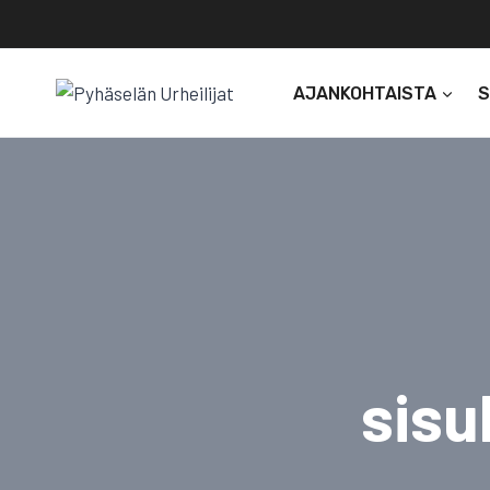
Siirry
sisältöön
AJANKOHTAISTA
sisu