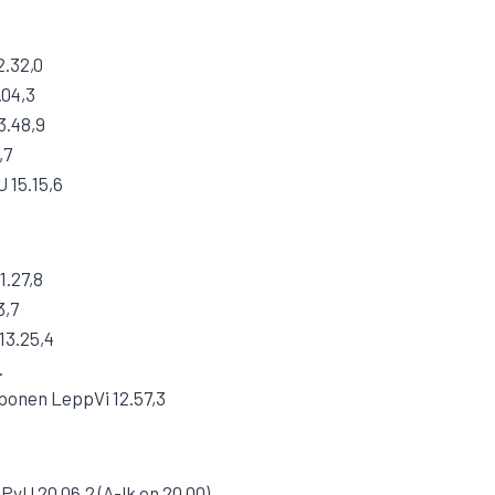
2.32,0
.04,3
3.48,9
,7
 15.15,6
1.27,8
3,7
13.25,4
.
ponen LeppVi 12.57,3
yU 20.06,2 (A-lk on 20.00)