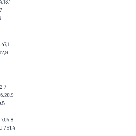
4.13,1
7
9
.47,1
02,9
2,7
6.28,9
0,5
 7.04,8
 7.51,4