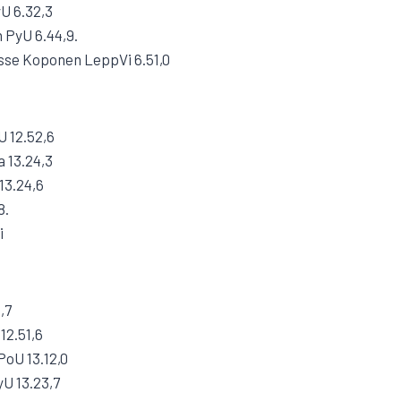
U 6.32,3
 PyU 6.44,9.
asse Koponen LeppVi 6.51,0
U 12.52,6
a 13.24,3
13.24,6
8.
i
,7
12.51,6
PoU 13.12,0
yU 13.23,7