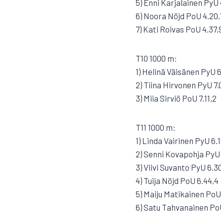
5) Enni Karjalainen PyU 
6) Noora Nöjd PoU 4.20,
7) Kati Roivas PoU 4.37,
T10 1000 m:
1) Helinä Väisänen PyU 6
2) Tiina Hirvonen PyU 7.
3) Miia Sirviö PoU 7.11,2
T11 1000 m:
1) Linda Vairinen PyU 6.1
2) Senni Kovapohja PyU 
3) Viivi Suvanto PyU 6.3
4) Tuija Nöjd PoU 6.44,4
5) Maiju Matikainen PoU
6) Satu Tahvanainen PoU