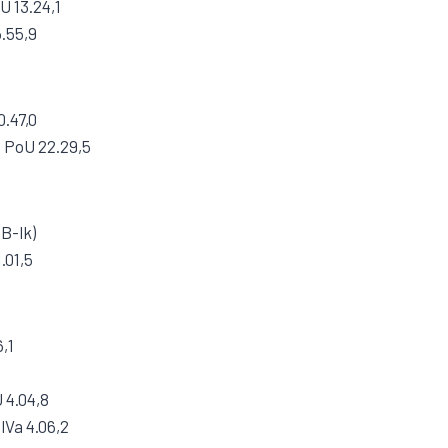
U 13.24,1
5.55,9
.47,0
 PoU 22.29,5
(B-lk)
.01,5
6,1
U 4.04,8
lVa 4.06,2