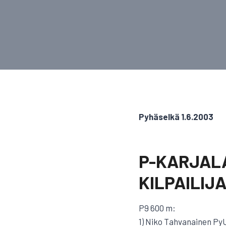
Pyhäselkä 1.6.2003
P-KARJALA
KILPAILIJ
P9 600 m:
1) Niko Tahvanainen PyU