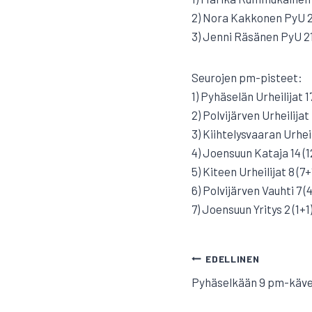
2) Nora Kakkonen PyU 20
3) Jenni Räsänen PyU 21.
Seurojen pm-pisteet:
1) Pyhäselän Urheilijat 
2) Polvijärven Urheilijat 
3) Kiihtelysvaaran Urheil
4) Joensuun Kataja 14 (1
5) Kiteen Urheilijat 8 (7+
6) Polvijärven Vauhti 7 (
7) Joensuun Yritys 2 (1+1
ARTIKKELI
EDELLINEN
Pyhäselkään 9 pm-käve
SELAUS