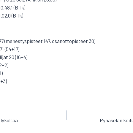
.48,1 (B-lk)
02,0 (B-lk)
177 (menestyspisteet 147, osanottopisteet 30)
71 (54+17)
ijat 20 (16+4)
2+2)
1)
4+3)
)
EN
lykultaa
Pyhäselän keih