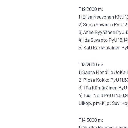
T12 2000 m:
1) Elisa Neuvonen KitU 1
2) Sonja Suvanto PyU 13
3) Anne Ryynänen PyU 1
4) Ida Suvanto PyU 15.14
5) Kati Karkkulainen PyU
T13 2000 m:
1) Saara Mondillo JoKa 1
2) Pipsa Kokko PyU 11.5
3) Tiia Kämäräinen PyU 
4) Tuuli Nöjd PoU 14.00,9
Ulkop. pm-kilp: Suvi Ko
T14 3000 m:
1) Marika Rummukainen P